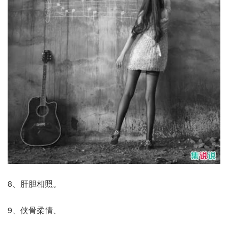
8、肝胆相照。
9、侠骨柔情、