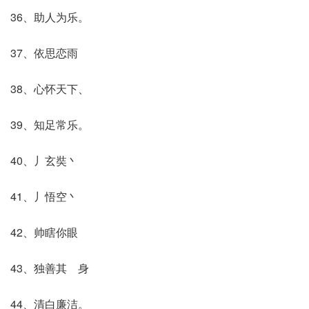
36、助人为乐。
37、依思恋雨
38、心怀天下、
39、知足常乐。
40、丿玄奘丶
41、丿悟空丶
42、帅瞎你眼
43、独善其 身
44、清白廉洁。