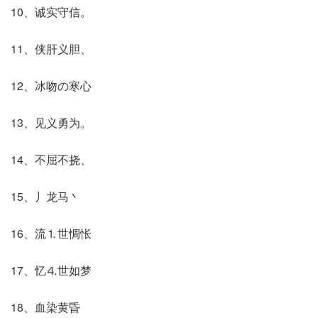
10、诚实守信。
11、侠肝义胆、
12、冰吻の寒心
13、见义勇为。
14、不屈不挠、
15、丿龙马丶
16、流⒈世惆怅
17、忆⒋世如梦
18、血染黄昏