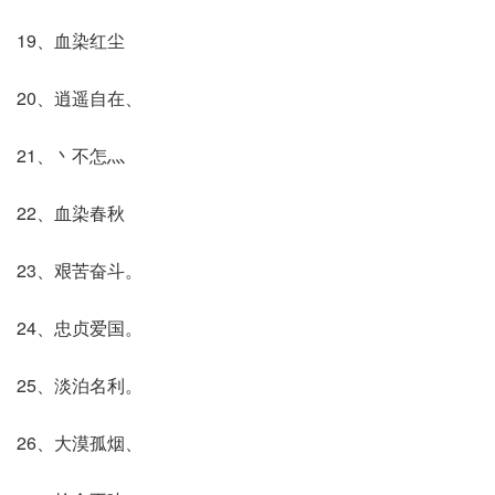
19、血染红尘
20、逍遥自在、
21、丶不怎灬
22、血染春秋
23、艰苦奋斗。
24、忠贞爱国。
25、淡泊名利。
26、大漠孤烟、