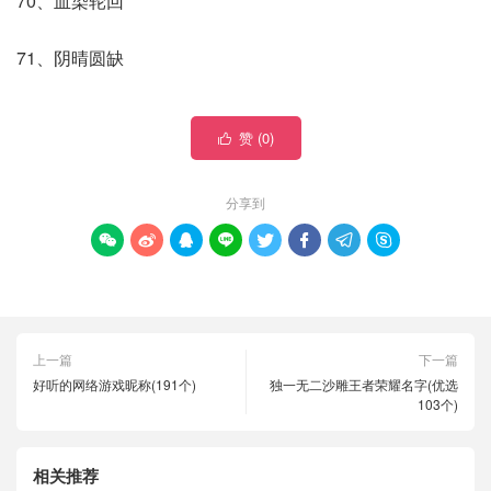
70、血染轮回
71、阴晴圆缺
赞 (
0
)

分享到








上一篇
下一篇
好听的网络游戏昵称(191个)
独一无二沙雕王者荣耀名字(优选
103个)
相关推荐