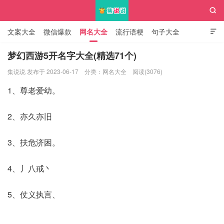

文案大全
微信爆款
网名大全
流行语梗
句子大全

知识大全
梦幻西游5开名字大全(精选71个)
集说说 发布于 2023-06-17
分类：
网名大全
阅读(3076)
集说说
1、尊老爱幼。
2、亦久亦旧
3、扶危济困。
4、丿八戒丶
5、仗义执言、