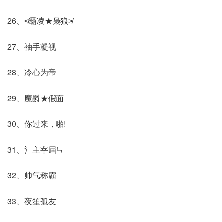
26、≮霸凌★枭狼≯
27、袖手凝视
28、冷心为帝
29、魔爵★假面
30、你过来，啪!
31、氵主宰屆ㄣ
32、帅气称霸
33、夜笙孤友