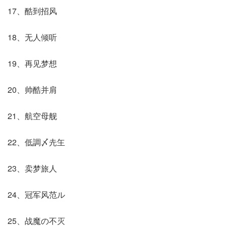
17、酷到招风
18、无人倾听
19、再见梦想
20、帅酷并肩
21、航空母舰
22、低調〆圥玍
23、卖梦旅人
24、冠军风范ル
25、战魔の不灭