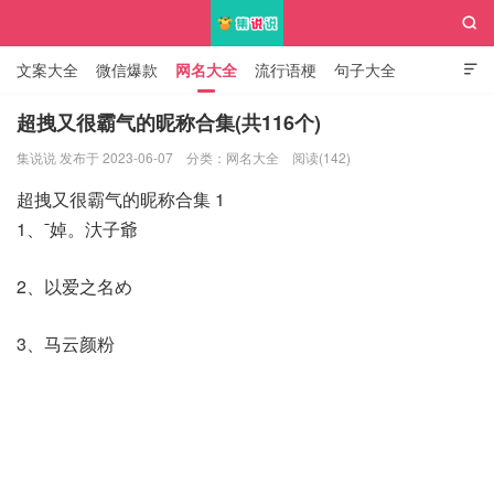

文案大全
微信爆款
网名大全
流行语梗
句子大全

知识大全
超拽又很霸气的昵称合集(共116个)
集说说 发布于 2023-06-07
分类：
网名大全
阅读(142)
集说说
超拽又很霸气的昵称合集 1
1、ˉ婥。汏子爺
2、以爱之名め
3、马云颜粉