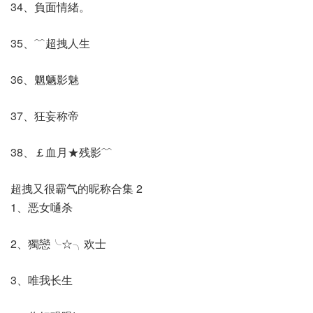
34、負面情緒。
35、﹌超拽人生
36、魍魉影魅
37、狂妄称帝
38、￡血月★残影﹌
超拽又很霸气的昵称合集 2
1、恶女嗵杀
2、獨戀╰☆╮欢士
3、唯我长生