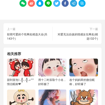








上一篇
下一篇
软萌可爱的个性网名精选大全(共
对爱无法自拔的情感女生网名(精
143个)
选132个)
相关推荐
甜到冒泡⌇⸝ဗီူ⸜⸝ဗီူ⸜⋆꙳⁾⁾
用十二时辰取个小名，
改个妈妈辈的微信昵
情侣昵称🧡ᐝ
好听极了
称，好听爆了