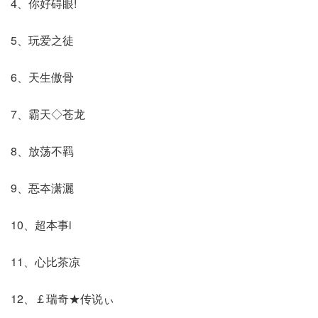
4、你好碍眼!
5、玩爱之徒
6、天生傲骨
7、霸天◇苍龙
8、放荡不羁
9、忢夲潇灑
10、超本事i
11、心比茶凉
12、￡瑞奇★传说ぃ