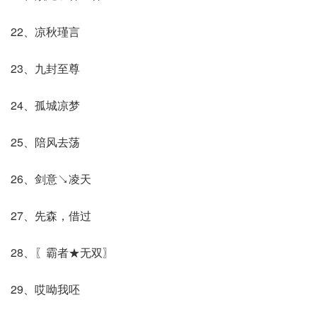
22、凉秋瑾言
23、九封至尊
24、孤城凉梦
25、陪风去荡
26、剑意↘凌天
27、先森，借过
28、〖霸者★无双〗
29、哎呦我呸