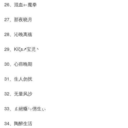
26、混血←魔拳
27、那夜晓月
28、沁晚离殇
29、Κīζs↗宝児丶
30、心癌晚期
31、生人勿扰
32、无量风沙
33、￡絕蝂ㄣ侽生ぃ
34、陶醉生活