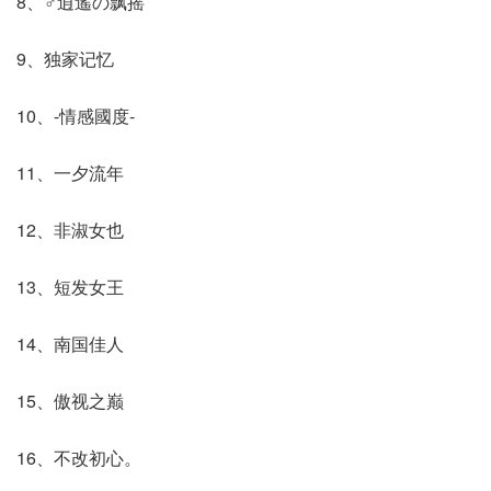
8、♂逍遙の飘摇
9、独家记忆
10、-情感國度-
11、一夕流年
12、非淑女也
13、短发女王
14、南国佳人
15、傲视之巅
16、不改初心。