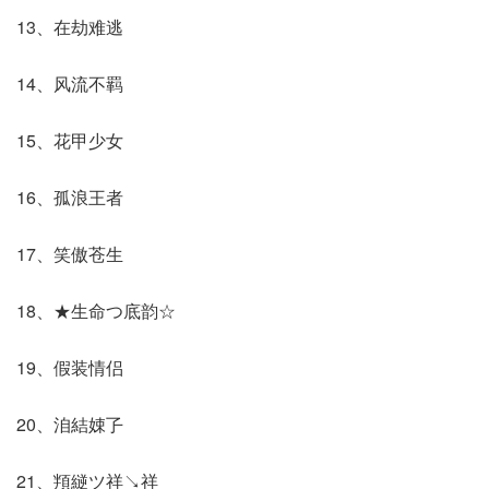
13、在劫难逃
14、风流不羁
15、花甲少女
16、孤浪王者
17、笑傲苍生
18、★生命つ底韵☆
19、假装情侣
20、洎結娕孒
21、頖縌ツ祥↘祥