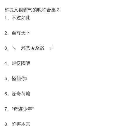
超拽又很霸气的昵称合集 3
1、不过如此
2、至尊天下
3、↘ゞ邪恶★杀戮ゞ↙
4、煋徔國喥
5、怪囍你i
6、泛舟荷塘
7、*奇迹少年*
8、陷害本宫