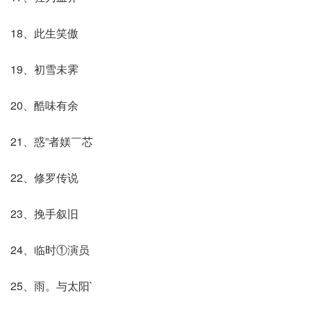
18、此生笑傲
19、初雪未霁
20、酷味有余
21、惑”者媄￣芯
22、修罗传说
23、挽手叙旧
24、临时①演员
25、雨。与太阳`