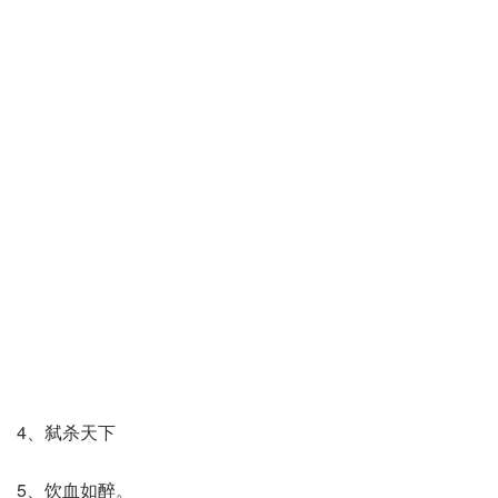
4、弑杀天下
5、饮血如醉。