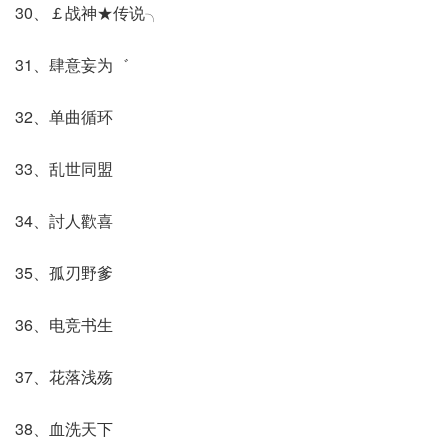
30、￡战神★传说╮
31、肆意妄为゛
32、单曲循环
33、乱世同盟
34、討人歡喜
35、孤刃野爹
36、电竞书生
37、花落浅殇
38、血洗天下