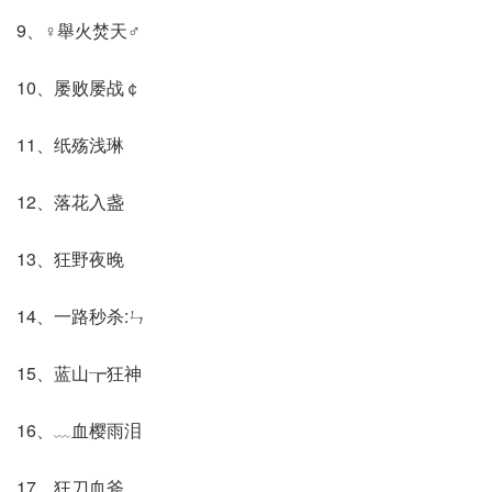
9、♀舉火焚天♂
10、屡败屡战￠
11、纸殇浅琳
12、落花入盏
13、狂野夜晚
14、一路秒杀:ㄣ
15、蓝山┲狂神
16、﹏血樱雨泪ゞ
17、狂刀血斧