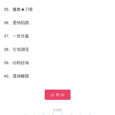
35、魔教★刀客
36、爱情陷阱。
37、一世伏羲
38、引領謿蓅
39、白鸥掠海
40、選萚離開
赞 (
0
)

分享到