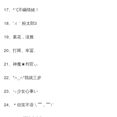
17、^`ζ不瞞情緒！
18、′ㄨ｀粉太郎3
19、素花，淡雅
20、打厛、幸冨.
21、神魔★判官ぃ
22、*∩_∩*我就三岁
23、ㄣ少女心事い
24、＊但笑不语ㄟ▔，▔ㄏ