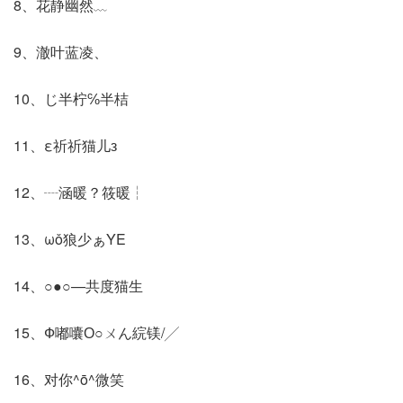
8、花静幽然﹏
9、澈叶蓝凌、
10、じ半柠℅半桔
11、ε祈祈猫儿з
12、┈涵暖？筱暖┆
13、ωǒ狼少ぁYE
14、○●○—共度猫生
15、Ф嘟囔О○ㄨん綄镁/╱
16、对你^ō^微笑