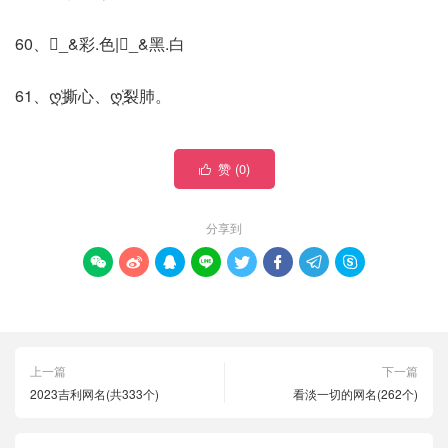
60、_&彩.色|_&黑.白
61、ღ҉撕心、ღ҉裂肺。
赞 (
0
)

分享到








上一篇
下一篇
2023吉利网名(共333个)
看淡一切的网名(262个)