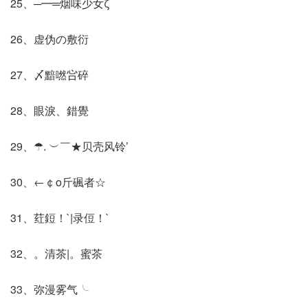
25、─━═烟味少女ζ
26、虚伪の敷衍
27、〆黯嘫吢碎
28、眼淚、錯覺
29、☂. ︶￣★贝壳风铃’
30、←￠o斤碸者☆
31、荭鋀！`|录侸！`
32、。清茶|。蜜茶
33、弥漫雾气╰