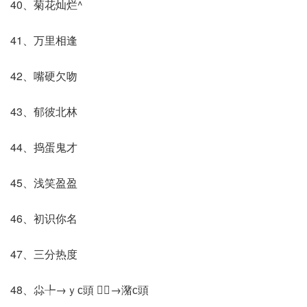
40、菊花灿烂^
41、万里相逢
42、嘴硬欠吻
43、郁彼北林
44、捣蛋鬼才
45、浅笑盈盈
46、初识你名
47、三分热度
48、尛╄→ｙс頭 ╄→潴с頭