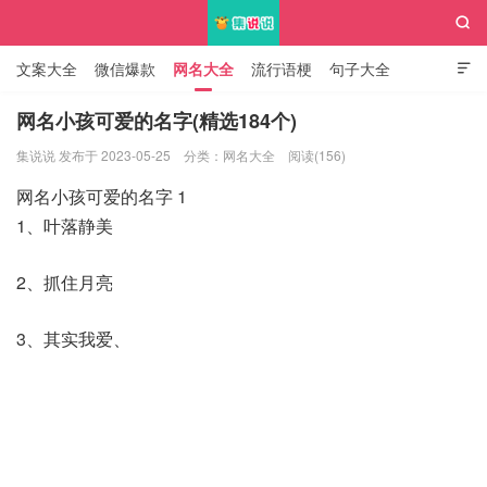

文案大全
微信爆款
网名大全
流行语梗
句子大全

知识大全
网名小孩可爱的名字(精选184个)
集说说 发布于 2023-05-25
分类：
网名大全
阅读(156)
集说说
网名小孩可爱的名字 1
1、叶落静美
2、抓住月亮
3、其实我爱、