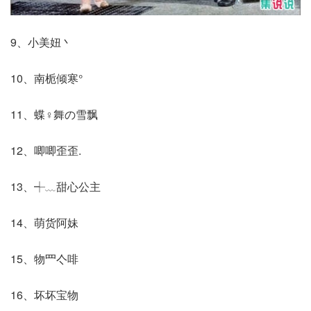
9、小美妞丶
10、南栀倾寒°
11、蝶♀舞の雪飘
12、唧唧歪歪.
13、┽﹏甜心公主
14、萌货阿妹
15、物罒亽啡
16、坏坏宝物