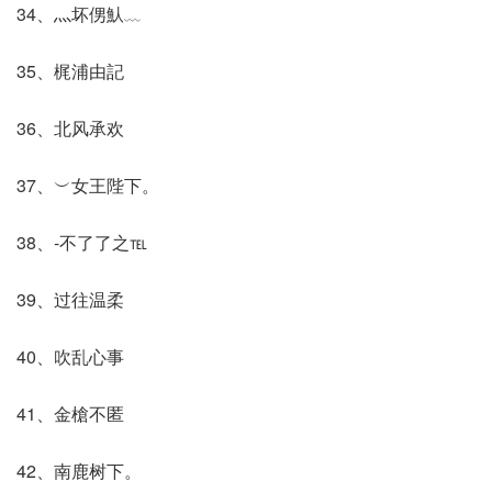
34、灬坏侽魜﹏
35、梶浦由記
36、北风承欢
37、︶女王陛下。
38、-不了了之℡
39、过往温柔
40、吹乱心事
41、金槍不匿
42、南鹿树下。