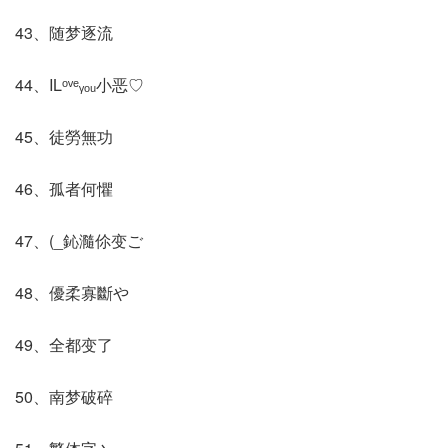
43、随梦逐流
44、ILᵒᵛᵉᵧₒᵤ小恶♡
45、徒勞無功
46、孤者何懼
47、(_鈊瀡伱变ご
48、優柔寡斷や
49、全都变了
50、南梦破碎