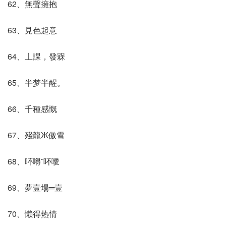
62、無聲擁抱
63、見色起意
64、丄課，發槑
65、半梦半醒。
66、千種感慨
67、殘龍Ж傲雪
68、吥嘚¨吥噯
69、夢壹場═壹
70、懒得热情