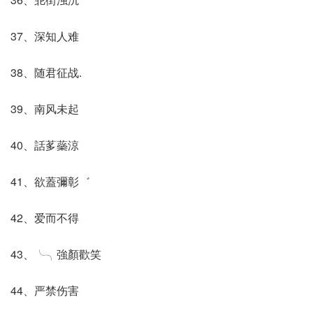
37、深知人难
38、随君征战.
39、南风未起
40、話茤蘂涼
41、欲蓋彌彰゛
42、爱而不得
43、╰╮強顏歡笑
44、严禁伤害