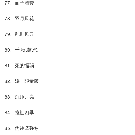
77、面子圈套
78、羽月风花
79、乱世风云
80、千:秋:萬:代
81、死的懦弱
82、淚ゞ限量版
83、沉睡月亮
84、拉扯四季
85、伪装坚强ぢ