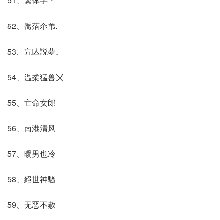
51、繁体字丶
52、喬菭尒弚.
53、巟亾説夢。
54、温柔猛兽〤
55、亡命女郎
56、南港清风
57、暖男也冷
58、絕世神騷
59、无恶不赦