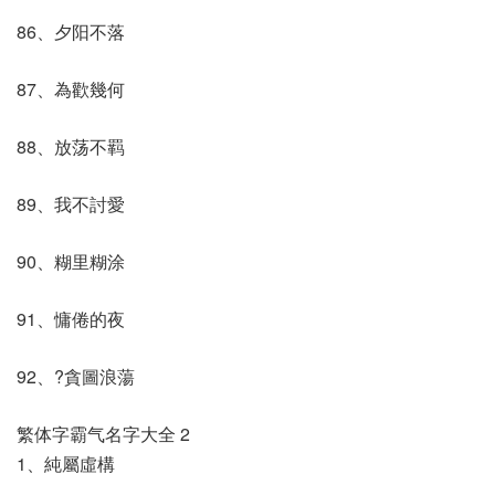
86、夕阳不落
87、為歡幾何
88、放荡不羁
89、我不討愛
90、糊里糊涂
91、慵倦的夜
92、?貪圖浪蕩
繁体字霸气名字大全 2
1、純屬虛構