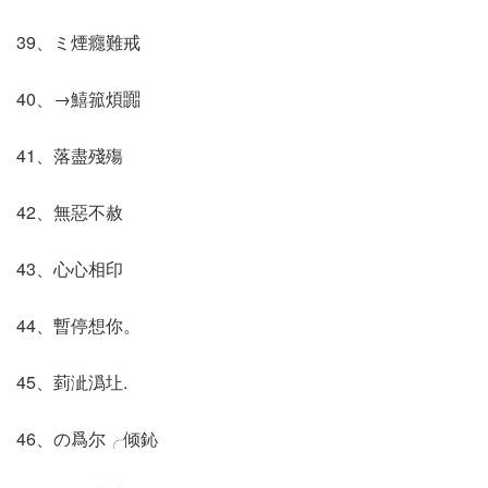
39、ミ煙癮難戒
40、→鱚箛煩嚻
41、落盡殘殤
42、無惡不赦
43、心心相印
44、暫停想你。
45、菿泚潙圵.
46、の爲尔╭倾鈊