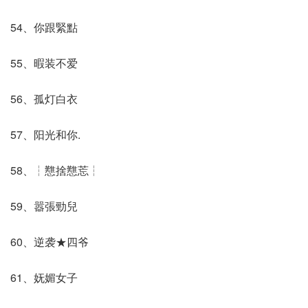
54、你跟緊點
55、暇装不爱
56、孤灯白衣
57、阳光和你.
58、┆戁捨戁莣┆
59、嚣張勁兒
60、逆袭★四爷
61、妩媚女子