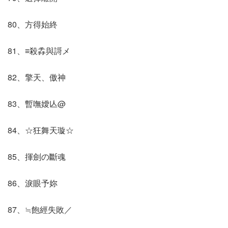
80、方得始終
81、≡殺掱與謌メ
82、擎天、傲神
83、暫嘸嬡亾@
84、☆狂舞天璇☆
85、揮劍の斷魂
86、淚眼予妳
87、≒飽經失敗／