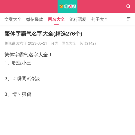

文案大全
微信爆款
网名大全
流行语梗
句子大全

知识大全
繁体字霸气名字大全(精选276个)
集说说 发布于 2023-05-21
分类：
网名大全
阅读(142)
集说说
繁体字霸气名字大全 1
1、职业小三
2、〃瞬間♂冷淡
3、情丶狠傷