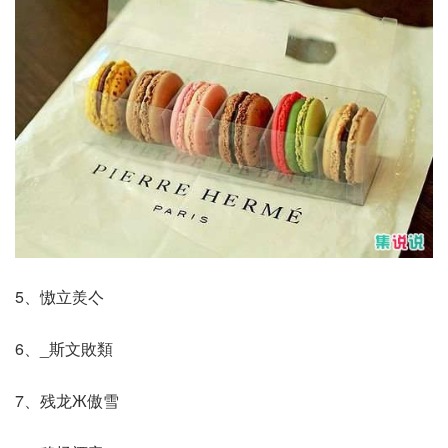
5、慠立羙亽
6、_斯文敗類
7、残龙Ж傲雪