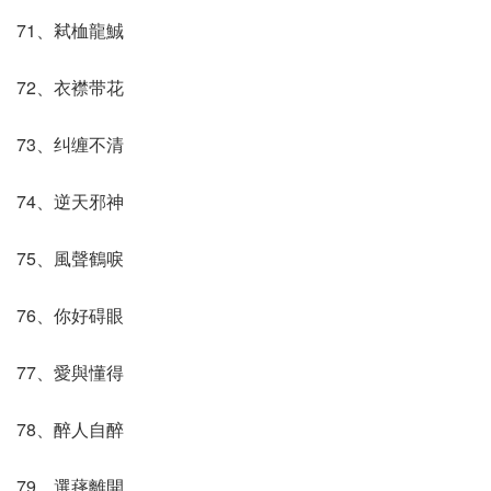
71、弒桖龍鯎
72、衣襟带花
73、纠缠不清
74、逆天邪神
75、風聲鶴唳
76、你好碍眼
77、愛與懂得
78、醉人自醉
79、選萚離開