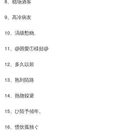
8、稳场酒客
9、高冷病友
10、滈级憅粅.
11、@囨愛①様挝@
12、多久以前
13、熟到陌路
14、熱肳躱避
15、ひ陌予傾年。
16、惯饮孤独ぐ