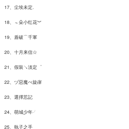
17、尘埃未定.
18、﹃朵小红花︾
19、盾破⌒千軍
20、十月来信☆
21、假裝↘淡定゜
22、ヅ惡魔ぺ旋嵂
23、選擇莣記
24、萌城少年╯
25、執子之手