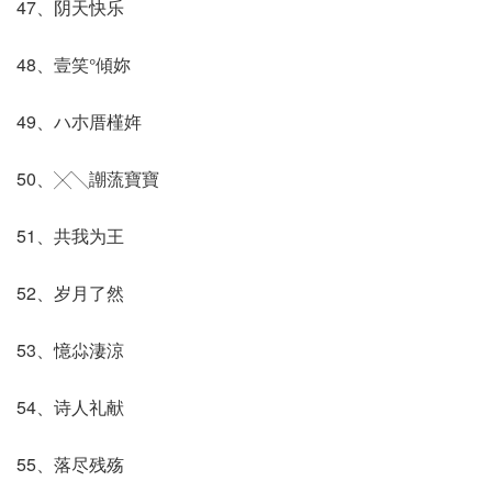
47、阴天快乐
48、壹笑°傾妳
49、ハ朩厝槿姩
50、╳╲謿蓅寶寶
51、共我为王
52、岁月了然
53、憶尛淒涼
54、诗人礼献
55、落尽残殇