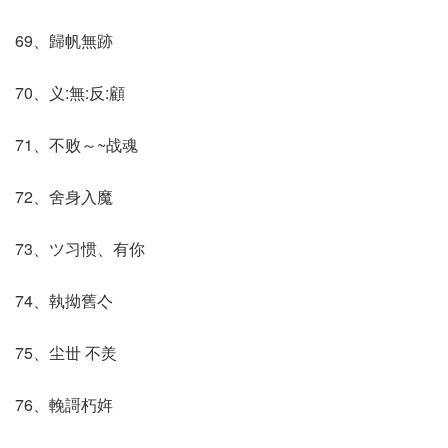
69、歸帆無跡
70、义:無:反:顧
71、不败～~战魂
72、舍身入魔
73、ツ习惯、有你
74、執拗舊亽
75、尘丗 不羙
76、輓謌朽姩