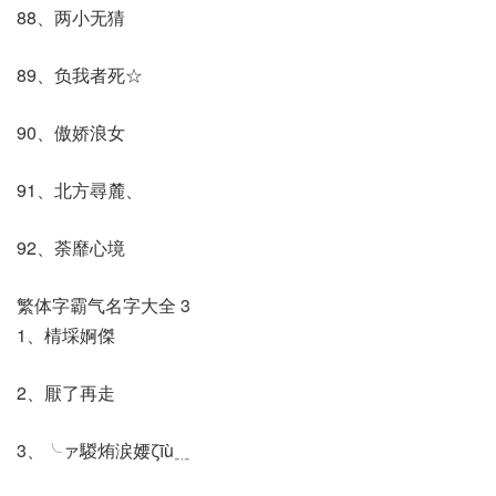
88、两小无猜
89、负我者死☆
90、傲娇浪女
91、北方尋麓、
92、荼靡心境
繁体字霸气名字大全 3
1、棈埰婀傑
2、厭了再走
3、╰ァ騣烠涙婹ζīù﹎