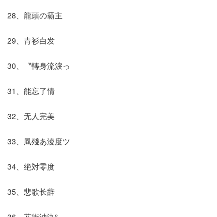
28、龍頭の霸主
29、青衫白发
30、〝轉身流淚っ
31、能忘了情
32、无人完美
33、凮殘あ淩度ツ
34、絶対零度
35、悲歌长辞
36、苝街浊氿°