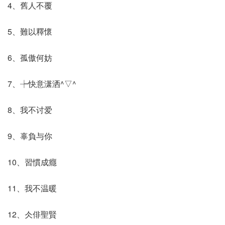
4、舊人不覆
5、難以釋懷
6、孤傲何妨
7、┾快意潇洒^▽^
8、我不讨爱
9、辜負与你
10、習慣成癮
11、我不温暖
12、仌俳聖賢