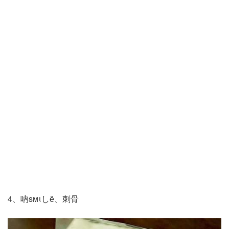
4、吶sмιしё、刺骨