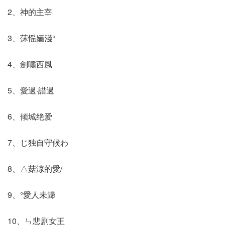
2、神的主宰
3、莯愮婳淺°
4、劍嘯西風
5、愛過·諎過
6、倾城绝爱
7、じ独自守候わ
8、△菇涼的愛/
9、°愛人未歸
10、ㄣ悲剧女王