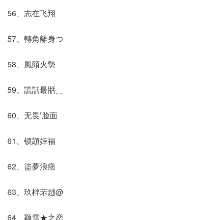
56、志在飞翔
57、轉角離身つ
58、風頭火勢
59、謊話最甛﹎
60、无畏’脸面
61、锁顁婞福
62、盜夢浪痞
63、玖柈芣趉@
64、颖雪★之恋