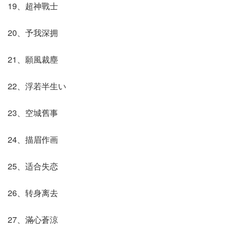
19、超神戰士
20、予我深拥
21、願風裁塵
22、浮若半生い
23、空城舊事
24、描眉作画
25、适合失恋
26、转身离去
27、滿心蒼涼