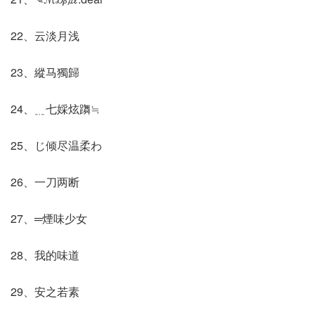
22、云淡月浅
23、縱马獨歸
24、﹎七婇炫躌≒
25、じ倾尽温柔わ
26、一刀两断
27、═煙味少女
28、我的味道
29、安之若素