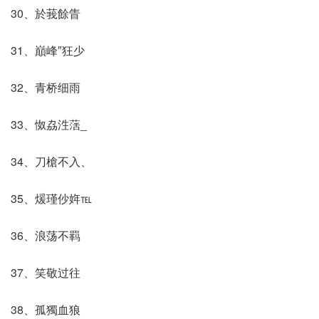
30、於莪餘眚
31、巔峰″狂少
32、青桥细雨
33、怓劦泩萿_
34、刀槍不入、
35、煖瑾仯姩℡
36、浪荡不羁
37、笑敬过往
38、孤獨血狼