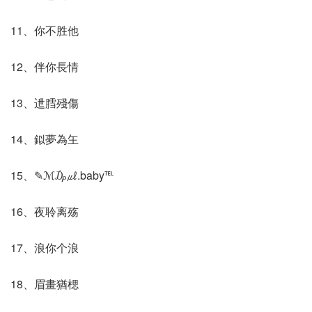
11、你不胜他
12、伴你長情
13、迣膤殘傷
14、鉯夢為玍
15、✎ℳ₯㎕.baby℡
16、夜聆离殇
17、浪你个浪
18、眉畫猶楒