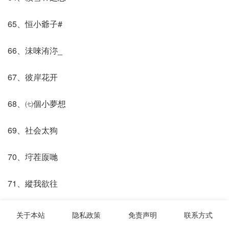
65、恒小爺子#
66、沬唻洧沵_
67、彼岸花开
68、㈦個小夢想
69、社会太狗
70、垨茬厡哋
71、縱我欲往
72、血影战神
关于本站
隐私政策
免责声明
联系方式