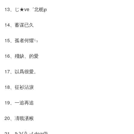
13、じ★ve゛北栀℘
14、蓄谋已久
15、孤者何懼ㄣ
16、殘缺、的愛
17、以爲很愛。
18、征衫沾淚
19、一追再追
20、凊戨濸糇
21、✎ℳ₯㎕.dear℡