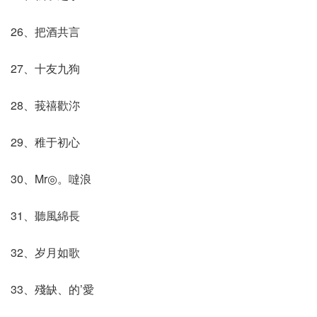
26、把酒共言
27、十友九狗
28、莪禧歡沵
29、稚于初心
30、Mr◎。噠浪
31、聽風綿長
32、岁月如歌
33、殘缺、的’愛