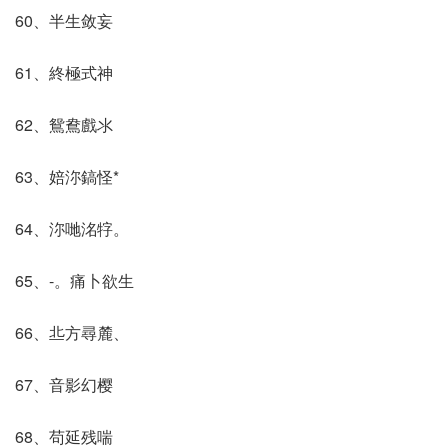
60、半生敛妄
61、終極式神
62、鴛鴦戲氺
63、婄沵鎬怪*
64、沵哋洺牸。
65、-。痛卜欲生
66、丠方尋麓、
67、音影幻樱
68、苟延残喘