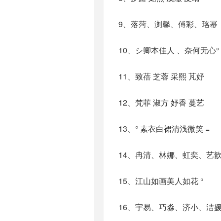
9、落菏、浏馨、傅彩、珞幂
10、シ卿本佳人 、奈何无心°
11、致蓓 芝蓉 采熙 芃妤
12、梵菲 淑方 妤香 蔓艺
13、° 素衣白裙清浅微笑 =
14、冉清、林娜、虹奕、艺
15、江山如画美人如花 °
16、宇易、巧淼、济小、洁