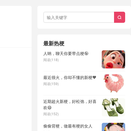

最新热梗
人呐，聊天你要带点梗🤪
阅读(118)
最近很火，你却不懂的新梗🧡
阅读(159)
近期超火新梗，好松弛，好喜
欢😄
阅读(152)
偷偷背梗，做最有梗的女人