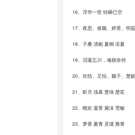
16、浮华一世 转瞬已空
17、夜思、俊颖、婷昱、明
18、子桑 清栀 夏桐 语夏
19、泪凝忘川，魂锁奈何
20、欣恬、又怡、颖子、楚
21、昕月 浅慕 楚珞 楚笙
22、晓欢 凝萱 黛沫 雪敏
23、梦香 夏青 灵珑 雅青