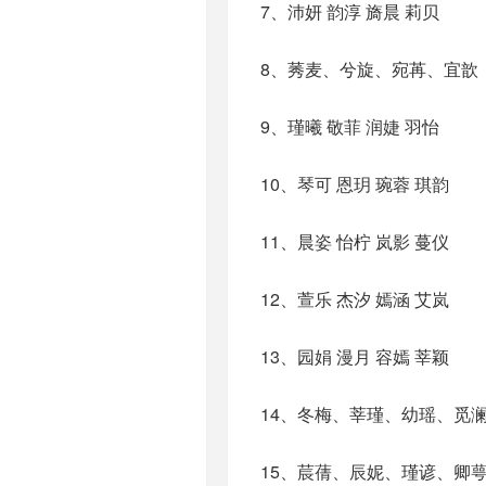
7、沛妍 韵淳 旖晨 莉贝
8、莠麦、兮旋、宛苒、宜歆
9、瑾曦 敬菲 润婕 羽怡
10、琴可 恩玥 琬蓉 琪韵
11、晨姿 怡柠 岚影 蔓仪
12、萱乐 杰汐 嫣涵 艾岚
13、园娟 漫月 容嫣 莘颖
14、冬梅、莘瑾、幼瑶、觅
15、莀蒨、辰妮、瑾谚、卿