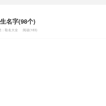
名字(98个)
类：
取名大全
阅读(183)