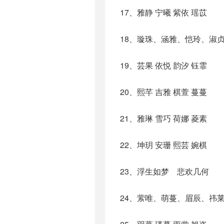
17、雅静 宁曦 紫依 瑶苡
18、璇珠、涵雅、恺玲、淑
19、芸果 依悦 韵汐 钰霏
20、熙芊 吉雅 棋萱 蔓蔓
21、雅琳 雪巧 荷娜 菱素
22、坤玥 安珊 熙芸 婉棋
23、浮生如梦 悲欢几何
24、萦唯、萌蔓、眉辰、祎