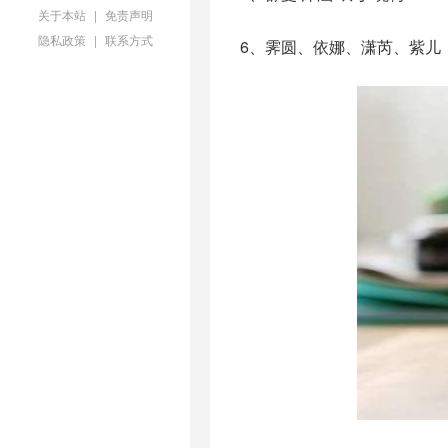
关于本站
|
免责声明
隐私政策
|
联系方式
6、霁圆、依娜、潇芮、紫儿