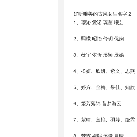
好听唯美的古风女生名字 2
1、璎沁 裳诺 琬茵 曦芸
2、熙檬 昭怡 伶玥 优娴
3、薇宇 依忻 溪颖 辰嫣
4、松妍、欣妍、紊文、思燕
5、婷方、金梅、采佳、知歆
6、繁芳落锦 昔梦游云
7、紫晴、宣艳、羽婷、缦霏
8、梦露 婼熙 溪澈 夏晴