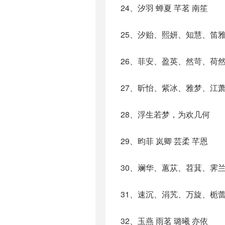
24、汐羽 蝉夏 芊茗 南笙
25、汐贻、熙妍、知慧、笛
26、菲安、盈英、然苛、荷
27、昕怡、紫冰、雅梦、江
28、浮生若梦，为欢几何
29、昀菲 岚卿 芸柔 芊恩
30、斓华、蕙苁、苕萁、霁
31、速沉、涓艽、万旋、栀
32、玉燕 雨茗 璐曦 亦依