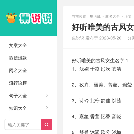
当前位置：
集说说
取名大全
正文
>
>
好听唯美的古风女生
集说说 发布于 2023-05-20
分
文案大全
微信爆款
好听唯美的古风女生名字 1
1、浅婼 千凌 彤欢 茗清
网名大全
流行语梗
2、孜卉、丽美、菁茹、琬莹
句子大全
3、诗玲 北柠 韵佳 以茜
知识大全
4、嘉笙 香萱 忆香 音晓

5、舒曼 沐涵 玖兮 晓梅