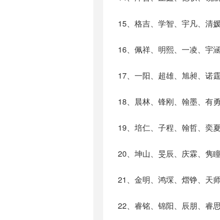
15、格吉、学智、宇凡、清
16、佩祥、明熙、一凌、宇
17、一阳、超雄、旭昶、诺
18、晨林、锋刚、翰墨、有
19、培仁、子程、翰哲、奕
20、坤山、旻辰、庆霖、隽
21、金明、鸿堔、熠铮、天
22、睿铭、锦阳、辰朋、睿