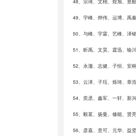
48、宗琦、文栩、煜旭、昱
49、宇峰、烨伟、运博、禹
50、与峰、宇霖、艺峰、泽
51、昕禹、文昊、霆迅、喻
52、永澈、志健、子恒、安
53、云泽、子珏、烁琦、章
54、奕丞、鑫军、一轩、新
55、毅茗、扬曼、修能、贤
56、彦嘉、意可、元华、益