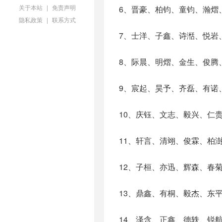
关于本站
|
免责声明
6、晋豪、柏钧、童钧、瀚熠
隐私政策
|
联系方式
7、士洋、子鑫、诗湉、悦岩
8、际晨、明熠、金生、俊腾
9、宸起、昊予、齐磊、有诺
10、庆钰、文志、毅兴、仁
11、轩言、清翊、俊霖、柏
12、子桓、亦迅、辉森、春
13、鼎鑫、有桐、毅杰、东
14、泽含、正鑫、德轶、锐