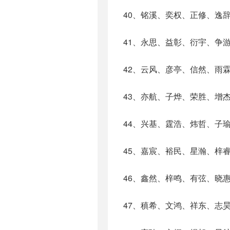
40、铭溪、奕权、正修、逸
41、永思、益彰、衍宇、争
42、云风、彦亭、信然、雨
43、亦航、子烨、荣胜、增
44、兴基、霆浩、炜哲、子
45、嘉宸、裕民、星瀚、梓
46、鑫然、梓鸣、有弦、晓
47、稹希、文鸿、祥东、志