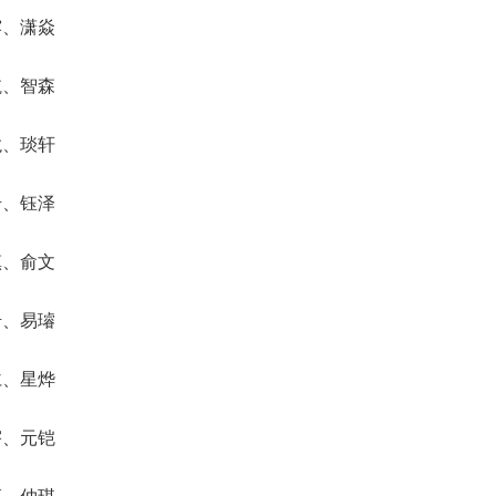
露、潇焱
航、智森
龙、琰轩
岩、钰泽
镇、俞文
岩、易璿
仁、星烨
宇、元铠
淳、仲琪