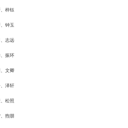
轩、梓钰
轩、钟玉
羽、志远
麟、振环
宗、文卿
舟、泽轩
谦、松照
宁、煦朋