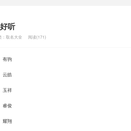
好听
类：
取名大全
阅读(171)
、有驹
、云皓
、玉祥
、睿俊
、耀翔