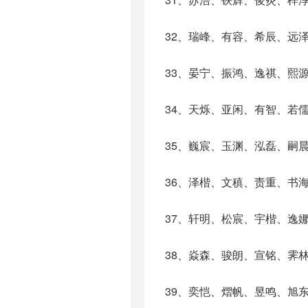
32、瑞峰、有容、希辰、远
33、晏宁、振鸿、逸祺、熙
34、天烁、亚闲、有智、若
35、巍宸、玉渊、泓磊、嗣
36、泽楷、文稹、责重、书
37、轩明、松宸、宇楷、逸
38、焱森、骏朗、宣铭、霁
39、奕恺、熠帆、昱鸣、旭