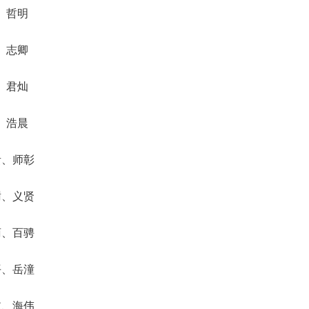
、哲明
、志卿
、君灿
、浩晨
贵、师彰
澍、义贤
菊、百骋
平、岳潼
航、海伟