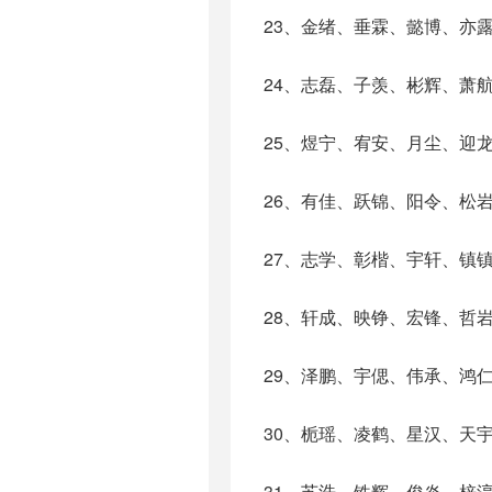
23、金绪、垂霖、懿博、亦
24、志磊、子羡、彬辉、萧
25、煜宁、宥安、月尘、迎
26、有佳、跃锦、阳令、松
27、志学、彰楷、宇轩、镇
28、轩成、映铮、宏锋、哲
29、泽鹏、宇偲、伟承、鸿
30、栀瑶、凌鹤、星汉、天
31、苏浩、铁辉、俊炎、梓