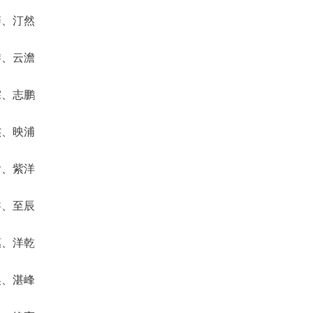
辞、汀然
游、云澹
霖、志鹏
杰、映浦
瑜、紫洋
睿、至辰
惠、洋乾
昊、湛峰