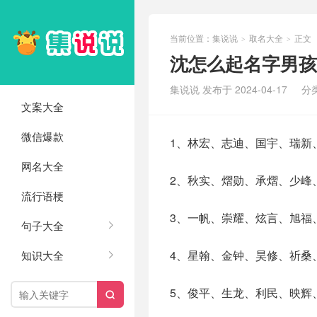
当前位置：
集说说
取名大全
正文
>
>
沈怎么起名字男孩
集说说 发布于 2024-04-17
分
文案大全
微信爆款
1、林宏、志迪、国宇、瑞新
网名大全
2、秋实、熠勋、承熠、少峰
流行语梗
3、一帆、崇耀、炫言、旭福
句子大全
4、星翰、金钟、昊修、祈桑
知识大全
5、俊平、生龙、利民、映辉
