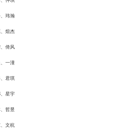
泽、玮瀚
源、煊杰
儒、倚风
晨、一潼
海、君琪
娜、星宇
林、哲昱
东、文杭