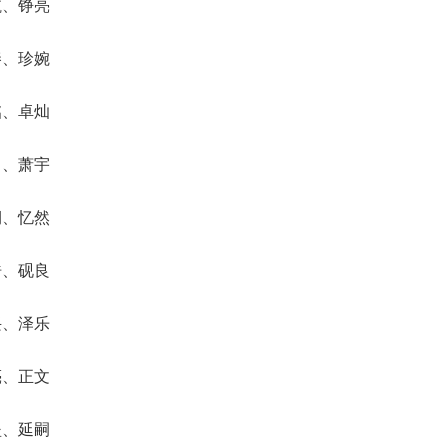
航、铮亮
秦、珍婉
铭、卓灿
川、萧宇
桐、忆然
浩、砚良
兴、泽乐
亮、正文
坚、延嗣