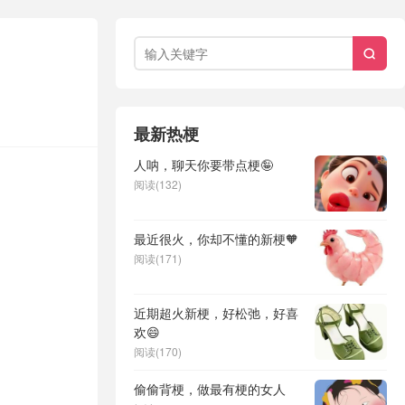

最新热梗
人呐，聊天你要带点梗🤪
阅读(132)
最近很火，你却不懂的新梗🧡
阅读(171)
近期超火新梗，好松弛，好喜
欢😄
阅读(170)
偷偷背梗，做最有梗的女人