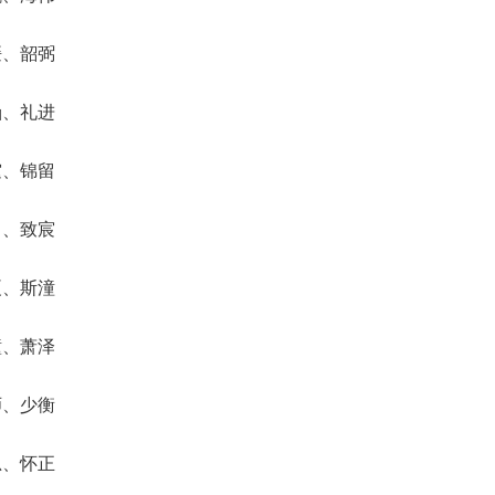
媛、韶弼
涵、礼进
霆、锦留
勇、致宸
夏、斯潼
瞳、萧泽
师、少衡
思、怀正