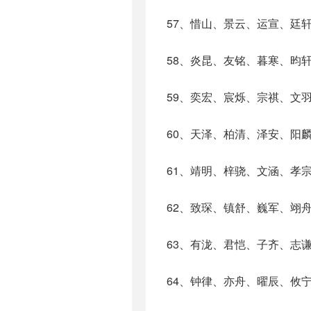
57、惜山、景云、运宣、廷
58、炎昆、友铭、暮寒、昀
59、奕宏、宸烁、宗祺、文
60、天泽、柏清、泽安、阳
61、靖明、梓骁、文涵、孝
62、致琛、镇舒、巍军、翊
63、有泷、君恺、子齐、志
64、钟律、亦舟、曜辰、攸