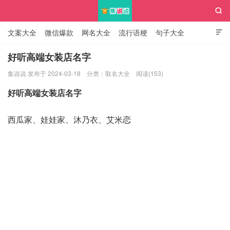

文案大全
微信爆款
网名大全
流行语梗
句子大全

知识大全
好听高端女装店名字
集说说 发布于 2024-03-18
分类：
取名大全
阅读(153)
集说说
好听高端女装店名字
西瓜家、娃娃家、沐乃衣、艾米恋