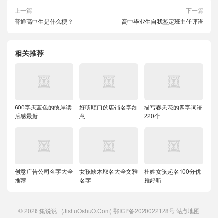
上一篇
下一篇
普通高中生是什么梗？
高中毕业生自我鉴定班主任评语
相关推荐
600字天蓝色的彼岸读
好听顺口的店铺名字如
描写春天花的四字词语
后感最新
意
220个
创意广告公司名字大全
女孩缺木取名大全文雅
杜姓女孩起名100分优
推荐
名字
雅好听
© 2026
集说说
(JishuOshuO.Com)
鄂ICP备2020022128号
站点地图