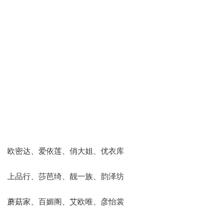
欧密达、爱依莲、俏大姐、优衣库
上品行、莎芭绮、靓一族、韵泽坊
蘑菇家、百媚阁、艾欧唯、彦怡裳