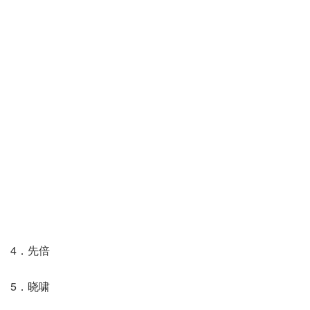
4．先倍
5．晓啸