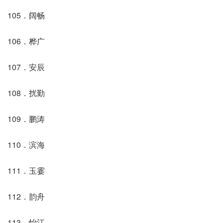
105．阔畅
106．桦广
107．安辰
108．扰勤
109．鹏涛
110．滨海
111．玉霎
112．韵舟
113．怡江