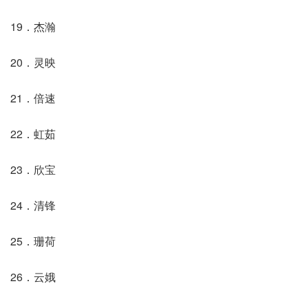
19．杰瀚
20．灵映
21．倍速
22．虹茹
23．欣宝
24．清锋
25．珊荷
26．云娥