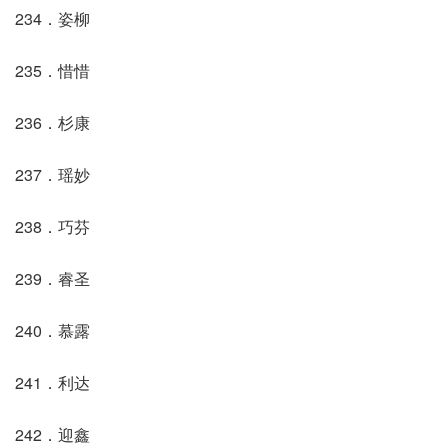
234．姿柳
235．惜惜
236．杉康
237．瑶妙
238．巧芬
239．睿圣
240．慕露
241．利达
242．迎鑫