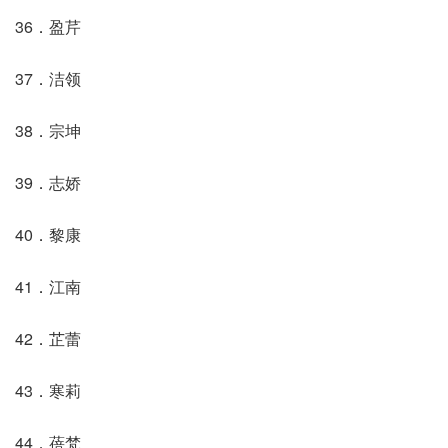
36．盈芹
37．洁领
38．宗坤
39．志娇
40．黎康
41．江南
42．芷蕾
43．寒莉
44．蓓梵