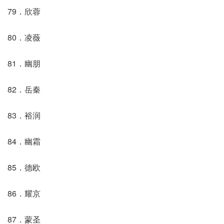
79．欣蓉
80．凌薇
81．幽朋
82．岳秦
83．裕润
84．幽霜
85．德欧
86．耀京
87．蒙圣