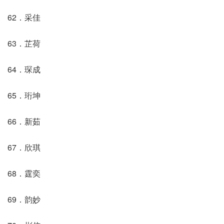
62．采佳
63．芷荷
64．琛成
65．珩坤
66．新茹
67．欣琪
68．霆奕
69．韵妙