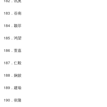
182．讯奥
183．谷南
184．颖菲
185．鸿望
186．萱嘉
187．仁毅
188．娴姣
189．建瑜
190．依隆