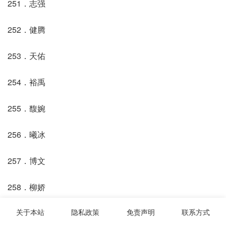
251．志强
252．健腾
253．天佑
254．裕禹
255．馥婉
256．曦冰
257．博文
258．柳娇
关于本站
隐私政策
免责声明
联系方式
259．虹森