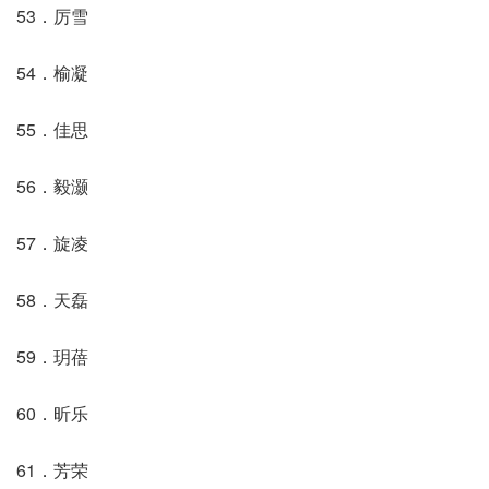
53．厉雪
54．榆凝
55．佳思
56．毅灏
57．旋凌
58．天磊
59．玥蓓
60．昕乐
61．芳荣