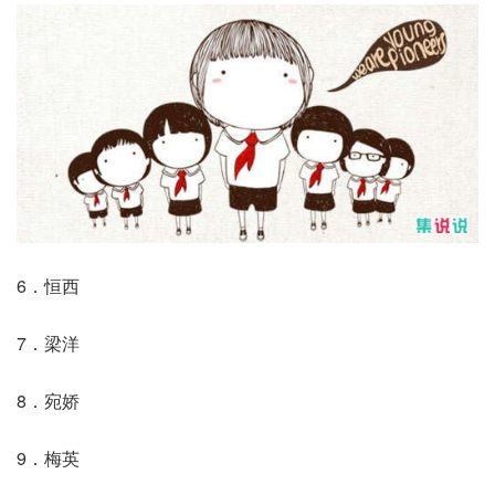
6．恒西
7．梁洋
8．宛娇
9．梅英