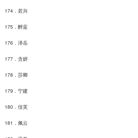
174．若兴
175．醉蓝
176．泽岳
177．含妍
178．莎卿
179．宁建
180．佳芙
181．佩云