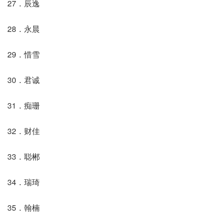
27．辰逸
28．永晨
29．惜雪
30．君诚
31．痴珊
32．财佳
33．聪郴
34．瑞琦
35．翰楠