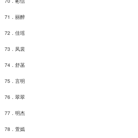
70．彬信
71．丽醉
72．佳瑶
73．凤裳
74．舒菡
75．言明
76．翠翠
77．明杰
78．萱嫣