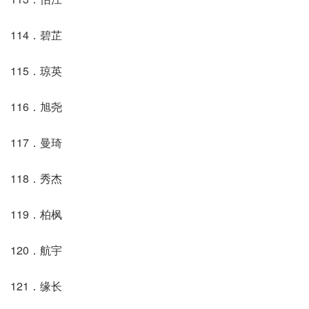
114．碧芷
115．琼英
116．旭尧
117．曼琦
118．秀杰
119．柏枫
120．航宇
121．缘长