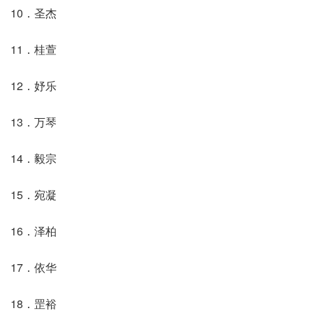
10．圣杰
11．桂萱
12．妤乐
13．万琴
14．毅宗
15．宛凝
16．泽柏
17．依华
18．罡裕