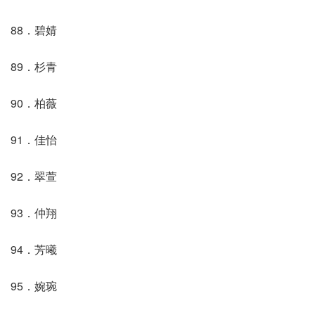
88．碧婧
89．杉青
90．柏薇
91．佳怡
92．翠萱
93．仲翔
94．芳曦
95．婉琬