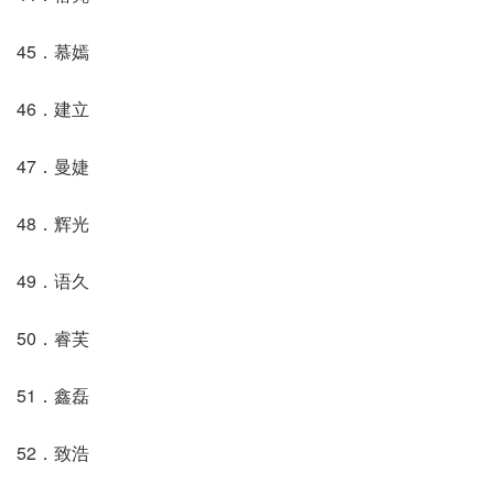
45．慕嫣
46．建立
47．曼婕
48．辉光
49．语久
50．睿芙
51．鑫磊
52．致浩