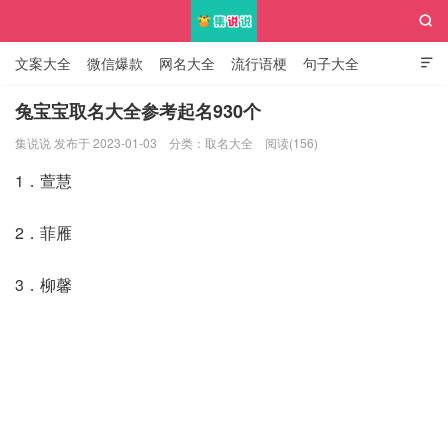

文案大全
微信爆款
网名大全
流行语梗
句子大全

知识大全
兔宝宝取名大全参考起名930个
集说说 发布于 2023-01-03
分类：
取名大全
阅读(156)
集说说
1．萱慧
2．菲雁
3．柳馨