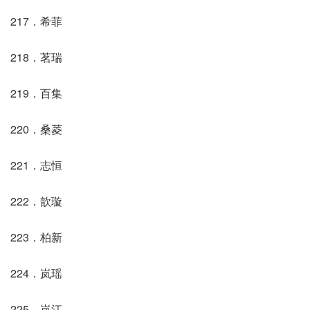
217．希菲
218．茗瑞
219．百集
220．桑菱
221．志恒
222．歆璇
223．柏新
224．岚瑶
225．岚江