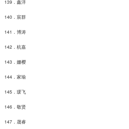
139．鑫洋
140．宸群
141．博涛
142．杭嘉
143．姗樱
144．家瑜
145．瑗飞
146．敬贤
147．晟睿