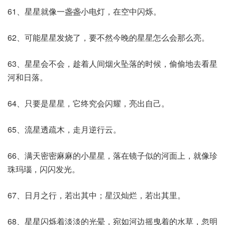
61、星星就像一盏盏小电灯，在空中闪烁。
62、可能星星发烧了，要不然今晚的星星怎么会那么亮。
63、星星会不会，趁着人间烟火坠落的时候，偷偷地去看星
河和日落。
64、只要是星星，它终究会闪耀，亮出自己。
65、流星透疏木，走月逆行云。
66、满天密密麻麻的小星星，落在镜子似的河面上，就像珍
珠玛瑙，闪闪发光。
67、日月之行，若出其中；星汉灿烂，若出其里。
68、星星闪烁着淡淡的光晕，宛如河边摇曳着的水草，忽明