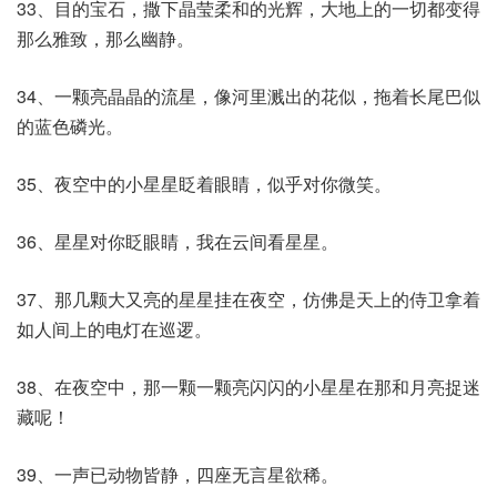
33、目的宝石，撒下晶莹柔和的光辉，大地上的一切都变得
那么雅致，那么幽静。
34、一颗亮晶晶的流星，像河里溅出的花似，拖着长尾巴似
的蓝色磷光。
35、夜空中的小星星眨着眼睛，似乎对你微笑。
36、星星对你眨眼睛，我在云间看星星。
37、那几颗大又亮的星星挂在夜空，仿佛是天上的侍卫拿着
如人间上的电灯在巡逻。
38、在夜空中，那一颗一颗亮闪闪的小星星在那和月亮捉迷
藏呢！
39、一声已动物皆静，四座无言星欲稀。