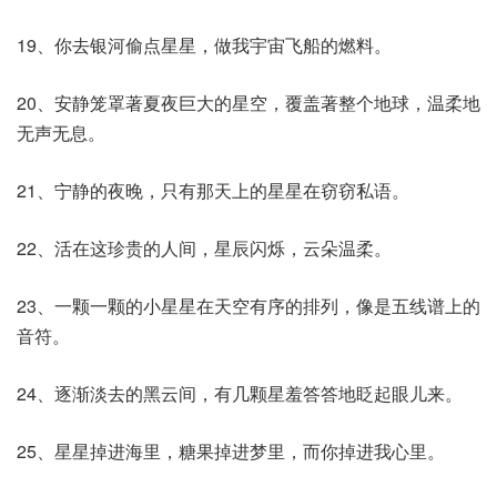
19、你去银河偷点星星，做我宇宙飞船的燃料。
20、安静笼罩著夏夜巨大的星空，覆盖著整个地球，温柔地
无声无息。
21、宁静的夜晚，只有那天上的星星在窃窃私语。
22、活在这珍贵的人间，星辰闪烁，云朵温柔。
23、一颗一颗的小星星在天空有序的排列，像是五线谱上的
音符。
24、逐渐淡去的黑云间，有几颗星羞答答地眨起眼儿来。
25、星星掉进海里，糖果掉进梦里，而你掉进我心里。