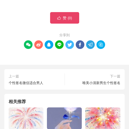
赞 (
0
)

分享到








上一篇
下一篇
个性签名微信适合男人
唯美小清新男生个性签名
相关推荐