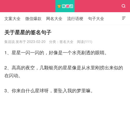

文案大全
微信爆款
网名大全
流行语梗
句子大全

知识大全
关于星星的签名句子
集说说 发布于 2023-02-20
分类：
签名大全
阅读(111)
集说说
1、星星一闪一闪的，好像是一个水亮剔透的眼睛。
2、高高的夜空，几颗银亮的星星像是从水里刚捞出来似的
在闪动。
3、你来自什么星球呀，要坠入我的梦里嘛。