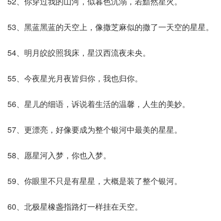
52、你穿过我的山河，似暮色沉溺，若黯然星火。
53、黑蓝黑蓝的天空上，像撒芝麻似的撒了一天空的星星。
54、明月皎皎照我床，星汉西流夜未央。
55、今夜星光月夜皆归你，我也归你。
56、星儿的细语，诉说着生活的温馨，人生的美妙。
57、更漂亮，好像要成为整个银河中最美的星星。
58、愿星河入梦，你也入梦。
59、你眼里不只是有星星，大概是装了整个银河。
60、北极星橡盏指路灯一样挂在天空。