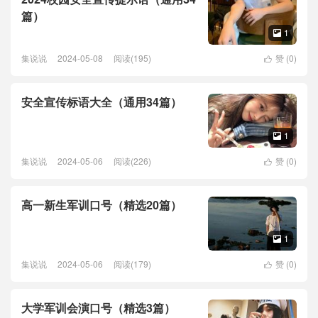
篇）
1

集说说
2024-05-08
阅读(195)
赞 (
0
)

安全宣传标语大全（通用34篇）
1

集说说
2024-05-06
阅读(226)
赞 (
0
)

高一新生军训口号（精选20篇）
1

集说说
2024-05-06
阅读(179)
赞 (
0
)

大学军训会演口号（精选3篇）