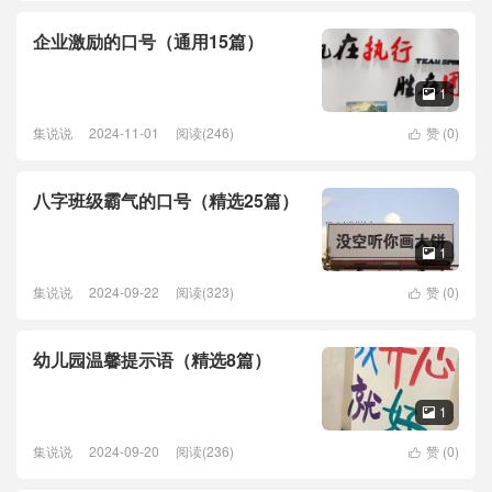
企业激励的口号（通用15篇）
1

集说说
2024-11-01
阅读(246)
赞 (
0
)

八字班级霸气的口号（精选25篇）
1

集说说
2024-09-22
阅读(323)
赞 (
0
)

幼儿园温馨提示语（精选8篇）
1

集说说
2024-09-20
阅读(236)
赞 (
0
)
