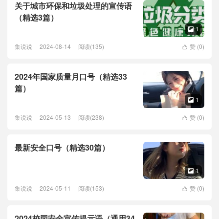
关于城市环保和垃圾处理的宣传语
（精选3篇）
1

集说说
2024-08-14
阅读(135)
赞 (
0
)

2024年国家质量月口号（精选33
篇）
1

集说说
2024-05-13
阅读(238)
赞 (
0
)

最新安全口号（精选30篇）
1

集说说
2024-05-11
阅读(153)
赞 (
0
)

2024校园安全宣传提示语（通用34