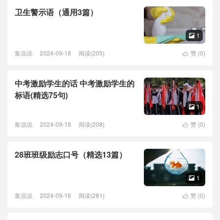
卫生警示语（通用3篇）
1

集说说
2024-09-18
阅读(205)
赞 (
0
)

中考激励学生的话 中考激励学生的
标语(精选75句)
1

集说说
2024-09-18
阅读(208)
赞 (
0
)

28班班级励志口号（精选13篇）
1

集说说
2024-09-16
阅读(281)
赞 (
0
)
