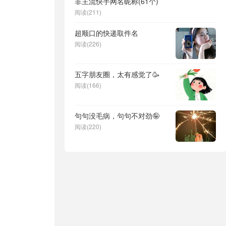
非主流快手网名昵称(61个)
阅读(211)
超顺口的快递取件名
阅读(226)
五字朋友圈，太有感觉了🥳
阅读(166)
句句没毛病，句句不对劲🤪
阅读(220)