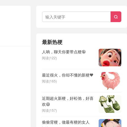

最新热梗
人呐，聊天你要带点梗🤪
阅读(122)
最近很火，你却不懂的新梗🧡
阅读(165)
近期超火新梗，好松弛，好喜
欢😄
阅读(157)
偷偷背梗，做最有梗的女人