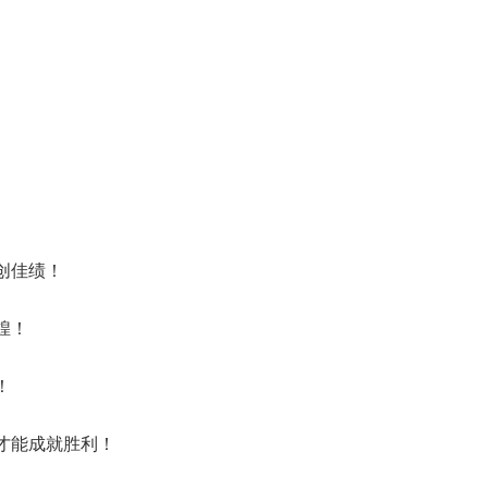
！
心创佳绩！
煌！
！
搏才能成就胜利！