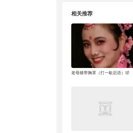
相关推荐
老母猪带胸罩（打一歇后语）🤣