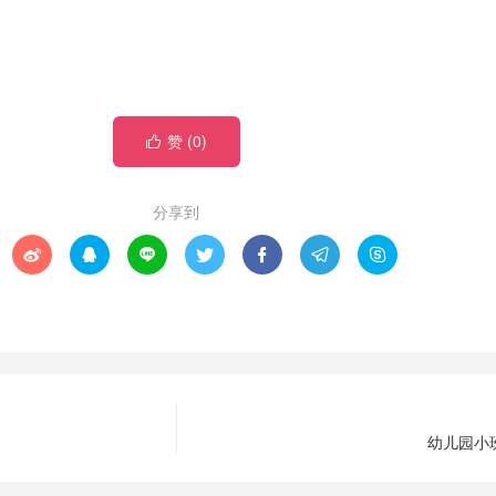
赞 (
0
)

分享到







幼儿园小