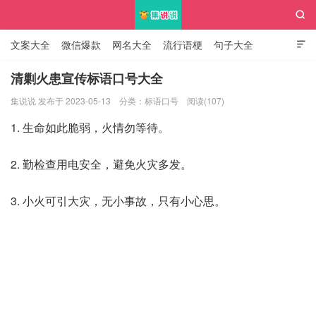

文案大全
微信爆款
网名大全
流行语梗
句子大全

知识大全
清剿火患宣传标语口号大全
集说说 发布于 2023-05-13
分类：
标语口号
阅读(107)
集说说
1. 生命如此脆弱，火情勿等待。
2. 勤检查用电安全，避免火灾多发。
3. 小火可引大灾，无小事故，只有小心思。