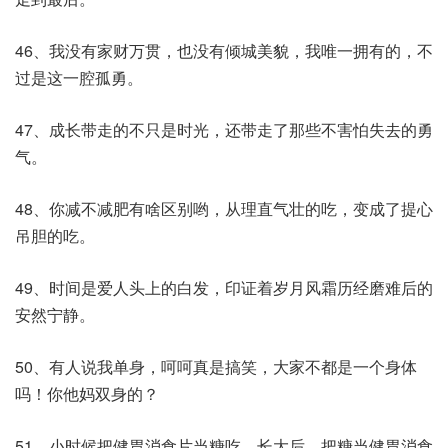
46、我没有家财万贯，也没有倾城美貌，我唯一拥有的，不
过是这一腔孤勇。
47、成长带走的不只是时光，还带走了那些不害怕失去的勇
气。
48、你减不减肥有啥区别哟，从理直气壮的吃，变成了提心
吊胆的吃。
49、时间是爱人头上的白发，印证着岁月风霜历经磨难后的
安然宁静。
50、有人说我单身，呵呵真是搞笑，大家不都是一个身体
吗！你他妈双身的？
51、小时候把健胃消食片当糖吃，长大后，把糖当健胃消食