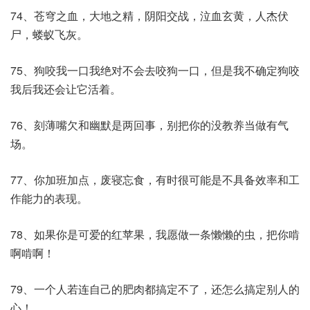
74、苍穹之血，大地之精，阴阳交战，泣血玄黄，人杰伏
尸，蝼蚁飞灰。
75、狗咬我一口我绝对不会去咬狗一口，但是我不确定狗咬
我后我还会让它活着。
76、刻薄嘴欠和幽默是两回事，别把你的没教养当做有气
场。
77、你加班加点，废寝忘食，有时很可能是不具备效率和工
作能力的表现。
78、如果你是可爱的红苹果，我愿做一条懒懒的虫，把你啃
啊啃啊！
79、一个人若连自己的肥肉都搞定不了，还怎么搞定别人的
心！