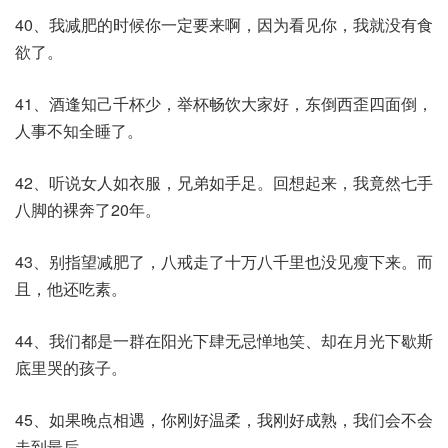
40、我减肥的时候你一定要来啊，因为看见你，我就没有食
欲了。
41、酒逢知己千杯少，举杯畅饮大家好，东倒西歪四面倒，
人事不知全睡了。
42、听说女人如衣服，兄弟如手足。回想起来，我竟然七手
八脚的裸奔了20年。
43、别指望减肥了，八戒走了十万八千里也没见瘦下来。而
且，他还吃素。
44、我们都是一群在阳光下肆无忌惮地笑、却在月光下歇斯
底里哭的孩子。
45、如果晚点相遇，你刚好温柔，我刚好成熟，我们会不会
走到最后。