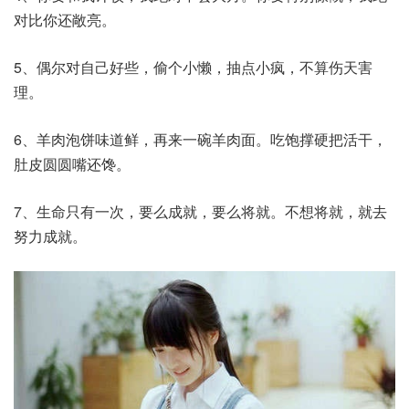
对比你还敞亮。
5、偶尔对自己好些，偷个小懒，抽点小疯，不算伤天害
理。
6、羊肉泡饼味道鲜，再来一碗羊肉面。吃饱撑硬把活干，
肚皮圆圆嘴还馋。
7、生命只有一次，要么成就，要么将就。不想将就，就去
努力成就。