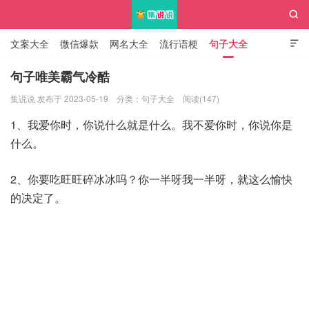

文案大全
微信爆款
网名大全
流行语梗
句子大全

知识大全
句子唯美霸气冷酷
集说说 发布于 2023-05-19
分类：
句子大全
阅读(147)
集说说
1、我爱你时，你说什么就是什么。我不爱你时，你说你是
什么。
2、你要吃旺旺碎冰冰吗？你一半呀我一半呀，就这么愉快
的决定了。