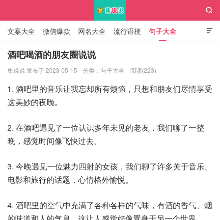

文案大全
微信爆款
网名大全
流行语梗
句子大全

知识大全
酒吧喝酒的朋友圈说说
集说说 发布于 2023-05-15
分类：
句子大全
阅读(223)
集说说
1. 酒吧里的音乐让我忘却所有烦恼，只想和朋友们尽情享受
这美妙的夜晚。
2. 在酒吧遇见了一位认识多年未见的老友，我们聊了一整
晚，感觉时间像飞快过去。
3. 今晚遇见一位魅力四射的女孩，我们聊了许多关于音乐、
电影和旅行的话题，心情格外愉悦。
4. 酒吧里的空气中充满了各种各样的气味，有酒的香气、烟
的味道和人的气息，这让人感觉好像置身于另一个世界。