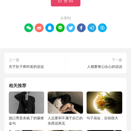
赞 (
0
)

分享到








上一篇
下一篇
关于肚子疼时发的说说
人都要将心比心的说说
相关推荐
脱口秀里杀疯了的爆梗
人总要和不属于自己的
句子虽短，后劲很大
金句
东西说再见