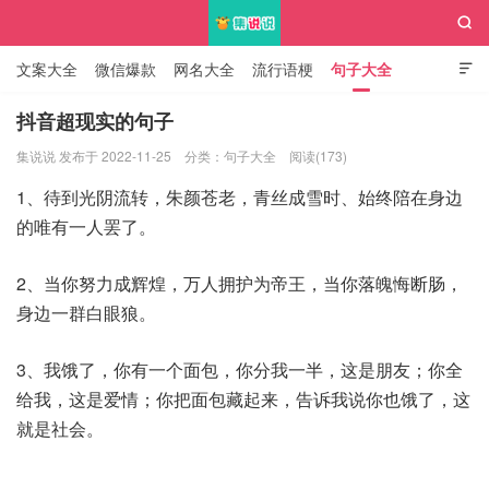

文案大全
微信爆款
网名大全
流行语梗
句子大全

知识大全
抖音超现实的句子
集说说 发布于 2022-11-25
分类：
句子大全
阅读(173)
集说说
1、待到光阴流转，朱颜苍老，青丝成雪时、始终陪在身边
的唯有一人罢了。
2、当你努力成辉煌，万人拥护为帝王，当你落魄悔断肠，
身边一群白眼狼。
3、我饿了，你有一个面包，你分我一半，这是朋友；你全
给我，这是爱情；你把面包藏起来，告诉我说你也饿了，这
就是社会。