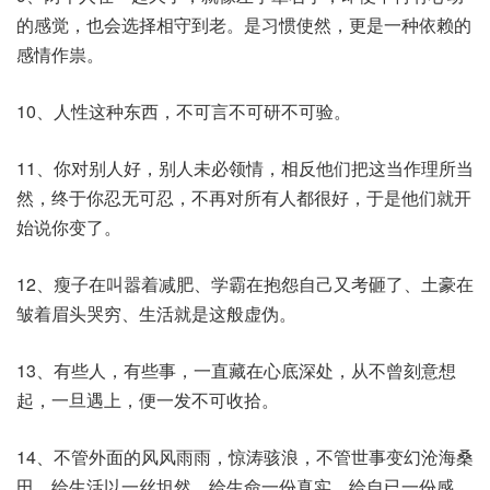
的感觉，也会选择相守到老。是习惯使然，更是一种依赖的
感情作祟。
10、人性这种东西，不可言不可研不可验。
11、你对别人好，别人未必领情，相反他们把这当作理所当
然，终于你忍无可忍，不再对所有人都很好，于是他们就开
始说你变了。
12、瘦子在叫嚣着减肥、学霸在抱怨自己又考砸了、土豪在
皱着眉头哭穷、生活就是这般虚伪。
13、有些人，有些事，一直藏在心底深处，从不曾刻意想
起，一旦遇上，便一发不可收拾。
14、不管外面的风风雨雨，惊涛骇浪，不管世事变幻沧海桑
田，给生活以一丝坦然，给生命一份真实，给自已一份感