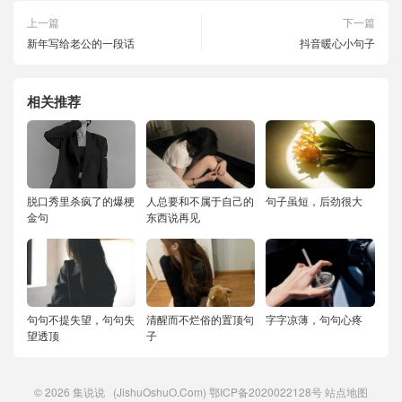
上一篇
下一篇
新年写给老公的一段话
抖音暖心小句子
相关推荐
脱口秀里杀疯了的爆梗
人总要和不属于自己的
句子虽短，后劲很大
金句
东西说再见
句句不提失望，句句失
清醒而不烂俗的置顶句
字字凉薄，句句心疼
望透顶
子
© 2026
集说说
(JishuOshuO.Com)
鄂ICP备2020022128号
站点地图