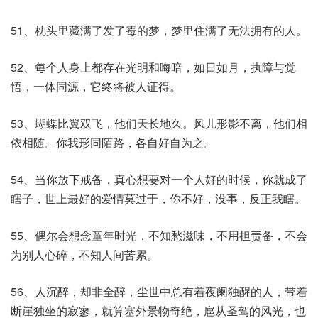
51、枕头里藏满了发了霉的梦，梦里住满了无法拥有的人。
52、每个人身上都存在光明和晦暗，如日如月，执障与觉
悟，一体同源，它终将被人证得。
53、蝴蝶比翼双飞，他们天长地久。风儿形影不离，他们相
依相随。你我形同陌路，各自好自为之。
54、当你放下戒备，真心想要对一个人好的时候，你就成了
瞎子，世上最好的爱情莫过于，你不好，没事，反正我瞎。
55、偶尔会想念童年时光，不知愁滋味，不用担责备，不会
为别人心碎，不知人间苦累。
56、人沉醉，却非全醉，尘世中总有着夜阑独醒的人，带着
断崖独坐的寂寥，就算塞外景物奇绝，扈从圣驾的风光，也