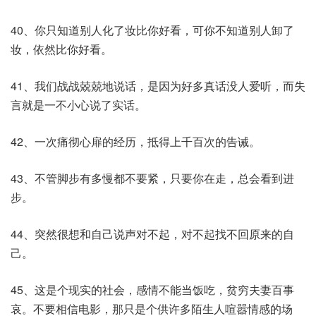
40、你只知道别人化了妆比你好看，可你不知道别人卸了
妆，依然比你好看。
41、我们战战兢兢地说话，是因为好多真话没人爱听，而失
言就是一不小心说了实话。
42、一次痛彻心扉的经历，抵得上千百次的告诫。
43、不管脚步有多慢都不要紧，只要你在走，总会看到进
步。
44、突然很想和自己说声对不起，对不起找不回原来的自
己。
45、这是个现实的社会，感情不能当饭吃，贫穷夫妻百事
哀。不要相信电影，那只是个供许多陌生人喧嚣情感的场