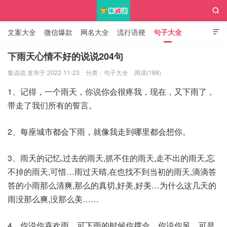

文案大全
微信爆款
网名大全
流行语梗
句子大全

知识大全
下雨天心情不好的说说204句
集说说 发布于 2022-11-23
分类：
句子大全
阅读(188)
集说说
1、记得，一个雨天，你说你会很疼我，现在，又下雨了，
带走了我们所有的誓言。
2、每座城市都会下雨，就像我走到哪里都会想你。
3、雨天的记忆,过去的雨天,抓不住的雨天,走不出的雨天,忘
不掉的雨天,可惜…雨过天晴,在也找不到当初的雨天,滴滴答
答的小雨那么清爽,那么的真切,好美,好美…为什么这几天的
雨没那么爽,没那么美……
4、你说你喜欢雨，可下雨的时候你撑伞，你说你风，可是