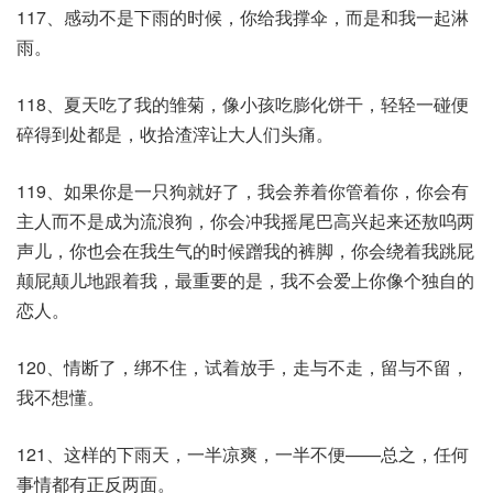
117、感动不是下雨的时候，你给我撑伞，而是和我一起淋
雨。
118、夏天吃了我的雏菊，像小孩吃膨化饼干，轻轻一碰便
碎得到处都是，收拾渣滓让大人们头痛。
119、如果你是一只狗就好了，我会养着你管着你，你会有
主人而不是成为流浪狗，你会冲我摇尾巴高兴起来还敖呜两
声儿，你也会在我生气的时候蹭我的裤脚，你会绕着我跳屁
颠屁颠儿地跟着我，最重要的是，我不会爱上你像个独自的
恋人。
120、情断了，绑不住，试着放手，走与不走，留与不留，
我不想懂。
121、这样的下雨天，一半凉爽，一半不便——总之，任何
事情都有正反两面。