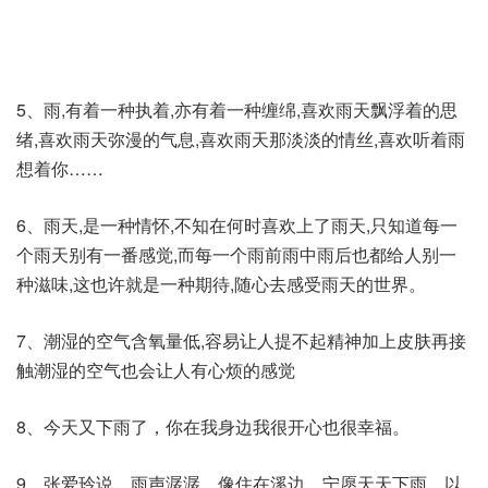
5、雨,有着一种执着,亦有着一种缠绵,喜欢雨天飘浮着的思
绪,喜欢雨天弥漫的气息,喜欢雨天那淡淡的情丝,喜欢听着雨
想着你……
6、雨天,是一种情怀,不知在何时喜欢上了雨天,只知道每一
个雨天别有一番感觉,而每一个雨前雨中雨后也都给人别一
种滋味,这也许就是一种期待,随心去感受雨天的世界。
7、潮湿的空气含氧量低,容易让人提不起精神加上皮肤再接
触潮湿的空气也会让人有心烦的感觉
8、今天又下雨了，你在我身边我很开心也很幸福。
9、张爱玲说、雨声潺潺，像住在溪边。宁愿天天下雨，以