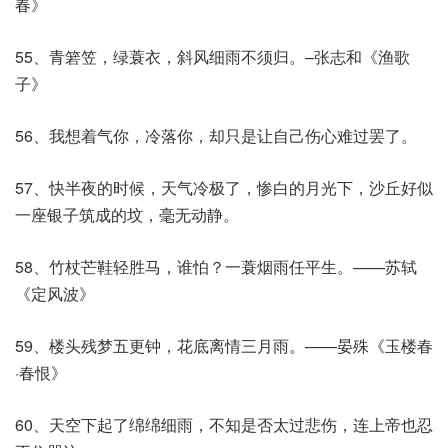
春》
55、青箬笠，绿蓑衣，斜风细雨不须归。–张志和《渔歌
子》
56、我想着气你，冷落你，却只是让自己伤心难过罢了。
57、快半夜的时候，天气冷极了，惨白的月光下，沙丘好似
一座银子筑成的坟，毫无动静。
58、竹杖芒鞋轻胜马，谁怕？一蓑烟雨任平生。——苏轼
《定风波》
59、楼头残梦五更钟，花底离情三月雨。——晏殊《玉楼春
·春恨》
60、天空下起了绵绵细雨，不知是否太过悲伤，连上帝也忍