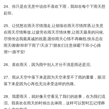
24、你只是在无意中说你不喜欢下雨，我却在每个下雨天想
起你。
25、让忧愁在雨天尽情溜走,让烦恼在雨天尽情挥洒,让失意
在雨天尽情释放,让疲劳在雨天尽情休整,让雨天最美的问候,
尽情传达我最真诚的祝愿;愿你雨天心情不再幽怨,快乐总在
雨天缠缠绵绵!下雨了!天凉了!朋友们注意保暖!下班小心路
滑!一路平安!
26、喜欢雨天，因为雨中别人才分不清是雨还是泪。
27、雨从天空中落下来是因为天空承受不了雨的重量，眼泪
落下来是因为心再也无法承受这样的伤痛。
28、我爱雨天，就好像天空看见了我们的故事，在为我们流
泪。我喜欢在雨天的时候出去淋雨，这样可以暂时忘记埋葬