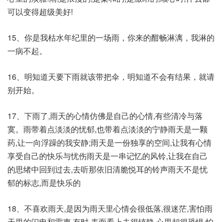
可以变得超级美好!
15、你是我枯水年纪里的一场雨，你来的酣畅淋漓，我淋的
一病不起。
16、明知道天要下雨就该带把伞，明知道不会有结果，就请
别开始。
17、下雨了,雨天的心情仿佛是自己的心情,有些清冷与落
寞。雨带着点淡淡的忧郁,也带着点淡淡的宁静雨天是一颗
药,让一向浮躁的我安静;雨天是一份独享的空间,让我有心情
享受自己的快乐与忧伤雨天是一串记忆的风铃,让我在自己
的思绪中回到过去,去听那依旧清脆悦耳的铃声雨天不是忧
郁的标志,而是快乐的
18、不喜欢雨天,是因为雨天里心情会很低落,很迷茫,害怕雨
天里的闪电和雷声,有时,表面看上去很镇静,心里却很恐惧,怕