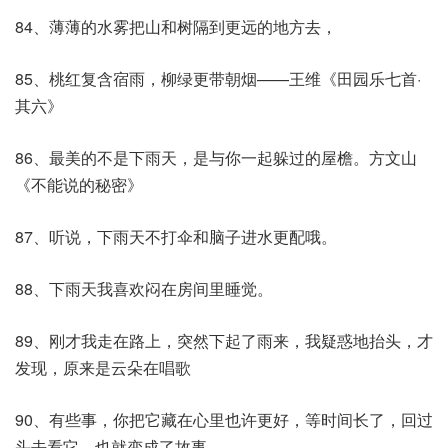
84、薄薄的水雾把山和树隔到更远的地方去，
85、桃红复含宿雨，柳绿更带朝烟——王维《田园乐七首·
其六》
86、最美的不是下雨天，是与你一起躲过的屋檐。方文山
《不能说的秘密》
87、听说，下雨天不打伞和脑子进水更配哦。
88、下雨天我喜欢闷在房间里睡觉。
89、刚才我走在路上，突然下起了雨来，我疑惑地抬头，才
发现，原来是云朵在唱歌
90、有些事，你把它藏在心里也许更好，等时间长了，回过
头去看它，也就变成了故事。