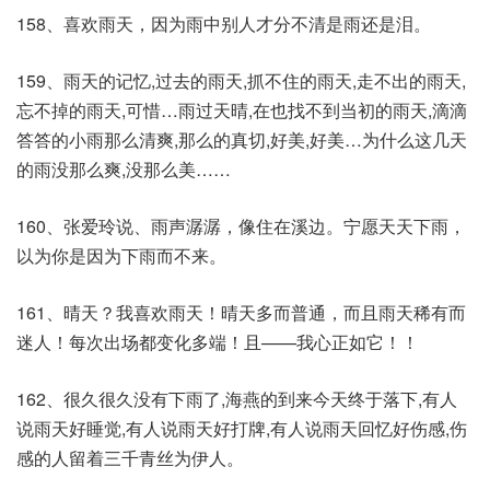
158、喜欢雨天，因为雨中别人才分不清是雨还是泪。
159、雨天的记忆,过去的雨天,抓不住的雨天,走不出的雨天,
忘不掉的雨天,可惜…雨过天晴,在也找不到当初的雨天,滴滴
答答的小雨那么清爽,那么的真切,好美,好美…为什么这几天
的雨没那么爽,没那么美……
160、张爱玲说、雨声潺潺，像住在溪边。宁愿天天下雨，
以为你是因为下雨而不来。
161、晴天？我喜欢雨天！晴天多而普通，而且雨天稀有而
迷人！每次出场都变化多端！且——我心正如它！！
162、很久很久没有下雨了,海燕的到来今天终于落下,有人
说雨天好睡觉,有人说雨天好打牌,有人说雨天回忆好伤感,伤
感的人留着三千青丝为伊人。