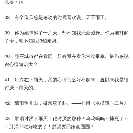
么要下雨。
38、有个傻瓜总是感动的时候喜欢说、天下雨了。
39、你为她撑起了一片天，却不知我无处藏身。你为她打起
了伞，却不知我也怕雨淋。
40、整座城市都在看雨，只有我在看你带没带伞。最伤感说
说心情短语大全
41、每次在下雨天，我的心情怎么好不起来，直以来我是很
讨厌下雨天的。
42、细雨鱼儿出，微风燕子斜。——杜甫《水槛遣心二首》
43、胖涓讨厌下雨天！很讨厌的那种！呜呜呜呜～摔死了～
～胖涓不吃好吃的了！胖涓要回家画圈圈！