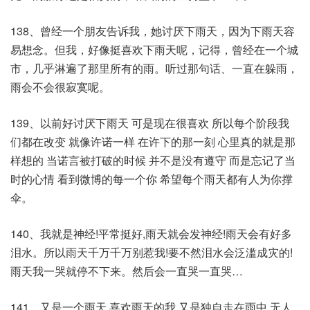
138、曾经一个朋友告诉我，她讨厌下雨天，因为下雨天容
易想念。但我，好像挺喜欢下雨天呢，记得，曾经在一个城
市，几乎淋遍了那里所有的雨。听过那句话、一直在躲雨，
雨会不会很寂寞呢。
139、以前好讨厌下雨天 可是现在很喜欢 所以每个阶段我
们都在改变 就像许诺一样 在许下的那一刻 心里真的就是那
样想的 当诺言被打破的时候 并不是没有遵守 而是忘记了当
时的心情 看到微博的每一个你 希望每个雨天都有人为你撑
伞。
140、我就是神经!平常挺好,雨天就会发神经!雨天会有好多
泪水。所以雨天千万千万别惹我!要不然泪水会泛滥成灾的!
雨天我一哭就停不下来。然后会一直哭一直哭…
141、又是一个雨天,喜欢雨天的我,又是独自走在雨中,无人