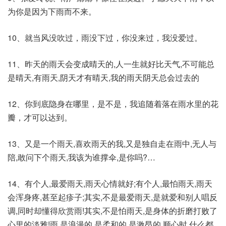
为你是因为下雨而不来。
10、就当风没吹过，雨没下过，你没来过，我没爱过。
11、昨天的雨天会变成晴天的,人一生就好比天气,不可能总
是晴天,有雨天,阴天才有晴天,我的雨天阴天总会过去的
12、你到底隐身在哪里，是不是，我追随着落在雨水里的花
瓣，才可以达到。
13、又是一个雨天,喜欢雨天的我,又是独自走在雨中,无人与
陪,敢问下个雨天,我该为谁撑伞,是你吗?…
14、有个人,最爱雨天,雨天心情就好;有个人,最怕雨天,雨天
会浑身疼,甚至起疹子;其实,不是最爱雨天,是就爱和别人唱反
调,同时却懂得欣赏雨!其实,不是怕雨天,是身体的折磨打败了
心里的淡雅!雨,是浪漫的,是柔和的,是激昂的,顺心时,什么都