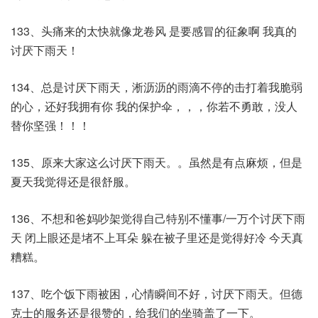
133、头痛来的太快就像龙卷风 是要感冒的征象啊 我真的
讨厌下雨天！
134、总是讨厌下雨天，淅沥沥的雨滴不停的击打着我脆弱
的心，还好我拥有你 我的保护伞，，，你若不勇敢，没人
替你坚强！！！
135、原来大家这么讨厌下雨天。。虽然是有点麻烦，但是
夏天我觉得还是很舒服。
136、不想和爸妈吵架觉得自己特别不懂事/一万个讨厌下雨
天 闭上眼还是堵不上耳朵 躲在被子里还是觉得好冷 今天真
糟糕。
137、吃个饭下雨被困，心情瞬间不好，讨厌下雨天。但德
克士的服务还是很赞的，给我们的坐骑盖了一下。