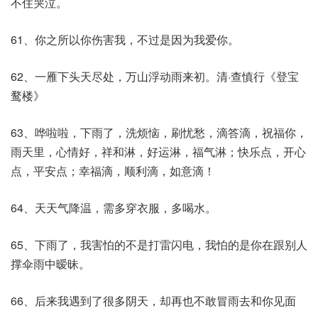
不住哭泣。
61、你之所以你伤害我，不过是因为我爱你。
62、一雁下头天尽处，万山浮动雨来初。清·查慎行《登宝
鹜楼》
63、哗啦啦，下雨了，洗烦恼，刷忧愁，滴答滴，祝福你，
雨天里，心情好，祥和淋，好运淋，福气淋；快乐点，开心
点，平安点；幸福滴，顺利滴，如意滴！
64、天天气降温，需多穿衣服，多喝水。
65、下雨了，我害怕的不是打雷闪电，我怕的是你在跟别人
撑伞雨中暧昧。
66、后来我遇到了很多阴天，却再也不敢冒雨去和你见面