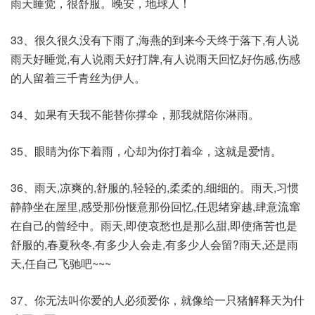
雨天睡觉，很舒服。晚安，地球人！
33、很久很久没有下雨了,海燕的到来今天终于落下,有人说
雨天好睡觉,有人说雨天好打牌,有人说雨天回忆好伤感,伤感
的人留着三千青丝为伊人。
34、如果有天我不能替你撑伞，那我就陪你淋雨。
35、眼睛为你下着雨，心却为你打着伞，这就是爱情。
36、雨天,凉爽的,舒服的,轻轻的,柔柔的,细细的。雨天,习惯
静静坐在屋里,感受那份惬意那份回忆,任思绪穿越,肆意流窜
在自己的曾经中。雨天,即使哀愁也是那么甜,即使痛苦也是
舒服的,春夏秋冬,有多少人会走,有多少人会留?雨天,还是雨
天,任自己飞驰吧~~~
37、你无法叫你爱的人必须爱你，就像给一只猪解释天为什