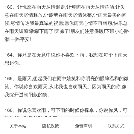
163、让忧愁在雨天尽情溜走,让烦恼在雨天尽情挥洒,让失
意在雨天尽情释放,让疲劳在雨天尽情休整,让雨天最美的问
候,尽情传达我最真诚的祝愿;愿你雨天心情不再幽怨,快乐总
在雨天缠缠绵绵!下雨了!天凉了!朋友们注意保暖!下班小心路
滑!一路平安!
164、你只是在无意中说你不喜欢下雨，我却在每个下雨天
想起你。
165、是雨天,想起我们在雨中嬉笑和你明亮的眼眸温和的微
笑。你说你喜欢雨天,从此我也喜欢雨天。因为雨天的你,像
我绽开过朝阳般的笑。
166、你说你喜欢雨，可下雨的时候你撑伞，你说你风，可
是你却在刮风的时候关窗。
关于本站
隐私政策
免责声明
联系方式
167、天空下雨了，可以打伞；心下雨了，该怎么办呢。