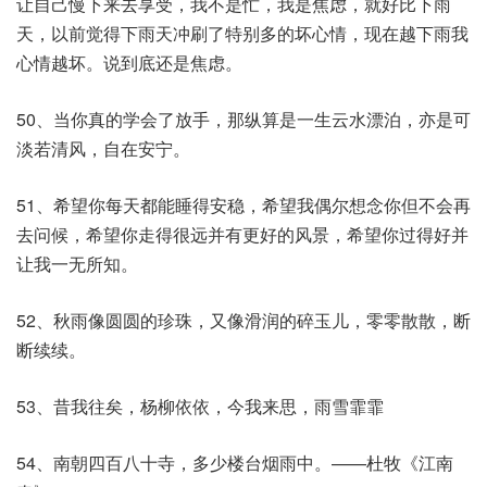
让自己慢下来去享受，我不是忙，我是焦虑，就好比下雨
天，以前觉得下雨天冲刷了特别多的坏心情，现在越下雨我
心情越坏。说到底还是焦虑。
50、当你真的学会了放手，那纵算是一生云水漂泊，亦是可
淡若清风，自在安宁。
51、希望你每天都能睡得安稳，希望我偶尔想念你但不会再
去问候，希望你走得很远并有更好的风景，希望你过得好并
让我一无所知。
52、秋雨像圆圆的珍珠，又像滑润的碎玉儿，零零散散，断
断续续。
53、昔我往矣，杨柳依依，今我来思，雨雪霏霏
54、南朝四百八十寺，多少楼台烟雨中。——杜牧《江南