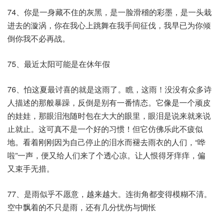
74、你是一身藏不住的灰黑，是一脸滑稽的彩墨，是一头栽
进去的漩涡，你在我心上跳舞在我手间征伐，我早已为你倾
倒你我不必再战。
75、最近太阳可能是在休年假
76、怕这夏最讨喜的就是这雨了。瞧，这雨！没没有众多诗
人描述的那般暴躁，反倒是别有一番情态。它像是一个顽皮
的娃娃，那眼泪泡随时包在大大的眼里，眼泪是说来就来说
止就止。这可真不是一个好的习惯！但它仿佛乐此不疲似
地。看着刚刚因为自己停止的泪水而褪去雨衣的人们，“哗
啦”一声，便又给人们来了个透心凉。让人恨得牙痒痒，偏
又束手无措。
77、是雨似乎不愿意，越来越大。连街角都变得模糊不清。
空中飘着的不只是雨，还有几分忧伤与惆怅