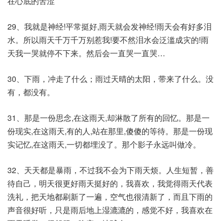
在心底的苦涩
29、我就是神经!平常挺好,雨天就会发神经!雨天会有好多泪
水。所以雨天千万千万别惹我!要不然泪水会泛滥成灾的!雨
天我一哭就停不下来。然后会一直哭一直哭…
30、下雨，冲走了什么；雨过天晴的太阳，带来了什么。没
有，都没有。
31、那是一份思念,在这雨天,却淋散了所有的回忆。那是一
份现实,在这雨天,有的人,站在那里,傻傻的等待。那是一份现
实记忆,在这雨天,一切都埋没了。那个影子永远叫做冷。
32、天天都是暴雨，不过我不会为下雨天烦。人生短暂，善
待自己，明天很更好雨天挺好的，我喜欢，我觉得雨天代表
洗礼，把天地都刷新了一遍，空气也很清新了，而且下雨的
声音很好听，只是雨后地上湿漉漉的，感觉不好，我喜欢在