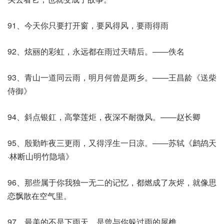
91、今天你只要打开窗，要风得风，要雨得雨
92、炫丽的彩虹，永远都在雨过天晴后。——佚名
93、青山一道同云雨，明月何曾是两乡。——王昌龄《送柴
侍御》
94、斜点银釭，高擎莲炬，夜深不耐微风。——赵长卿
95、殷勤昨夜三更雨，又得浮生一日凉。——苏轼《鹧鸪天
·林断山明竹隐墙》
96、那些属于你我独一无二的记忆，都燃成了灰烬，就像思
恋飘散在空气里。
97、最美的不是下雨天，是曾与你躲过雨的屋檐