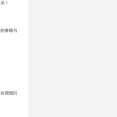
快乐！
往的眷顾与
宝在熠熠闪