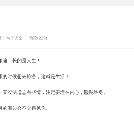
类：
句子大全
阅读(220)
旅途，长的是人生！
累的时候想去旅游，这就是生活！
一直没法遗忘有些情，注定要埋在内心，蹉跎终身。
月的海边会不会遇见你。
。