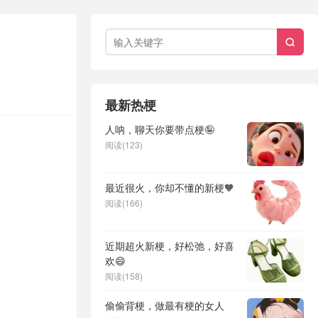

最新热梗
人呐，聊天你要带点梗🤪
阅读(123)
最近很火，你却不懂的新梗🧡
阅读(166)
近期超火新梗，好松弛，好喜
欢😄
阅读(158)
偷偷背梗，做最有梗的女人