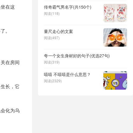
是坐在这
传奇霸气男名字(共150个)
阅读(118)
要了。
量尺走心的文案
阅读(497)
夸一个女生身材好的句子(优选27句)
己关在房间
阅读(319)
嘻嘻 不嘻嘻是什么意思？
阅读(2329)
它生长，它
也会化为乌