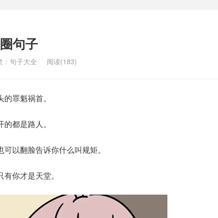
圈句子
类：
句子大全
阅读(183)
头的罪魁祸首。
开的都是路人。
也可以翻脸告诉你什么叫规矩。
只有你才是天堂。