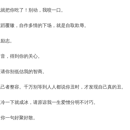
我就把你吃了！别动，我咬一口。
重蹈覆辙，自作多情的下场，就是自取欺辱。
生励志。
声音，得到你的关心。
但请你别低估我的智商。
悦己者整容。千万别等到人人都说你丑时，才发现自己真的丑。
人冷一下就成冰，请原谅我一生爱憎分明不讨巧。
过你一句好聚好散。