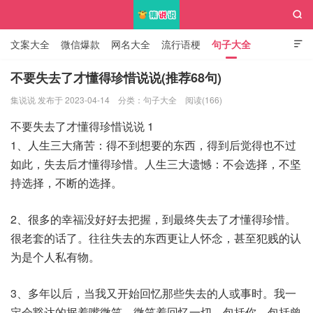

文案大全
微信爆款
网名大全
流行语梗
句子大全

知识大全
不要失去了才懂得珍惜说说(推荐68句)
集说说 发布于 2023-04-14
分类：
句子大全
阅读(166)
集说说
不要失去了才懂得珍惜说说 1
1、人生三大痛苦：得不到想要的东西，得到后觉得也不过
如此，失去后才懂得珍惜。人生三大遗憾：不会选择，不坚
持选择，不断的选择。
2、很多的幸福没好好去把握，到最终失去了才懂得珍惜。
很老套的话了。往往失去的东西更让人怀念，甚至犯贱的认
为是个人私有物。
3、多年以后，当我又开始回忆那些失去的人或事时。我一
定会豁达的抿着嘴微笑。微笑着回忆一切，包括你，包括曾