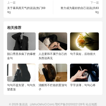
上一篇
下一篇
关于暴风雨天气的说说(热门69
努力成为最好的自己说说(共83
句)
句)
相关推荐
脱口秀里杀疯了的爆梗
人总要和不属于自己的
句子虽短，后劲很大
金句
东西说再见
句句不提失望，句句失
清醒而不烂俗的置顶句
字字凉薄，句句心疼
望透顶
子
© 2026
集说说
(JishuOshuO.Com)
鄂ICP备2020022128号
站点地图