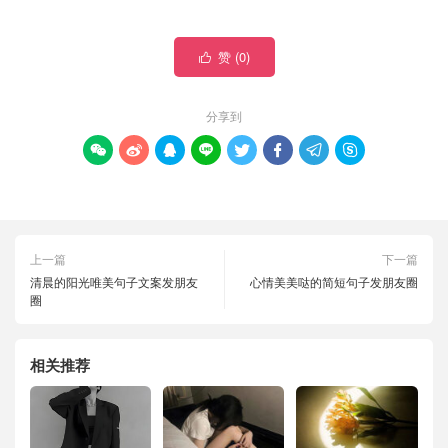
赞 (
0
)

分享到








上一篇
下一篇
清晨的阳光唯美句子文案发朋友
心情美美哒的简短句子发朋友圈
圈
相关推荐