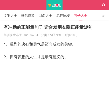

文案大全
微信爆款
网名大全
流行语梗
句子大全

知识大全
有冲劲的正能量句子 适合发朋友圈正能量短句
集说说 发布于 2023-04-04
分类：
句子大全
阅读(188)
集说说
1、强烈的决心和勇气是迈向成功的关键。
2、拥有梦想的人生才是最有意义的。