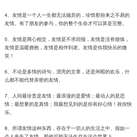
4、友情是一个人一生都无法抛弃的，珍惜那份来之不易的
友情。有了朋友的参与，你的整个生命才可以算是完整。
5、友情是两心相交，友情是不求回报，友情是没有烦恼，
友情是温暖拥抱，友情是相伴到老。友情是你我快乐的微
笑！
6、不论是多情的诗句，漂亮的文章，还是闲暇的欢乐，什
么都不能代替亲密的友情。
7、人间最珍贵是友情；最浪漫的是爱情；最动人的是恋
情；最想要的是真情；我最想见到的是你有好心情！祝你快
乐。
8、所谓友情这种东西，存在于一切人的生活之中。假如一
个人丧失了友情，那他可能无法生存在这个世界上。