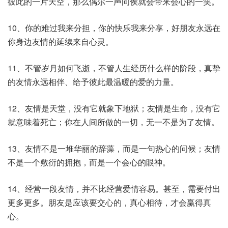
彼此的一片天空，那么偶尔一声问侯就会带来会心的一笑。
10、你的难过我来分担，你的快乐我来分享，好朋友永远在
你身边友情的延续来自心灵。
11、不管岁月如何飞逝，不管人生经历什么样的阶段，真挚
的友情永远相伴、给予彼此最温暖的爱的力量。
12、友情是天堂，没有它就象下地狱；友情是生命，没有它
就意味着死亡；你在人间所做的一切，无一不是为了友情。
13、友情不是一堆华丽的辞藻，而是一句热心的问候；友情
不是一个敷衍的拥抱，而是一个会心的眼神。
14、经营一段友情，并不比经营爱情容易。甚至，需要付出
更多更多。朋友是应该要交心的，真心相待，才会赢得真
心。