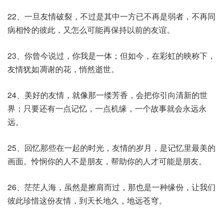
22、一旦友情破裂，不过是其中一方已不再是弱者，不再同
病相怜的彼此，又怎么可能再保持以前的友谊。
23、你曾今说过，你我是一体；但如今，在彩虹的映称下，
友情犹如凋谢的花，悄然逝世。
24、美好的友情，就像那一缕芳香，会把你引向清新的世
界；只要还有一点记忆，一点机缘，一个故事就会永远永
远。
25、回忆那些在一起的时光，友情的岁月，是记忆里最美的
画面。怜悯你的人不是朋友，帮助你的人才可能是朋友。
26、茫茫人海，虽然是擦肩而过，那也是一种缘份，让我们
彼此珍惜这份友情，到天长地久，地远苍穹。