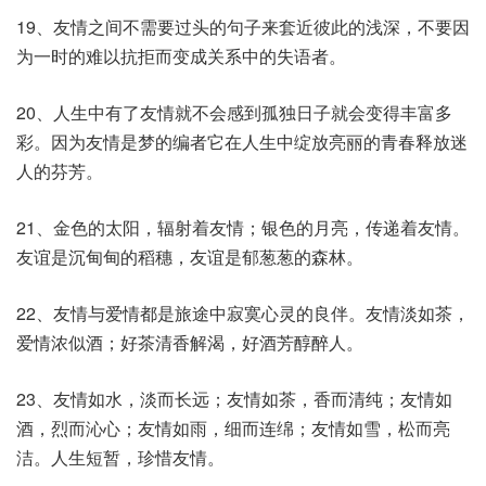
19、友情之间不需要过头的句子来套近彼此的浅深，不要因
为一时的难以抗拒而变成关系中的失语者。
20、人生中有了友情就不会感到孤独日子就会变得丰富多
彩。因为友情是梦的编者它在人生中绽放亮丽的青春释放迷
人的芬芳。
21、金色的太阳，辐射着友情；银色的月亮，传递着友情。
友谊是沉甸甸的稻穗，友谊是郁葱葱的森林。
22、友情与爱情都是旅途中寂寞心灵的良伴。友情淡如茶，
爱情浓似酒；好茶清香解渴，好酒芳醇醉人。
23、友情如水，淡而长远；友情如茶，香而清纯；友情如
酒，烈而沁心；友情如雨，细而连绵；友情如雪，松而亮
洁。人生短暂，珍惜友情。