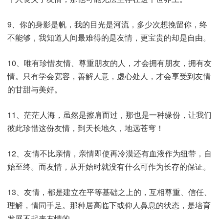
9、你的身影是帆，我的目光是河流，多少次想挽留你，终
不能够，我知道人间最难得的是友情，更宝贵的却是自由。
10、唯有珍惜友情、尊重朋友的人，才会拥有朋友，拥有友
情。只有学会宽容，善解人意，虚心处人，才会享受到友情
的甘甜与美好。
11、茫茫人海，虽然是擦肩而过，那也是一种缘份，让我们
彼此珍惜这份友情，到天长地久，地远苍穹！
12、友情不比亲情，亲情即使再冷漠还有血液作为纽带，自
始至终。而友情，从开始时就没有什么可作为长存的保证。
13、友情，都是建立在平等基础之上的，互相尊重、信任、
理解，情同手足。那种居高临下或仰人鼻息的状态，是培育
发展不起来友情的。