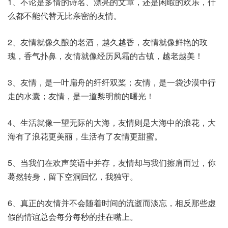
1、不论是多情的诗名、漂亮的文章，还是闲暇的欢乐，什
么都不能代替无比亲密的友情。
2、友情就像久酿的老酒，越久越香，友情就像鲜艳的玫
瑰，香气扑鼻，友情就像经历风霜的古镇，越老越美！
3、友情，是一叶扁舟的纤纤双桨；友情，是一袋沙漠中行
走的水囊；友情，是一道黎明前的曙光！
4、生活就像一望无际的大海，友情则是大海中的浪花，大
海有了浪花更美丽，生活有了友情更甜蜜。
5、当我们在欢声笑语中并存，友情却与我们擦肩而过，你
蓦然转身，留下空洞回忆，我独守。
6、真正的友情并不会随着时间的流逝而淡忘，相反那些虚
假的情谊总会每分每秒的挂在嘴上。