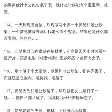
的哭声估计老公也失眠了吧。我什么时候能有个宝宝啊。难
受。​
114、一天到晚没自信，昨晚做两个梦一个梦见和老公吵
架；一个梦见准备去酒店找老公看个究竟。结果还是什么都
没看到。急急急……​
115、会梦见自己睁眼躺在棺材里，究竟是因为小时候看的
僵尸片，还是电影《相爱相亲》里的场景？兼而有之吧。​
116、刚才做了个大噩梦，梦见和老公吵架，把狗弄丢了，
而且还是在国内。急得我，急醒了
117、梦见因为和老公吵架了，然后就把女儿暴打了一
顿……把自己都吓醒了。我觉得我开始变得病态了。
118、梦见姥姥的去世。棺材。哭到揪心地醒来。​