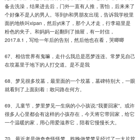
备去洗澡，结果进去后，门外一直有人推，害怕，后来来了
个好像不是人的男人。等到jh和男朋友出现，告诉我学校里
面的地铁叫xipan，然后yt来了，那个人才走，行李箱里是
粉色的夹子。和妈妈一起翻到了抽屉，有一封信，
2017.8.1，写给一年后的告别，然后他也在看，哭唧唧
67、相信世界有鬼嘛，走什么我总是恶梦连连。常梦见自己
在坟墓里于地下的人打交道。是不是我
68、梦见很多坟墓，最里面的一个坟墓，墓碑特别大，一眼
就看到了上面刻着：敢问路在何方。
69、儿童节，梦里梦见一生病的小小孩说:“我要回家”。或许
很多人心里都会有这样的小孩存在，今天将它带回家，给它
一个温暖的家，用心用爱滋养它，陪着它慢慢长大。​
70、最近老是做奇奇怪怪梦，昨晚做梦梦见经过了一大片坟