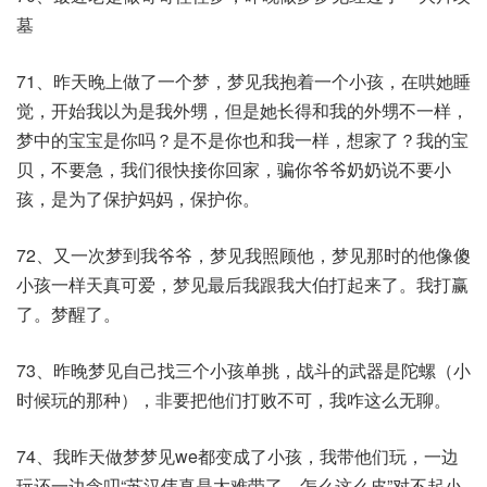
墓
71、昨天晚上做了一个梦，梦见我抱着一个小孩，在哄她睡
觉，开始我以为是我外甥，但是她长得和我的外甥不一样，
梦中的宝宝是你吗？是不是你也和我一样，想家了？我的宝
贝，不要急，我们很快接你回家，骗你爷爷奶奶说不要小
孩，是为了保护妈妈，保护你。​
72、又一次梦到我爷爷，梦见我照顾他，梦见那时的他像傻
小孩一样天真可爱，梦见最后我跟我大伯打起来了。我打赢
了。梦醒了。
73、昨晚梦见自己找三个小孩单挑，战斗的武器是陀螺（小
时候玩的那种），非要把他们打败不可，我咋这么无聊。​
74、我昨天做梦梦见we都变成了小孩，我带他们玩，一边
玩还一边念叨“苏汉伟真是太难带了，怎么这么皮”对不起小