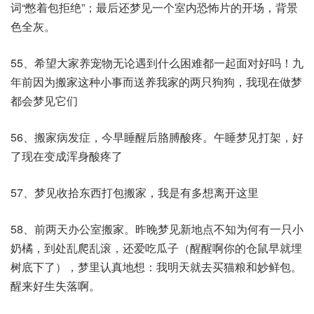
词“憋着包拒绝”；最后还梦见一个室内恐怖片的开场，背景
色全灰。​
55、希望大家养宠物无论遇到什么困难都一起面对好吗！九
年前因为搬家这种小事而送养我家的两只狗狗，我现在做梦
都会梦见它们
56、搬家病发症，今早睡醒后胳膊酸疼。午睡梦见打架，好
了现在变成浑身酸疼了
57、梦见收拾东西打包搬家，我是有多想离开这里​
58、前两天办公室搬家。昨晚梦见新地点不知为何有一只小
奶橘，到处乱爬乱滚，还爱吃瓜子（醒醒啊你的仓鼠早就埋
树底下了），梦里认真地想：我明天就去买猫粮和妙鲜包。
醒来好生失落啊。​