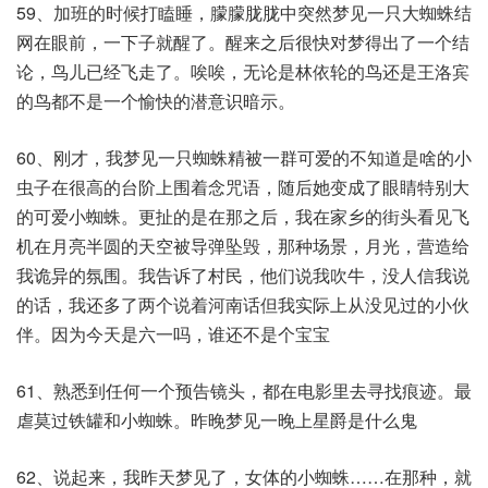
59、加班的时候打瞌睡，朦朦胧胧中突然梦见一只大蜘蛛结
网在眼前，一下子就醒了。醒来之后很快对梦得出了一个结
论，鸟儿已经飞走了。唉唉，无论是林依轮的鸟还是王洛宾
的鸟都不是一个愉快的潜意识暗示。​
60、刚才，我梦见一只蜘蛛精被一群可爱的不知道是啥的小
虫子在很高的台阶上围着念咒语，随后她变成了眼睛特别大
的可爱小蜘蛛。更扯的是在那之后，我在家乡的街头看见飞
机在月亮半圆的天空被导弹坠毁，那种场景，月光，营造给
我诡异的氛围。我告诉了村民，他们说我吹牛，没人信我说
的话，我还多了两个说着河南话但我实际上从没见过的小伙
伴。因为今天是六一吗，谁还不是个宝宝
61、熟悉到任何一个预告镜头，都在电影里去寻找痕迹。最
虐莫过铁罐和小蜘蛛。昨晚梦见一晚上星爵是什么鬼
62、说起来，我昨天梦见了，女体的小蜘蛛……在那种，就