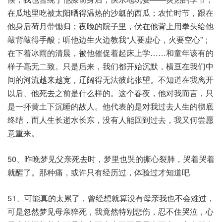
在瓜地里吃被太阳晒得温热的沙瓤的西瓜；农忙时节，跟在
他身后荷月带锄归；夜晚的院子里，伏在他背上用拳头给他
敲背敲得手酸；听他边生火边教我“人要虚心，火要空心”；
在下着冰雨的清晨，被他催促着起床上学……和童年该有的
样子毫无二致。只是后来，我们都开始沉默，横亘在我们中
间的河流越来越宽，辽阔得无法彼此张望。不知道在我离开
以后、他死去之前是什么样的。这个春夜，他对我而言，只
是一抔黄土下沉睡的故人。他代表的是对我过去人生的彻底
终结，而人生长逝水长东，没有人能回到过去，我又何尝愿
意重来。
50、昨晚梦见父亲死去时，梦里也哭的撕心裂肺，哭着哭着
就醒了。那种痛，或许只有经历过，体验过才知道吧​
51、可能真的太累了，曾经想就算没有母亲我也不会难过，
可是忽然梦见母亲猝死，我竟然特别悲伤，忍不住哭泣，心