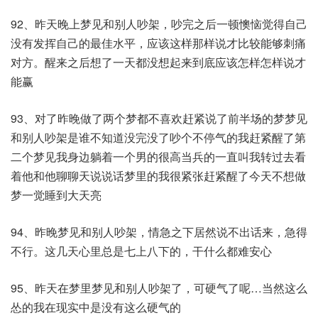
92、昨天晚上梦见和别人吵架，吵完之后一顿懊恼觉得自己
没有发挥自己的最佳水平，应该这样那样说才比较能够刺痛
对方。醒来之后想了一天都没想起来到底应该怎样怎样说才
能赢
93、对了昨晚做了两个梦都不喜欢赶紧说了前半场的梦梦见
和别人吵架是谁不知道没完没了吵个不停气的我赶紧醒了第
二个梦见我身边躺着一个男的很高当兵的一直叫我转过去看
着他和他聊聊天说说话梦里的我很紧张赶紧醒了今天不想做
梦一觉睡到大天亮
94、昨晚梦见和别人吵架，情急之下居然说不出话来，急得
不行。这几天心里总是七上八下的，干什么都难安心
95、昨天在梦里梦见和别人吵架了，可硬气了呢…当然这么
怂的我在现实中是没有这么硬气的