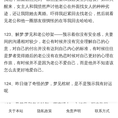
醒来，女主人和我愤然声讨他老公在外面找女人的种种劣
迹，还让我陪她去离婚。吓得我赶紧回去找老公，然后就看
见老公和他一圈朋友很惆怅的在等我回去哈哈哈。
123、解梦:梦见和老公吵架——预示着你没有安全感，夫妻
间的沟通相对较少，老公有时候并没有完全理解自己的心
意，对自己的付出并没有达到自己内心的标准，有时候往往
是梦者觉得婚后的老公没有在热恋时候对自己更好的心理在
作祟，有时候并不是因为老公不爱自己，而是他并不知道该
怎么去更好地爱自己。​
124、昨日做了奇怪的梦，梦见棺材，是不是预示我有好运
呢
125、又梦见和老公吵架，嘶声竭力，心好痛。醒来胸闷​。
关于本站
隐私政策
免责声明
联系方式
126、多久没有做噩梦了，梦见被困在密闭的棺材里，打开