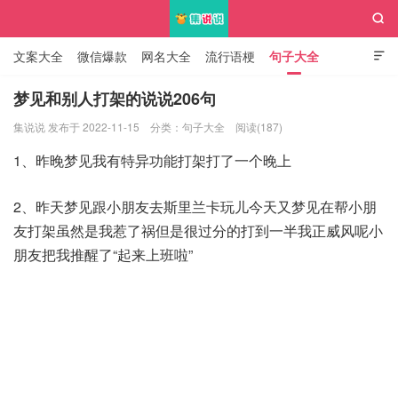

文案大全
微信爆款
网名大全
流行语梗
句子大全

知识大全
梦见和别人打架的说说206句
集说说 发布于 2022-11-15
分类：
句子大全
阅读(187)
集说说
1、昨晚梦见我有特异功能打架打了一个晚上
2、昨天梦见跟小朋友去斯里兰卡玩儿今天又梦见在帮小朋
友打架虽然是我惹了祸但是很过分的打到一半我正威风呢小
朋友把我推醒了“起来上班啦”​