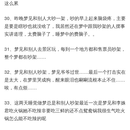
这么累
30、昨晚梦见和别人大吵一架，吵的早上起来脑袋疼，主要
是要是瞎吵也就没啥了，我居然还在梦中跟我吵架的人摆事
实讲道理，太费脑子了，睡梦中的费脑子。。​
31、梦见和别人去景区玩，每到一个地方都和售票员吵架，
整个梦都在吵架……​
32、梦见和别人吵架，梦见爷爷过世……最后一个打击实在
是太大，在梦里哭成狗，醒来眼泪也唰唰流根本止不住……
唉，有点烦……​
33、这两天睡觉做梦总是和别人吵架最近一次是梦见和李姝
君吃火锅她不吃辣非要吃三鲜的还不点鸳鸯锅我很生气吃火
锅怎么能不吃辣的呢​