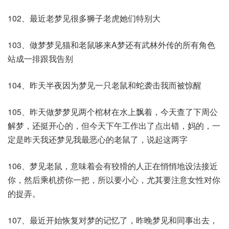
102、最近老梦见很多狮子老虎她们特别大​
103、做梦梦见猫和老鼠哆来A梦还有武林外传的所有角色
站成一排跟我告别
104、昨天半夜因为梦见一只老鼠和蛇袭击我而被惊醒
105、昨天做梦梦见两个棺材在水上飘着，今天查了下周公
解梦，还挺开心的，但今天下午工作出了点出错，妈的，一
定是昨天我还梦见我最恶心的老鼠了，说起这两字
106、梦见老鼠，意味着会有狡猾的人正在悄悄地设法接近
你，然后乘机捞你一把，所以要小心，尤其要注意女性对你
的捉弄。
107、最近开始恢复对梦的记忆了，昨晚梦见和同事出去，