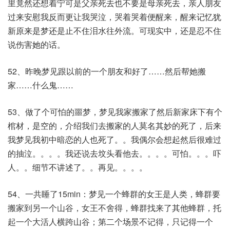
里竟然还想着宁可是父亲死去也不要是母亲死去，亲人朋友
过来安慰我反而更让我哭泣，哭着哭着便醒来，醒来记忆犹
新原来是梦还是止不住泪水往外流。可现实中，还是忍不住
说伤害她的话。​
52、昨晚梦见跟以前的一个朋友和好了……然后帮她搬
家……什么鬼……
53、做了个可怕的噩梦，梦见我家搬家了然后新家床下有个
棺材，是空的，介绍我们去搬家的人莫名其妙的死了，后来
我梦见我初中暗恋的人也死了。。我偶尔会想起然后很难过
的抽泣。。。。我还说去坟头看他去。。。。可怕。。。吓
人。。细节不讲述了。。再见。。。。
54、一共睡了15min：梦见一个蜂群的女王是人类，蜂群要
搬家到另一个山谷，女王不舍得，蜂群找来了其他蜂群，托
起一个大活人横跨山谷；第二个场景不记得，只记得一个