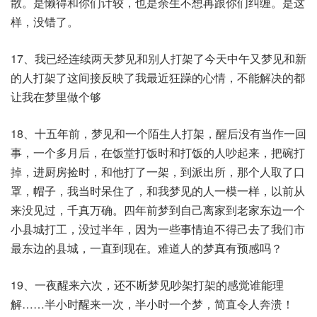
散。是懒得和你们计较，也是余生不想再跟你们纠缠。是这
样，没错了。
17、我已经连续两天梦见和别人打架了今天中午又梦见和新
的人打架了这间接反映了我最近狂躁的心情，不能解决的都
让我在梦里做个够​
18、十五年前，梦见和一个陌生人打架，醒后没有当作一回
事，一个多月后，在饭堂打饭时和打饭的人吵起来，把碗打
掉，进厨房捡时，和他打了一架，到派出所，那个人取了口
罩，帽子，我当时呆住了，和我梦见的人一模一样，以前从
来没见过，千真万确。四年前梦到自己离家到老家东边一个
小县城打工，没过半年，因为一些事情迫不得己去了我们市
最东边的县城，一直到现在。难道人的梦真有预感吗？
19、一夜醒来六次，还不断梦见吵架打架的感觉谁能理
解……半小时醒来一次，半小时一个梦，简直令人奔溃！​