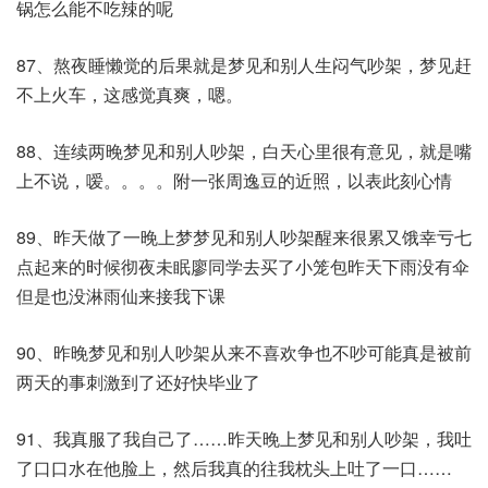
锅怎么能不吃辣的呢​
87、熬夜睡懒觉的后果就是梦见和别人生闷气吵架，梦见赶
不上火车，这感觉真爽，嗯。
88、连续两晚梦见和别人吵架，白天心里很有意见，就是嘴
上不说，嗳。。。。附一张周逸豆的近照，以表此刻心情​
89、昨天做了一晚上梦梦见和别人吵架醒来很累又饿幸亏七
点起来的时候彻夜未眠廖同学去买了小笼包昨天下雨没有伞
但是也没淋雨仙来接我下课
90、昨晚梦见和别人吵架从来不喜欢争也不吵可能真是被前
两天的事刺激到了还好快毕业了​
91、我真服了我自己了……昨天晚上梦见和别人吵架，我吐
了口口水在他脸上，然后我真的往我枕头上吐了一口……