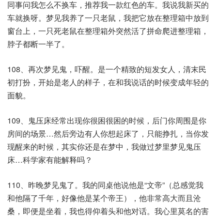
同事问我怎么不换车，推荐我一款红色的车。我说我新买的
车就换呀。梦见我养了一只老鼠，我把它放在整理箱中放到
窗台上，一只死老鼠在整理箱外突然活了拼命爬进整理箱，
脖子都断一半了。
108、再次梦见鬼，吓醒。是一个精致的短发女人，清末民
初打扮，开始是老人的样子，在和我说话的时候变成年轻的
面貌。​
109、鬼压床经常出现你很困很困的时候，后门你周围是你
房间的场景…然后旁边有人你想起床了，只能挣扎，当你发
现醒来的时候，其实你还是在梦中，我做过梦里梦见鬼压
床…科学家有能解释吗？
110、昨晚梦见鬼了。我的同桌他说他是“文帝”（总感觉我
和他隔了千年，好像他是某个帝王），他非常高大而且沧
桑，即便是坐着，我也得仰着头和他对话。我心里莫名的害