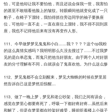
怕，可是他却让我不要怕他，而且还说会保我一世，我害怕
的甚至不敢细看他脸上的皱纹。转眼瞬间他就变化成了一只
豹子，在椅子下溜转，我怕得抓住旁边同学的袖子要换座
位，可他却一直不走，一直在座位上溜转，我不得不回到原
座，我也不记得他后来有没有再变作人形。
111、今早做梦梦见鬼鬼和小白……我？？？？这个cp我粉
的这么真情实感吗？我明明那么久没去搜过了……不过我梦
见的是白单恋鬼，而鬼只把他当好朋友。由于两个人对好朋
友的分寸理解有不同，白就误会了鬼喜欢他。为什么这么惨
112、梦见鬼都不会立刻醒来，梦见大蜘蛛的时候在梦里居
然告诉自己这是梦然后惊醒…
113、做了一晚上梦，梦见和老公吵架，我们之间有误会，
感觉在梦里心都要疼死了，呼吸一下都好疼好疼…虽然后来
和解了，但是在梦里都在吵架好难受，睡前听着楼上小孩子