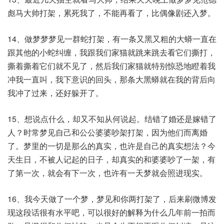
彪马大帅打架，累死我了，不能再看了，比偶像剧还入梦。​
14、做梦梦梦见一群蛇打架，有一条又黑又粗的大蟒一直在
跟其他的小蛇纠缠，我跟我们家猫就跳来跳去看它们撕打，
撕着撕着它们就不见了，然后我们家猫就特别惊恐地瞪着我
冲我一直叫，我下意识的回头，那条大黑蟒就在我的背后向
我冲了过来，还好躲开了。​
15、想说点什么，却又不知从何说起。结错了婚还是嫁错了
人？时常梦见自己和公公婆婆吵架打架，因为他们而离婚
了。梦里的一切是那么的真实，也许是自己的真实想法？今
天生日，不被人记起的日子，却真实的和婆婆吵了一架，有
了第一次，就会有下一次，也许有一天梦就会照进现实。​
16、我今天做了一个梦，梦见和你两打架了，后来刷微博发
现这段话很有水平吧，可以很好的解释为什么几年前一拍而