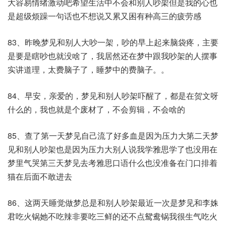
大容易情绪激动吧希望生活中不会和别人吵架但是我的心也
是超级烦躁一句话也不想说又累又困有种高三的疲劳感
83、昨晚梦见和别人大吵一架，吵的早上起来脑袋疼，主要
是要是瞎吵也就没啥了，我居然还在梦中跟我吵架的人摆事
实讲道理，太费脑子了，睡梦中的费脑子。。​
84、早安，亲爱的，梦见和别人吵架吓醒了，都是在贺文呀
什么的，我也就是个废材了，不会剪辑，不会啥的
85、查了第一天梦见自己流了好多血是因为压力大第二天梦
见和别人吵架也是因为压力大别人说我学雅思学了也没用在
梦里气哭第三天梦见去考雅思口语什么也没准备在门口排着
猫在后面不敢进去
86、这两天睡觉做梦总是和别人吵架最近一次是梦见和李姝
君吃火锅她不吃辣非要吃三鲜的还不点鸳鸯锅我很生气吃火