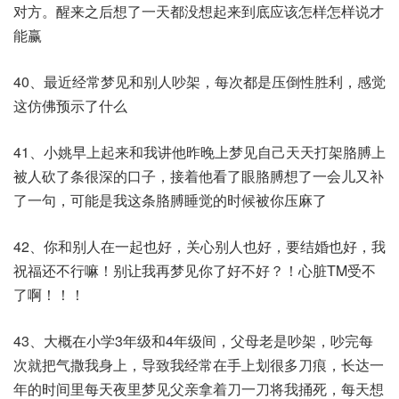
对方。醒来之后想了一天都没想起来到底应该怎样怎样说才
能赢
40、最近经常梦见和别人吵架，每次都是压倒性胜利，感觉
这仿佛预示了什么​
41、小姚早上起来和我讲他昨晚上梦见自己天天打架胳膊上
被人砍了条很深的口子，接着他看了眼胳膊想了一会儿又补
了一句，可能是我这条胳膊睡觉的时候被你压麻了
42、你和别人在一起也好，关心别人也好，要结婚也好，我
祝福还不行嘛！别让我再梦见你了好不好？！心脏TM受不
了啊！！！​
43、大概在小学3年级和4年级间，父母老是吵架，吵完每
次就把气撒我身上，导致我经常在手上划很多刀痕，长达一
年的时间里每天夜里梦见父亲拿着刀一刀将我捅死，每天想