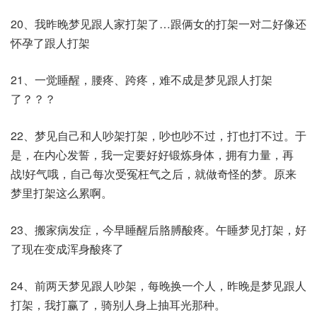
20、我昨晚梦见跟人家打架了…跟俩女的打架一对二好像还
怀孕了跟人打架
21、一觉睡醒，腰疼、跨疼，难不成是梦见跟人打架
了？？？
22、梦见自己和人吵架打架，吵也吵不过，打也打不过。于
是，在内心发誓，我一定要好好锻炼身体，拥有力量，再
战!好气哦，自己每次受冤枉气之后，就做奇怪的梦。原来
梦里打架这么累啊。​
23、搬家病发症，今早睡醒后胳膊酸疼。午睡梦见打架，好
了现在变成浑身酸疼了
24、前两天梦见跟人吵架，每晚换一个人，昨晚是梦见跟人
打架，我打赢了，骑别人身上抽耳光那种。