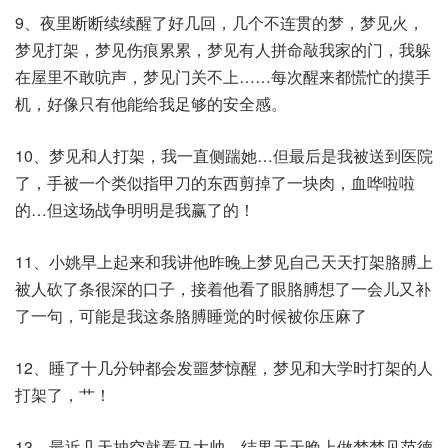
9、夜里断断续续醒了好几回，几个不连贯的梦，梦见火，
梦见打架，梦见伤痕累累，梦见有人拼命敲我家的门，我躲
在屋里不敢吭声，梦见门关不上……每次醒来都慌忙的摸手
机，好像只有他能给我足够的安全感。​
10、梦见和人打架，我一直侧踹她…但最后是我被送到医院
了，手被一个类似指甲刀的东西剪掉了一块肉，血哗啦啦
的…但这场战争明明是我赢了的！​
11、小姚早上起来和我讲他昨晚上梦见自己天天打架胳膊上
被人砍了条很深的口子，接着他看了眼胳膊想了一会儿又补
了一句，可能是我这条胳膊睡觉的时候被你压麻了
12、睡了十几分钟都会发噩梦惊醒，梦见和大学时打架的人
打架了，艹！
13、最近几天抽空就看马大帅，结果天天晚上做梦梦见范德