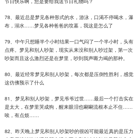
节日快乐啊，您是要给我送节日礼物吗？​
78、最近总是梦见各种形式的水，游泳，口渴不停喝水，瀑
布，溺水……梦见各种爸爸的坟墓，我这是怎么了
79、中午只想睡半个小时结果一口气闷了一个半小时，头有
点疼。梦见和别人吵架，现实从来没和别人吵过架，第一次
吵架而且这么激烈还是在梦里，吵到我声嘶力竭的那种。
80、最近经常梦见和别人吵架，每次都是压倒性胜利，感觉
这仿佛预示了什么​
81、梦见和别人吵架，梦见爷爷过世……最后一个打击实在
是太大，在梦里哭成狗，醒来眼泪也唰唰流根本止不住……
唉，有点烦……​
82、昨天晚上梦见和别人吵架吵的很凶可能最近真的是压力