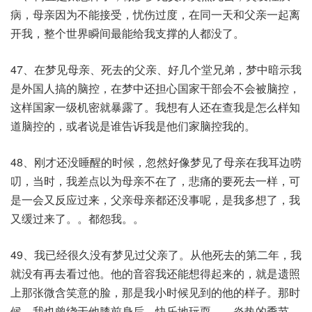
病，母亲因为不能接受，忧伤过度，在同一天和父亲一起离
开我，整个世界瞬间最能给我支撑的人都没了。​
47、在梦见母亲、死去的父亲、好几个堂兄弟，梦中暗示我
是外国人搞的脑控，在梦中还担心国家干部会不会被脑控，
这样国家一级机密就暴露了。我想有人还在查我是怎么样知
道脑控的，或者说是谁告诉我是他们家脑控我的。
48、刚才还没睡醒的时候，忽然好像梦见了母亲在我耳边唠
叨，当时，我差点以为母亲不在了，悲痛的要死去一样，可
是一会又反应过来，父亲母亲都还没事呢，是我多想了，我
又缓过来了。。都怨我。。
49、我已经很久没有梦见过父亲了。从他死去的第二年，我
就没有再去看过他。他的音容我还能想得起来的，就是遗照
上那张微含笑意的脸，那是我小时候见到的他的样子。那时
候，我也曾绕于他膝前身后，快乐地玩耍——炎热的季节，