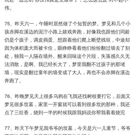
伟。
75、昨天六一，午睡时居然做了个短暂的梦。梦见和几个小
孩赤脚在溪边的泥泞小路上嬉戏奔跑，好像我也跟他们同龄
仍是个孩子，调皮捣蛋、想跟着他们爬上断壁残垣，中途却
因为体积庞大而被卡住，眼睁睁看着他们纷纷翻过墙去了别
处，独我一人隔在墙外。醒来回味这个片段，失落感久久无
法消散，是啊、我已经长大了，梦里我翻不过孩子的那堵
墙，现实是翻过童年的墙变成了大人，再也不会赤脚在溪边
奔跑了。
76、昨晚梦见天上很多乌鸦在飞我还找树枝要打它，后面又
梦见很多坟墓，家里一开窗就可以看到很多坟的那种，我还
点了三炷香，烧到一半的时候我跟我妈说你帮我看着烧完​
77、昨天下午梦见我爷爷的坟墓，今天是六一儿童节，爷爷