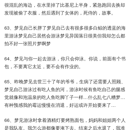
很混乱的海边，在水里掉了比基尼上半身，紧急跑回去换却
发现被偷了衣服，然后遇到了女体的，死侍的，故事。​
63、梦见自己长胖了梦见自己去有很多很多白鲸的透蓝的海
里游泳梦见自己居然会游泳梦见异国落日很美但我却怎么都
拍不好一张照片梦啊梦​
64、梦见与你一起去游泳，你只会仰泳。你说，前面有个书
包，不要离它太近，要不会有作业的。​
65、昨晚梦见去世三十了年的爷爷，生病了还需要人照顾、
梦见自己游泳过有吃人鱼的河，游泳时候有鱼吃自己的腿感
觉就像和泡温泉的吃人鱼吃脚丫子一样…什么乱七八糟梦…
有种预感我的霉运慢慢在消退，好运或许开始要来了…​
66、梦见游泳时拿着酒精灯要烤熟面包，妈妈和姐姐两个人
是我队友。我怎么游都像要淹下去。结束之后水退了，我准