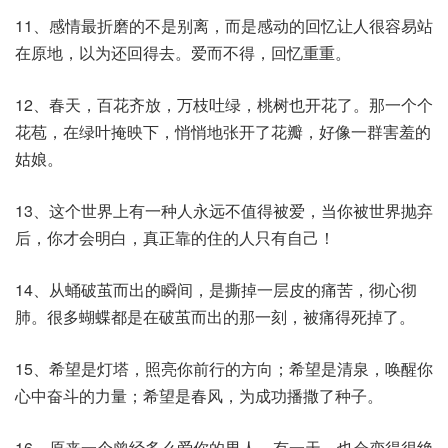
11、感情最折磨的不是别离，而是感动的回忆让人很容易站
在原地，以为还回得去。爱而不得，回忆重重。
12、春天，百花齐放，万枝吐绿，桃树也开花了。那一个个
花苞，在绿叶掩映下，悄悄地张开了花瓣，好像一群害羞的
姑娘。
13、这个世界上有一种人永远不值得被爱，当你被世界抛弃
后，你才会明白，真正靠的住的人只有自己！
14、从蛹破茧而出的瞬间，是撕掉一层皮的痛苦，彻心彻
肺。很多蝴蝶都是在破茧而出的那一刻，被痛得死掉了。
15、希望是灯塔，照亮你前行的方向；希望是清泉，唤醒你
心中奋斗的力量；希望是春风，为成功播撒了种子。
16、原来一个曾经多么爱你的男人，有一天，也会变得很绝