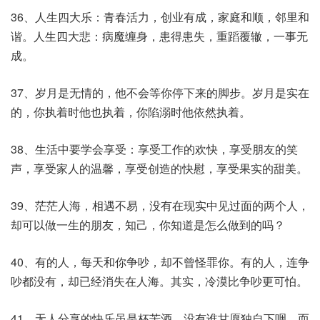
36、人生四大乐：青春活力，创业有成，家庭和顺，邻里和
谐。人生四大悲：病魔缠身，患得患失，重蹈覆辙，一事无
成。
37、岁月是无情的，他不会等你停下来的脚步。岁月是实在
的，你执着时他也执着，你陷溺时他依然执着。
38、生活中要学会享受：享受工作的欢快，享受朋友的笑
声，享受家人的温馨，享受创造的快慰，享受果实的甜美。
39、茫茫人海，相遇不易，没有在现实中见过面的两个人，
却可以做一生的朋友，知己，你知道是怎么做到的吗？
40、有的人，每天和你争吵，却不曾怪罪你。有的人，连争
吵都没有，却已经消失在人海。其实，冷漠比争吵更可怕。
41、无人分享的快乐虽是杯苦酒，没有谁甘愿独自下咽。而