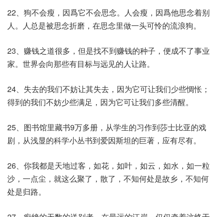
22、狗不会瘦，因爲它不会思念。人会瘦，因爲他思念着别
人。人总是被思念折磨，在思念里做一头可怜的流浪狗。
23、赚钱之道很多，但是找不到赚钱的种子，便成不了事业
家。世界会向那些有目标与远见的人让路。
24、失去的我们不妨让其失去，因为它可让我们少些惆怅；
得到的我们不妨少些满足，因为它可让我们多些清醒。
25、图书馆里藏书9万多册，从学生的习作到莎士比亚的戏
剧，从浅显的科学小丛书到爱因斯坦的巨著，应有尽有。
26、你我都是天地过客，如花，如叶，如云，如水，如一粒
沙，一点尘，就这么聚了，散了，不知何处是故乡，不知何
处是归路。
27、痴绝的无数的送别者，在最远的江岸，仅仅牵着这终于