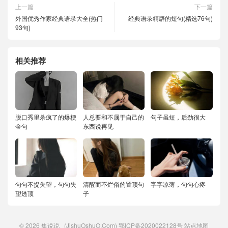
上一篇
下一篇
外国优秀作家经典语录大全(热门
经典语录精辟的短句(精选76句)
93句)
相关推荐
脱口秀里杀疯了的爆梗
人总要和不属于自己的
句子虽短，后劲很大
金句
东西说再见
句句不提失望，句句失
清醒而不烂俗的置顶句
字字凉薄，句句心疼
望透顶
子
© 2026
集说说
(JishuOshuO.Com)
鄂ICP备2020022128号
站点地图