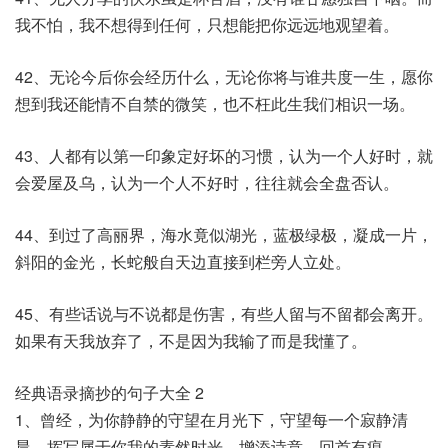
我不怕，我不想得到任何，只想能把你远远地观望着。
42、无论今后你会经历什么，无论你将与谁共度一生，愿你
想到我还能情不自禁的微笑，也不枉此生我们相识一场。
43、人都有以第一印象定好坏的习惯，认为一个人好时，就
会爱屋及乌，认为一个人不好时，往往就会全盘否认。
44、到过了高丽界，海水竟似湖光，蓝极绿极，凝成一片，
斜阳的金光，长蛇般自天边直接到栏旁人立处。
45、有些话说与不说都是伤害，有些人留与不留都会离开。
如果有天我放弃了，不是因为我输了而是我懂了。
经典语录摘抄的句子大全 2
1、曾经，为你静静的守望在月光下，守望每一个寂静清
晨，挥写属于你我的素然时光，增添诗意，回首有痕。