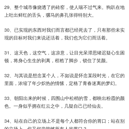
29、整个城市像烧透了的砖窑，使人喘不过气来。狗趴在地
上吐出鲜红的舌头，骡马的鼻孔张得特别大。
30、已实现的东西对我们而言都已经死去了，只有那些未实
现的目标对我们来说还活着，我们也为它们而活着。
31、这天色，这空气，这凉意，让目光呆滞思绪迟疑心生困
顿，将身心生生的剥离，桎梏了脚步，锁住了笑颜。
32、与其说是想念某个人，不如说是怀念某段时光，在它的
里面，浓缩了年少炽热的情愫，定格了青春迷离的梦幻。
33、朝阳出来的时候，四围山中松梢的雪，都映出粉霞的颜
色。一身似乎拥在红云之中，几疑自己已经仙去。
34、站在自己的立场上不是每个人都符合你的胃口；站在别
的立场上，你又何尝能够所有人的胃口？