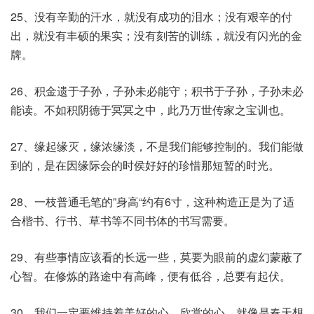
25、没有辛勤的汗水，就没有成功的泪水；没有艰辛的付
出，就没有丰硕的果实；没有刻苦的训练，就没有闪光的金
牌。
26、积金遗于子孙，子孙未必能守；积书于子孙，子孙未必
能读。不如积阴德于冥冥之中，此乃万世传家之宝训也。
27、缘起缘灭，缘浓缘淡，不是我们能够控制的。我们能做
到的，是在因缘际会的时侯好好的珍惜那短暂的时光。
28、一枝普通毛笔的”身高“约有6寸，这种构造正是为了适
合楷书、行书、草书等不同书体的书写需要。
29、有些事情应该看的长远一些，莫要为眼前的虚幻蒙蔽了
心智。在修炼的路途中有高峰，便有低谷，总要有起伏。
30、我们一定要维持着美好的心，欣赏的心，就像是春天想