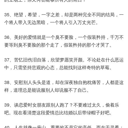
35、绝望，希望，一字之差，却是两种完全不同的结局，一
个将人带入无边黑暗，一个将人引入万丈光芒。
36、美好的爱情就是一个臭不要脸，一个假装矜持，千万不
要等到臭不要脸的那个走了，假装矜持的那个才哭了。
37、苦忆旧伤泪自落，欣望梦愿笑开颜。不论处在什么恶运
中，只需坚持悲观的心态，总能找到这样奇特的草莓。
38、安慰别人头头是道，却在深夜独自抱枕痛苦，人都是这
样，道理总是能说服别人却说服不了自己。
39、谈恋爱时女朋友跟别人跑了？不要难过太久，偷着乐
吧。现在看清楚这段爱情总比结婚以后带绿帽子好吧。
40、人生就像一座山，重要的不是它的高低，而在于灵秀；