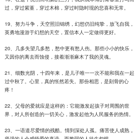
过，穿过紫堇，穿过木棉，穿过时隐时现的悲喜和无常。
19、努力斗争，天空照旧锦绣，幻想仍旧纯挚，放飞自我，
英勇地漫游于幻想的天空，置信本人一定做得更好。
20、几多失望几多愁，愁中更有愁人伤。那些小小的快乐，
又因你的离去而蚀侵，接着渐渐麻木了我的灵魂。
21、细数光阴，十四年来，是儿子唯一一次不能和我在一起
过中秋了。心里，真的怅然若失。那份相思，是刻骨的心
疼！
22、父母的爱就应是这样的：它能激发起孩子对周围的世
界，对人所创造的一切关心，激发起他为人民服务的热情。
23、一语道尽爱情的残酷。情到深处人孤。痛苦使人成熟，
坚强的人会感悟爱的真谛，而脆弱的人徒生怨恨。