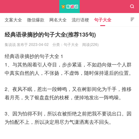

文案大全
微信爆款
网名大全
流行语梗
句子大全

知识大全
经典语录摘抄的句子大全(推荐135句)
集说说 发布于 2023-04-02
分类：
句子大全
阅读(226)
集说说
经典语录摘抄的句子大全 1
1、与其热闹着引人夺目，步步紧逼，不如趋向做一个人群
中真实自然的人，不张扬，不虚饰，随时保持退后的位置。
2、夜风不眠，惹出一段蝉鸣，又在树影间化为千手，推移
着月亮，失了银盘盘托的枝桠，便掉地发出一阵鸣噪。
3、因为怕得不到，所以在被拒绝之前把我不要说出口。因
为怕配不上，所以决定用尽力气潇洒离去不回头。