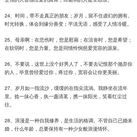
24、时间，带不走真正的朋友；岁月，留不住虚幻的拥有。
时光转换，体会到缘分善变；平淡无语，感受了人情冷暖。
25、母亲啊：在悲伤时，您是慰藉；在沮丧时，您是希望；
在软弱时，您是力量。您是同情怜悯慈爱宽容的源泉。
26、不要说，这世上没个好男人了，不要去记恨那个抛弃你
的人，毕竟曾经爱过你，疼过你，宽容会让你更美丽。
27、岁月如一指流沙，缓缓的在指尖流淌。我静坐在流年
里。捻一抹心香，执一盏清茗，携一抹阳光，笑看红尘过
往。
28、浪漫是一种自我修养，是生活的格调。不管自己已婚未
婚，什么年龄，总要保持有一种少女般浪漫情怀。