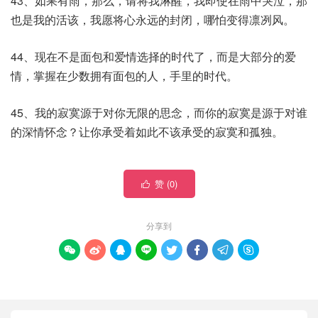
43、如果有雨，那么，请将我淋醒，我即使在雨中哭泣，那
也是我的活该，我愿将心永远的封闭，哪怕变得凛冽风。
44、现在不是面包和爱情选择的时代了，而是大部分的爱
情，掌握在少数拥有面包的人，手里的时代。
45、我的寂寞源于对你无限的思念，而你的寂寞是源于对谁
的深情怀念？让你承受着如此不该承受的寂寞和孤独。
赞 (
0
)

分享到







