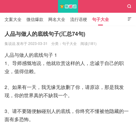

文案大全
微信爆款
网名大全
流行语梗
句子大全

知识大全
人品与做人的底线句子(汇总74句)
集说说 发布于 2023-03-31
分类：
句子大全
阅读(181)
集说说
人品与做人的底线句子 1
1、导师感慨地说，他就欣赏这样的人，忠诚于自己的职
业，值得信赖。
2、如果有一天，我无缘无故删了你，请原谅，那是我发
现，你的世界真的不缺我一个。
3、请不要随便触碰别人的底线，你终究不懂被他隐藏的一
面有多恐怖。