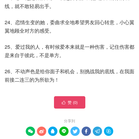
线，就不敢轻易出手。
24、恋情生变的她，委曲求全地希望男友回心转意，小心翼
翼地顾全对方的感受。
25、爱过我的人，有时候爱本来就是一种伤害，记住伤害都
是来自于彼此，不是单方。
26、不动声色是给你面子和机会，别挑战我的底线，在我面
前接二连三的为所欲为！
赞 (
0
)

分享到







