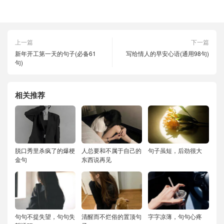
上一篇
下一篇
新年开工第一天的句子(必备61
写给情人的早安心语(通用98句)
句)
相关推荐
脱口秀里杀疯了的爆梗
人总要和不属于自己的
句子虽短，后劲很大
金句
东西说再见
句句不提失望，句句失
清醒而不烂俗的置顶句
字字凉薄，句句心疼