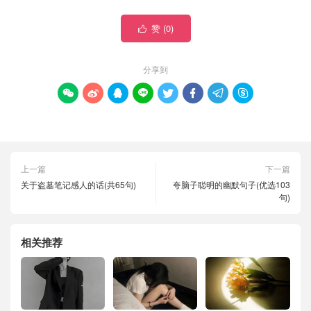
赞 (
0
)

分享到








上一篇
下一篇
关于盗墓笔记感人的话(共65句)
夸脑子聪明的幽默句子(优选103
句)
相关推荐