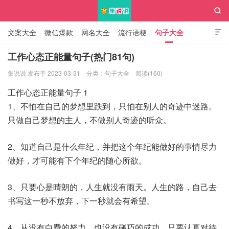

文案大全
微信爆款
网名大全
流行语梗
句子大全

知识大全
工作心态正能量句子(热门81句)
集说说 发布于 2023-03-31
分类：
句子大全
阅读(160)
集说说
工作心态正能量句子 1
1、不怕在自己的梦想里跌到，只怕在别人的奇迹中迷路。
只做自己梦想的主人，不做别人奇迹的听众。
2、知道自己是什么年纪，并把这个年纪能做好的事情尽力
做好，才可能有下个年纪的随心所欲。
3、只要心是晴朗的，人生就没有雨天。人生的路，自己去
书写这一秒不放弃，下一秒就会有希望。
4、从没有白费的努力，也没有碰巧的成功。只要认真对待