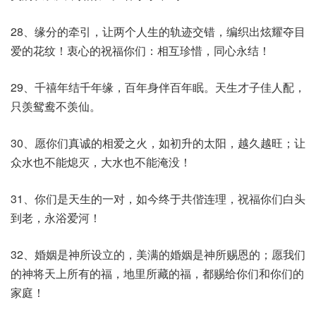
28、缘分的牵引，让两个人生的轨迹交错，编织出炫耀夺目
爱的花纹！衷心的祝福你们：相互珍惜，同心永结！
29、千禧年结千年缘，百年身伴百年眠。天生才子佳人配，
只羡鸳鸯不羡仙。
30、愿你们真诚的相爱之火，如初升的太阳，越久越旺；让
众水也不能熄灭，大水也不能淹没！
31、你们是天生的一对，如今终于共偕连理，祝福你们白头
到老，永浴爱河！
32、婚姻是神所设立的，美满的婚姻是神所赐恩的；愿我们
的神将天上所有的福，地里所藏的福，都赐给你们和你们的
家庭！