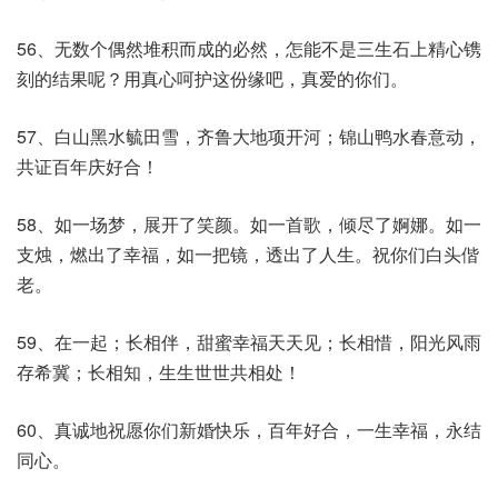
56、无数个偶然堆积而成的必然，怎能不是三生石上精心镌
刻的结果呢？用真心呵护这份缘吧，真爱的你们。
57、白山黑水毓田雪，齐鲁大地项开河；锦山鸭水春意动，
共证百年庆好合！
58、如一场梦，展开了笑颜。如一首歌，倾尽了婀娜。如一
支烛，燃出了幸福，如一把镜，透出了人生。祝你们白头偕
老。
59、在一起；长相伴，甜蜜幸福天天见；长相惜，阳光风雨
存希冀；长相知，生生世世共相处！
60、真诚地祝愿你们新婚快乐，百年好合，一生幸福，永结
同心。