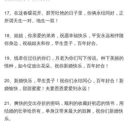
17、在这春暧花开、群芳吐艳的日子里，你俩永结同好，正
所谓天生一对、地生一双！
18、姐姐，你亲爱的弟弟，祝愿幸福快乐，平安永远相伴随
你身边，祝福姐夫和你，早生贵子，百年好合。
19、线牵住过往的你们，月老为你们写下传说。种下美丽的
情种，如今绽放出花朵。祝你新婚快乐，百年好合！
20、新婚快乐，早生贵子！祝你们永结同心，百年好合！新
婚愉快，甜甜蜜蜜！夫妻恩恩爱爱到永远！
21、爽快的交出存折的密码，顺利的收藏好初恋的情书，用
结婚的壮举给所有，单身汉带来最大的鼓舞，祝你们新婚快
乐。