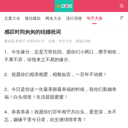

文案大全
微信爆款
网名大全
流行语梗
句子大全

知识大全
感叹时间匆匆的结婚祝词
集说说 发布于 2023-03-31
分类：
句子大全
阅读(188)
集说说
1、今生缘分，定是万世轮回。愿你们小两口，携手相依，
不离不弃，珍惜来之不易的缘分。
2、祝愿你们相亲相爱，相敬如宾，一百年不动摇！
3、今日是你这一生最美丽最幸福的时候，祝你们新婚幸
福！白头偕老！生活甜甜蜜蜜！
4、恭喜恭喜！祝愿你们百年相守共白头，爱意深，永不
忘，姻缘千里今日牵，此生缠绵情常青！