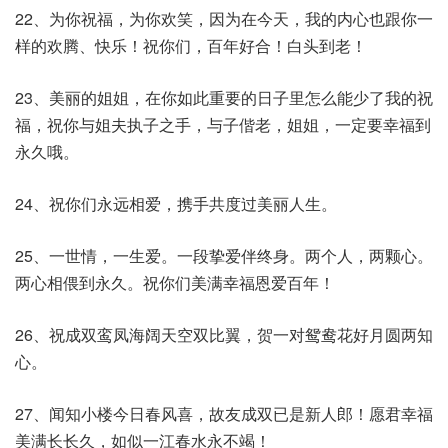
22、为你祝福，为你欢笑，因为在今天，我的内心也跟你一
样的欢腾、快乐！祝你们，百年好合！白头到老！
23、美丽的姐姐，在你如此重要的日子里怎么能少了我的祝
福，祝你与姐夫执子之手，与子偕老，姐姐，一定要幸福到
永久哦。
24、祝你们永远相爱，携手共度过美丽人生。
25、一世情，一生爱。一段挚爱伴终身。两个人，两颗心。
两心相偎到永久。祝你们美满幸福恩爱百年！
26、祝成双鸾凤海阔天空双比翼，贺一对鸳鸯花好月圆两知
心。
27、闻知小楼今日春风喜，故友成双已是新人郎！愿君幸福
美满长长久，如似一江春水永不竭！