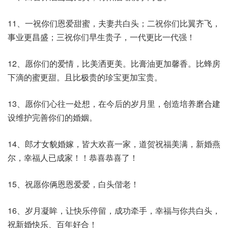
11、一祝你们恩爱甜蜜，夫妻共白头；二祝你们比翼齐飞，
事业更昌盛；三祝你们早生贵子，一代更比一代强！
12、愿你们的爱情，比美洒更美。比膏油更加馨香。比蜂房
下滴的蜜更甜。且比极贵的珍宝更加宝贵。
13、愿你们心往一处想，在今后的岁月里，创造培养磨合建
设维护完善你们的婚姻。
14、郎才女貌婚嫁，皆大欢喜一家，道贺祝福美满，新婚燕
尔，幸福人已成家！！恭喜恭喜了！
15、祝愿你俩恩恩爱爱，白头偕老！
16、岁月凝眸，让快乐停留，成功牵手，幸福与你共白头，
祝新婚快乐、百年好合！