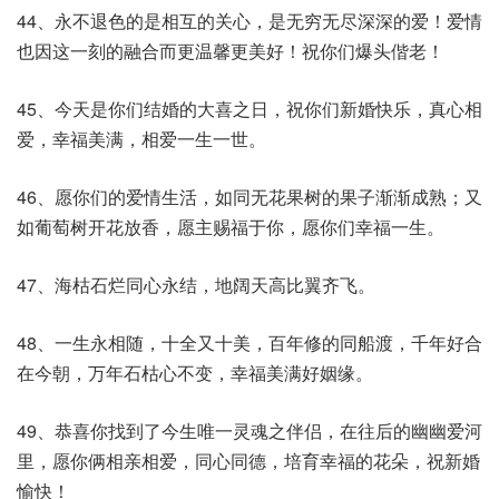
44、永不退色的是相互的关心，是无穷无尽深深的爱！爱情
也因这一刻的融合而更温馨更美好！祝你们爆头偕老！
45、今天是你们结婚的大喜之日，祝你们新婚快乐，真心相
爱，幸福美满，相爱一生一世。
46、愿你们的爱情生活，如同无花果树的果子渐渐成熟；又
如葡萄树开花放香，愿主赐福于你，愿你们幸福一生。
47、海枯石烂同心永结，地阔天高比翼齐飞。
48、一生永相随，十全又十美，百年修的同船渡，千年好合
在今朝，万年石枯心不变，幸福美满好姻缘。
49、恭喜你找到了今生唯一灵魂之伴侣，在往后的幽幽爱河
里，愿你俩相亲相爱，同心同德，培育幸福的花朵，祝新婚
愉快！