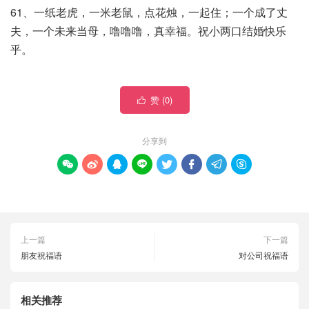
61、一纸老虎，一米老鼠，点花烛，一起住；一个成了丈
夫，一个未来当母，噜噜噜，真幸福。祝小两口结婚快乐
乎。
赞 (
0
)

分享到








上一篇
下一篇
朋友祝福语
对公司祝福语
相关推荐