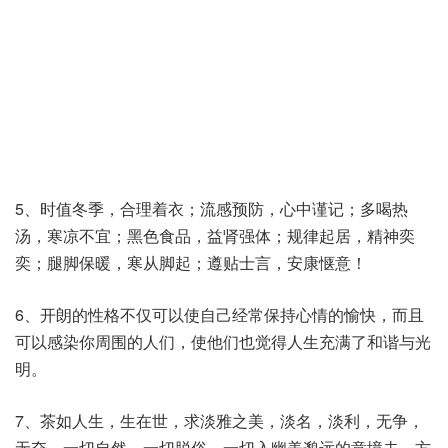
5、时值冬季，合理着衣；流感预防，心中谨记；多喝热
汤，寒凉不宜；黑色食品，益肾强体；规律起居，精神奕
奕；腿脚保暖，寒从脚起；遵贴士言，安康惬意！
6、开朗的性格不仅可以使自己经常保持心情的愉快，而且
可以感染你周围的人们，使他们也觉得人生充满了和谐与光
明。
7、茶如人生，生在世，求淡雅之美，淡名，淡利，无争，
无夺。一切自然，一切脱俗，一切入幽美邈远的意境去。方