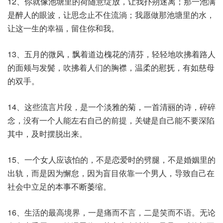
12、你就像池塘里的荷随意绽放，让我扑朔迷离；那一池满
是醉人的眼波，让思念止不住流淌；我愿做那池塘里的水，
让这一生的幸福，留住你和我。
13、五月的微风，飘着道边槐花的清芬，轻轻地吹拂着路人
的面颊与发鬓，吹拂着人们的胸襟，温柔的慰抚，有如慈母
的双手。
14、这些流言片段，是一个淡雅的菊，一首清丽的诗，碎碎
念，没有一个人能左右自己的前提，关键是自己能不要深陷
其中，及时摆脱出来。
15、一个女人应该怕的，不是恋爱时的劈腿，不是婚姻里的
出轨，而是因为懈怠，因为盲目依靠一个男人，导致自己在
社会中立足的本事不断萎缩。
16、生活的最高境界，一是痛而不言，二是笑而不语。无论