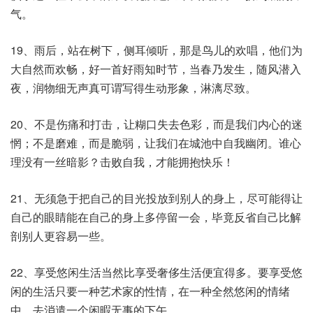
气。
19、雨后，站在树下，侧耳倾听，那是鸟儿的欢唱，他们为
大自然而欢畅，好一首好雨知时节，当春乃发生，随风潜入
夜，润物细无声真可谓写得生动形象，淋漓尽致。
20、不是伤痛和打击，让糊口失去色彩，而是我们内心的迷
惘；不是磨难，而是脆弱，让我们在城池中自我幽闭。谁心
理没有一丝暗影？击败自我，才能拥抱快乐！
21、无须急于把自己的目光投放到别人的身上，尽可能得让
自己的眼睛能在自己的身上多停留一会，毕竟反省自己比解
剖别人更容易一些。
22、享受悠闲生活当然比享受奢侈生活便宜得多。要享受悠
闲的生活只要一种艺术家的性情，在一种全然悠闲的情绪
中，去消遣一个闲暇无事的下午。