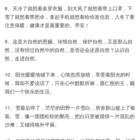
8、天冷了就想着多穿衣服，刮大风了就想着带上口罩，下
雪了就想着带把伞，拿起手机就想着给你发信息，入冬了要
注意保暖，健康才是最重要的。早安！
9、这是大自然的恩赐。珍惜自然，保护自然，又是那么自
然，没有经过自然中的自然，是否还会还原自然？认识自
然，走进自然。
10、阳光暖暖地铺下来，心情忽而放晴，享受着阳光的时
候，我却不爱说话了，只在心中默默祈祷，愿仁慈的主，赐
我们一个快乐的生活。
11、雪最后停了，茫茫的田野一片雪白，房舍群山披上了银
装。雪，像一团团松软的鹅毛，把白日里被搅得一片混乱的
沙滩，又铺得格外平展。