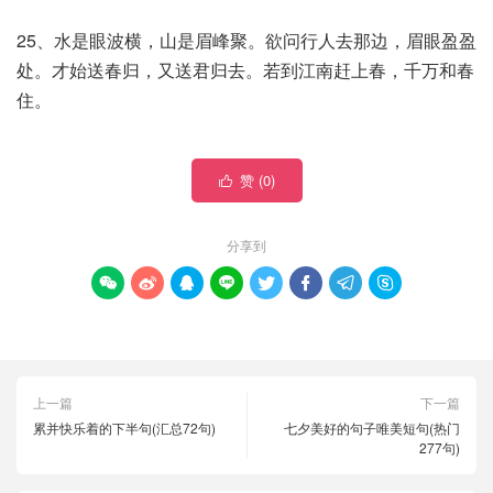
25、水是眼波横，山是眉峰聚。欲问行人去那边，眉眼盈盈
处。才始送春归，又送君归去。若到江南赶上春，千万和春
住。
赞 (
0
)

分享到








上一篇
下一篇
累并快乐着的下半句(汇总72句)
七夕美好的句子唯美短句(热门
277句)