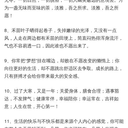
为一盏无味而至味的茶，淡雅，吾之所求。淡雅，吾之所
愿！
8、禾苗叶子晒得起卷子，失掉嫩绿的光泽，又没有一点
风，人走在两边都有禾苗的田埂上，简直闷热得浑身流汗，
气也不容易透一口，因此谁也不愿出来了。
9、你常把“梦想”挂在嘴边，却败在不愿改变的懒惰上；你
向往更好的生活，却不愿跳出舒适区去争取。成长的路上，
只有拼搏才会给你带来最大的安全感。
10、过了大寒，又是一年；关爱身体，膳食合理；遇事豁
达，不发脾气；健康常伴，幸福陪你；幸运常在，吉祥如
意；人生在世，开心第一！
11、生活的快乐与不快乐都是来源个人内心的感觉，你可能