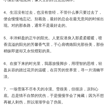
4、生活没有过去，也没有曾经，不管什么事只要过去了，
便会慢慢地忘记。别着急，最好的总会在最无意间的时候出
现。对的那条路，通常不是最好走的。
5、丰沛鲜盈的正午的阳光。人更应潜身入那柔柔暖暖，喷
香流溢的阳光的芳馨香气里，于心肩镌烙阳光那份美，那份
稍纵即逝却又永恒熠彩的美。
6、在接下来的时光里，我愿放慢脚步，用理智的思维，轻
盈从容的踏过花开的温暖，在芬芳的世界里，寻一片清幽平
淡。
7、一场雪落不尽冬天的冷漠。雪很美，但很凉，凉到心
底。总是情不自禁的忧伤，于是慢慢学会了掩藏；因为不想
再被人刺伤，所以渐渐学会了伪装。