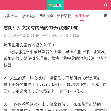

文案大全
微信爆款
网名大全
流行语梗
句子大全

知识大全
悠闲生活文案有内涵的句子(优选71句)
集说说 发布于 2023-03-29
分类：
句子大全
阅读(162)
集说说
悠闲生活文案有内涵的句子 1
1、记得那是一个寒风刺骨的冬季，早上不想上课，让室友
帮忙请假，随便找个理由。很快，我中暑的消息传遍了整个
校园。
2、人生如茶，静心以对。请记住，不是所有人都是真心，
世上美好的事物千千万万，我们不可能尽纳怀中。不属于自
己的，不必奢求，无法得到的，更不必去强求！
3、一座座苍翠欲滴的山，峰峦雄伟；一条条晶莹剔透的
溪，清澈见底；一座座古色古香的亭，小巧玲珑；一座座金