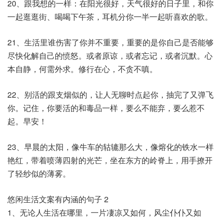
20、跟我想的一样：在阳光很好，天气很好的日子里，和你
一起逛逛街、喝喝下午茶，耳机分你一半一起听喜欢的歌。
21、生活里谁伤害了你并不重要，重要的是你自己是否能够
尽快化解自己的愤怒。或者原谅，或者忘记，或者沉默。心
本自静，何需外求。修行在心，不贪不嗔。
22、别活的跟支烟似的，让人无聊时点起你，抽完了又弹飞
你。记住，你要活的和毒品一样，要么不能弃，要么惹不
起。早安！
23、早晨的太阳，像牛车的轱辘那么大，像熔化的铁水一样
艳红，带着喷薄四射的光芒，坐在东方的岭脊上，用手撩开
了轻纱似的薄雾。
悠闲生活文案有内涵的句子 2
1、无论人生活在哪里，一片凄凉又如何，风尘仆仆又如