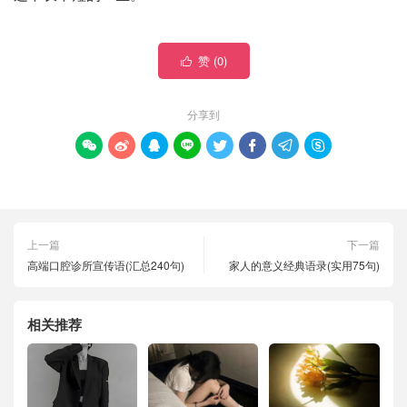
赞 (
0
)

分享到








上一篇
下一篇
高端口腔诊所宣传语(汇总240句)
家人的意义经典语录(实用75句)
相关推荐