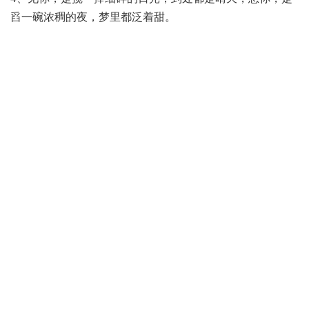
舀一碗浓稠的夜，梦里都泛着甜。