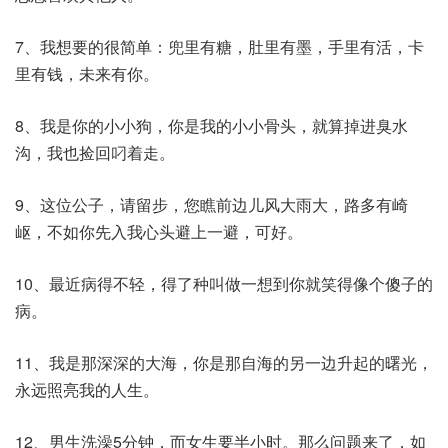
7、我想要的很简单：兜里有糖，肚里有墨，手里有活，卡
里有钱，未来有你。
8、我是你的小小狗，你是我的小小骨头，就算掉进臭水
沟，我也捡回叼着走。
9、这位公子，请留步，您瞧前边儿风大雨大，路多有崎
岖，不如你先入我心头避上一避，可好。
10、最近病得不轻，得了种叫做一想到你就笑得像个傻子的
病。
11、我是那深深的大海，你是那自海的另一边升起的曙光，
永远照亮我的人生。
12、男生洗澡5分钟，而女生要半小时。那么问题来了，如