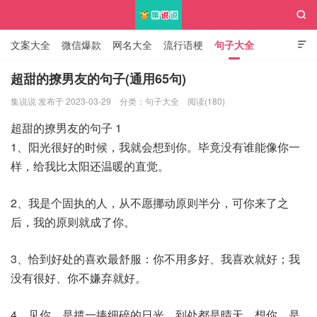

文案大全
微信爆款
网名大全
流行语梗
句子大全

知识大全
超甜的撩男友的句子(通用65句)
集说说 发布于 2023-03-29
分类：
句子大全
阅读(180)
集说说
超甜的撩男友的句子 1
1、阳光很好的时候，我就会想到你。毕竟没有谁能像你一
样，给我比太阳还温暖的直觉。
2、我是个固执的人，从不愿挪动原则半分，可你来了之
后，我的原则就成了你。
3、恰到好处的喜欢最舒服：你不用多好、我喜欢就好；我
没有很好、你不嫌弃就好。
4、见你，是揽一捧细碎的日光，到处都是晴天，想你，是