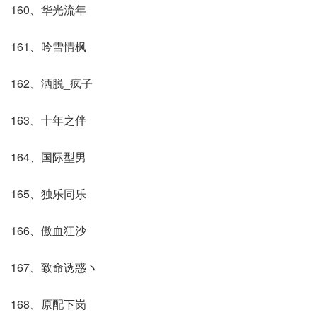
160、华光流年
161、吟雪情枫
162、洒脱_疯子
163、十年之伴
164、国际型男
165、独乐同乐
166、傲血狂沙
167、致命诱惑ヽ
168、原配下岗