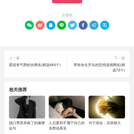
分享到








上一篇
下一篇
霸道有气势的女网名(精选464个)
带有余生开头的悲伤游戏网名(精
选73个)
相关推荐
脱口秀里杀疯了的爆梗
人总要和不属于自己的
句子虽短，后劲很大
金句
东西说再见