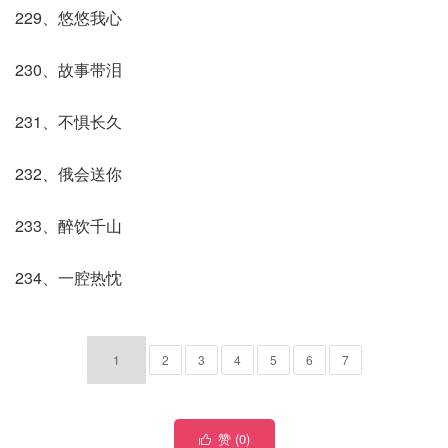
229、悠悠我心
230、故事带泪
231、不惧长久
232、俄会送你
233、醉饮千山
234、一腔热忱
1
2
3
4
5
6
7
赞 (
0
)
