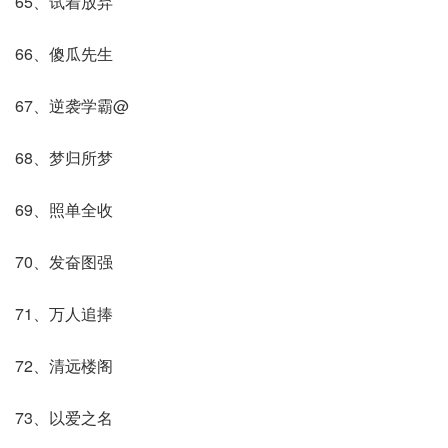
65、试着放弃
66、傻瓜先生
67、逆袭学霸@
68、梦归所梦
69、照单全收
70、发奋图强
71、万人追捧
72、清远楼阁
73、以爱之名