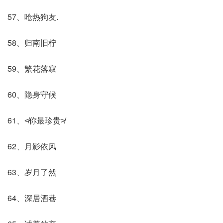
57、呛热狗友.
58、归南旧柠
59、繁花落寂
60、隐身守候
61、≮你最珍贵≯
62、月影依风
63、岁月了然
64、深居酒巷