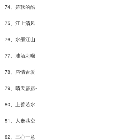
74、娇软的酷
75、江上清风
76、水墨江山
77、浊酒刺喉
78、唇情舌爱
79、晴天霹雳-
80、上善若水
81、人走巷空
82、三心一意