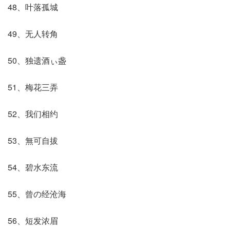
48、叶落孤城
49、无人转角
50、独遗酒ぃ盏
51、梅花三弄
52、我们相约
53、無可自拔
54、碧水东流
55、曾の经沧海
56、短发浓眉