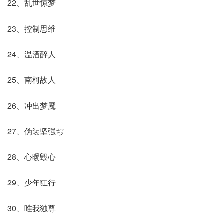
22、乱世惊梦
23、控制思维
24、温酒醉人
25、南柯故人
26、冲出梦魇
27、伪装坚强ぢ
28、心暖毁心
29、少年狂行
30、唯我独尊