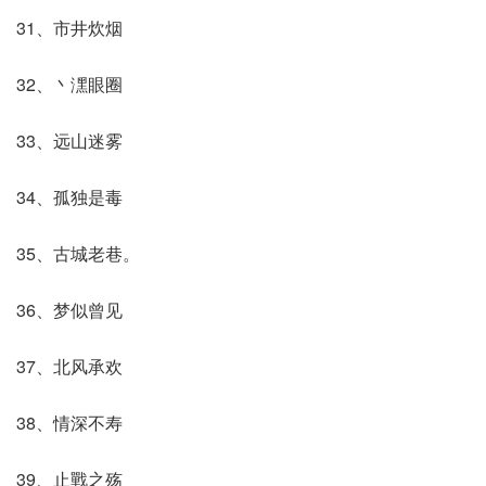
31、市井炊烟
32、丶潶眼圈
33、远山迷雾
34、孤独是毒
35、古城老巷。
36、梦似曾见
37、北风承欢
38、情深不寿
39、止戰之殇