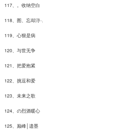
117、。收纳空白
118、图、忘却沵╮
119、心狠是病
120、与世无争
121、把爱抱紧
122、挑逗和爱
123、未来之歌
124、の烈酒暖心
125、巅峰│遗墨