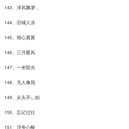
143、泽风飘渺，
144、旧城人凉
145、细心翼翼
146、三月暖风
147、一米阳光
148、无人像我
149、从头开ぃ始
150、忘记过往
151、浮夸心酸