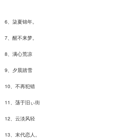
6、柒夏锦年。
7、醒不来梦。
8、满心荒凉
9、夕晨踏雪
10、不再犯错
11、荡于旧ぃ街
12、云淡风轻
13、末代恋人。