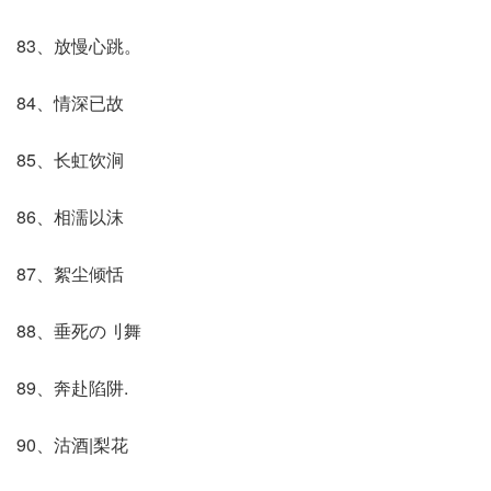
83、放慢心跳。
84、情深已故
85、长虹饮涧
86、相濡以沫
87、絮尘倾恬
88、垂死の刂舞
89、奔赴陷阱.
90、沽酒|梨花