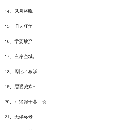
14、风月将晚
15、旧人狂笑
16、学荟放弃
17、左岸空城。
18、囘忆↗狠渼
19、眉眼藏欢~
20、←終歸于暮→☆
21、无伴终老