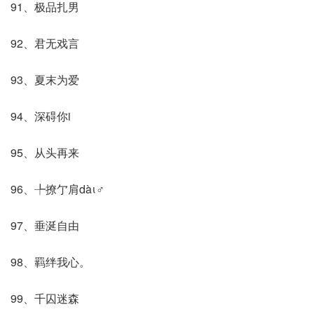
91、极品扎男
92、君无戏言
93、夏末为爱
94、深碍你i
95、从头再来
96、╄撩亇肩dàι♂
97、垂涎自由
98、羁绊我心。
99、千囚迷森