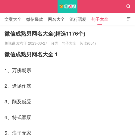

文案大全
微信爆款
网名大全
流行语梗
句子大全

知识大全
微信成熟男网名大全(精选1176个)
集说说 发布于 2023-03-27
分类：
句子大全
阅读(654)
集说说
微信成熟男网名大全 1
1、万佛朝宗
2、逢场作戏
3、顾及感受
4、特式颓废
5、浪子无家