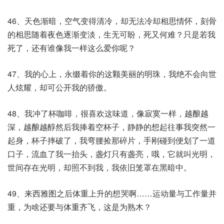
46、天色渐暗，空气变得清冷，却无法冷却相思情怀，刻骨
的相思随着夜色逐渐变淡，生无可盼，死又何难？只是若我
死了，还有谁像我一样这么爱你呢？
47、我的心上，永缀着你的这颗美丽的明珠，我绝不会向世
人炫耀，却可公开我的骄傲。
48、我冲了杯咖啡，很喜欢这味道，像寂寞一样，越酿越
深，越酿越醇然后我捧着空杯子，静静的想起往事我突然一
起身，杯子摔破了，我弯腰捡那碎片，手刚碰到便划了一道
口子，流血了我一抬头，盏灯只有盏亮，哦，它就叫光明，
世间存在光明，却照不到我，我依旧笼罩在黑暗中。
49、来西雅图之后体重上升的想哭啊……运动量与工作量并
重，为啥还要与体重齐飞，这是为熟木？