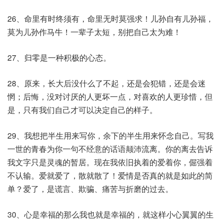
26、命里有时终须有，命里无时莫强求！儿孙自有儿孙福，
莫为儿孙作马牛！一辈子太短，别把自己太为难！
27、归零是一种积极的心态。
28、原来，长大后没什么了不起，还是会犯错，还是会迷
惘；后悔，没对讨厌的人更坏一点，对喜欢的人更珍惜，但
是，只有我们自己才可以决定自己的样子。
29、我想把半生用来写你，余下的半生用来怀念自己。写我
一世的青春为你一句不经意的话语颠沛流离。你的离去告诉
我文字只是灵魂的暂居。现在我依旧执着的爱着你，倔强着
不认输。爱就爱了，散就散了！爱情是否真的就是如此的简
单？爱了，是谎言、欺骗、痛苦与折磨的过去。
30、心是幸福的那么我也就是幸福的，就这样小心翼翼的生