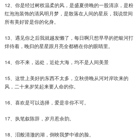
12、你是经过树杈温柔的风，是盛夏傍晚的一股清凉，是粉
红泡泡装饰的清风明月梦，是散落在人间的星辰，我说世间
所有美好皆是你的化身。
13、遇见你之后我就越发懒了，每日啊只想早早的把银河打
烊待着，晚归的星星跟月亮全都栖在你的眼睛里。
14、你不来，远处，近处大海，均不是人间美景
15、这世上美好的东西不太多，立秋傍晚从河对岸吹来的
风，二十来岁笑起来要人命的你。
16、喜欢是可以选择，爱是非你不可。
17、执笔叙陈辞，岁月惹余韵。
18、泪般清澈的湖，倒映我梦中谁的脸。