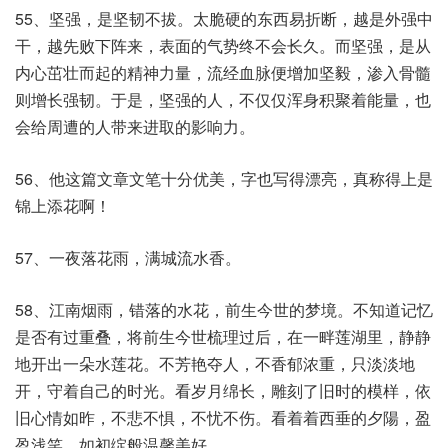
55、坚强，是坚韧不拔。太脆硬的东西易折断，越是外强中
干，越先败下阵来，表面的气势终不会长久。而坚强，是从
内心茁壮而起的精神力量，流经血脉便增加坚毅，渗入骨髓
则增长强韧。于是，坚强的人，不仅仅浑身积聚着能量，也
会给周遭的人带来进取的影响力。
56、他这篇文章文笔十分优美，字也写得漂亮，真称得上是
锦上添花啊！
57、一夜落花雨，满城流水香。
58、江南烟雨，错落的水花，前生今世的梦境。不知道记忆
是否有过重叠，将前生今世梳理过后，在一畔莲湖里，静静
地开出一朵水莲花。不芳艳夺人，不香郁浓重，只淡淡地
开，守着自己的时光。看岁月绵长，雕刻了旧时的模样，依
旧心情如昨，不悲不惧，不忧不伤。看着着西垂的夕陽，盈
盈浅笑，如初绽般温馨美好。