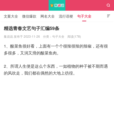

文案大全
微信爆款
网名大全
流行语梗
句子大全

知识大全
精选青春文艺句子汇编59条
集说说 发布于 2023-11-26
分类：
句子大全
阅读(178)
集说说
1、酸菜鱼很好看，上面有一个个很辣很辣的辣椒，还有很
多很多，又润又滑的酸菜鱼肉。
2、所谓人生便是这么个东西，一如植物的种子被不期而遇
的风吹走，我们都在偶然的大地上彷徨。