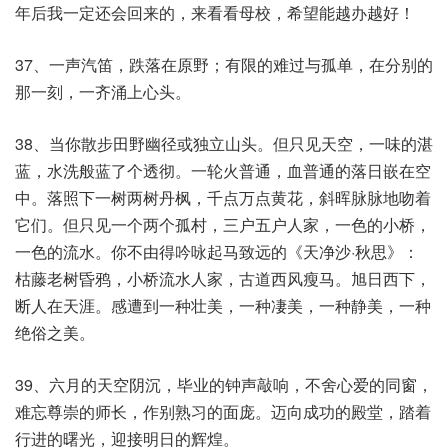
年后我一定还会回来的，来看看母校，希望能越办越好！
37、一声汽笛，跌落在原野；有限的难过与孤单，在分别的
那一刻，一齐涌上心头。
38、当你散步田野幽径或独立山头。但只见天空，一味的湛
蓝，水洗般蓝了个透彻。一轮火普通，血普通的落日嵌在空
中。落照下一树两树丹枫，千点万点黄花，斜晖脉脉地吻着
它们。但只见一个两个孤村，三户五户人家，一色的小桥，
一色的流水。你不由得吟咏起马致远的《天净沙·秋思》：
枯藤老树昏鸦，小桥流水人家，古道西风瘦马。旭日西下，
断人在天涯。感遭到一种壮美，一种凄美，一种静美，一种
绝俗之美。
39、六月的天空阴沉，毕业的钟声敲响，不舍心爱的同窗，
难忘尊崇的师长，作别熟习的面庞。迈向成功的殿堂，踏着
行进的曙光，迎接明日的辉煌。