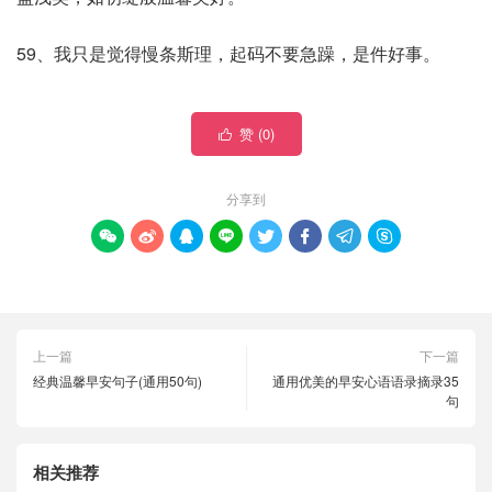
59、我只是觉得慢条斯理，起码不要急躁，是件好事。
赞 (
0
)

分享到








上一篇
下一篇
经典温馨早安句子(通用50句)
通用优美的早安心语语录摘录35
句
相关推荐