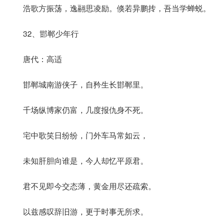
浩歌方振荡，逸翮思凌励。倏若异鹏抟，吾当学蝉蜕。
32、邯郸少年行
唐代：高适
邯郸城南游侠子，自矜生长邯郸里。
千场纵博家仍富，几度报仇身不死。
宅中歌笑日纷纷，门外车马常如云，
未知肝胆向谁是，今人却忆平原君。
君不见即今交态薄，黄金用尽还疏索。
以兹感叹辞旧游，更于时事无所求。