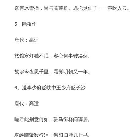
奈何冰雪操，尚与蒿莱群。愿托灵仙子，一声吹入云。
5、除夜作
唐代：高适
旅馆寒灯独不眠，客心何事转凄然。
故乡今夜思千里，霜鬓明朝又一年。
6、送李少府贬峡中王少府贬长沙
唐代：高适
嗟君此别意何如，驻马衔杯问谪居。
巫峡啼猿数行泪，衡阳归雁几封书。