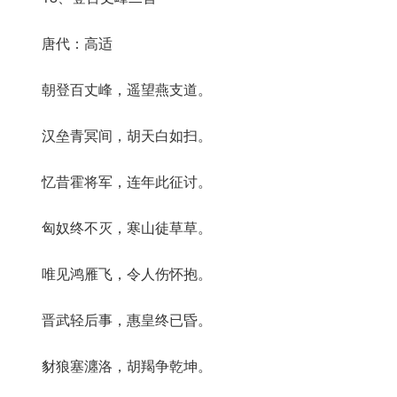
唐代：高适
朝登百丈峰，遥望燕支道。
汉垒青冥间，胡天白如扫。
忆昔霍将军，连年此征讨。
匈奴终不灭，寒山徒草草。
唯见鸿雁飞，令人伤怀抱。
晋武轻后事，惠皇终已昏。
豺狼塞瀍洛，胡羯争乾坤。