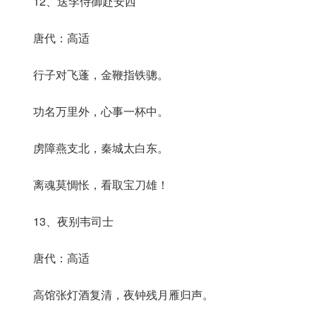
12、送李侍御赴安西
唐代：高适
行子对飞蓬，金鞭指铁骢。
功名万里外，心事一杯中。
虏障燕支北，秦城太白东。
离魂莫惆怅，看取宝刀雄！
13、夜别韦司士
唐代：高适
高馆张灯酒复清，夜钟残月雁归声。