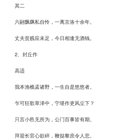
其二
六翮飘飖私自怜，一离京洛十余年。
丈夫贫贱应未足，今日相逢无酒钱。
2、封丘作
高适
我本渔樵孟诸野，一生自是悠悠者。
乍可狂歌草泽中，宁堪作吏风尘下？
只言小邑无所为，公门百事皆有期。
拜迎长官心欲碎，鞭挞黎庶令人悲。