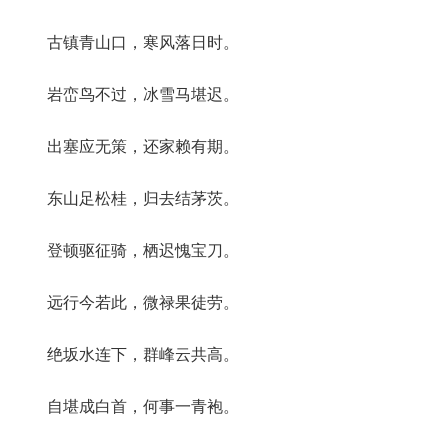
古镇青山口，寒风落日时。
岩峦鸟不过，冰雪马堪迟。
出塞应无策，还家赖有期。
东山足松桂，归去结茅茨。
登顿驱征骑，栖迟愧宝刀。
远行今若此，微禄果徒劳。
绝坂水连下，群峰云共高。
自堪成白首，何事一青袍。