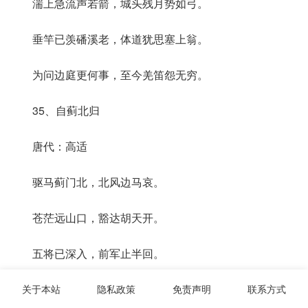
湍上急流声若箭，城头残月势如弓。
垂竿已羡磻溪老，体道犹思塞上翁。
为问边庭更何事，至今羌笛怨无穷。
35、自蓟北归
唐代：高适
驱马蓟门北，北风边马哀。
苍茫远山口，豁达胡天开。
五将已深入，前军止半回。
谁怜不得意，长剑独归来。
关于本站
隐私政策
免责声明
联系方式