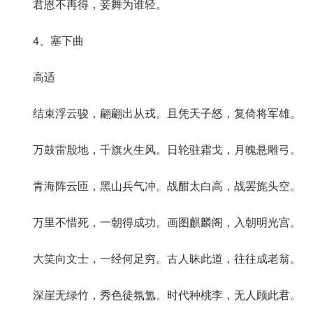
君恩不再得，妾舞为谁轻。
4、塞下曲
高适
结束浮云骏，翩翩出从戎。且凭天子怒，复倚将军雄。
万鼓雷殷地，千旗火生风。日轮驻霜戈，月魄悬雕弓。
青海阵云匝，黑山兵气冲。战酣太白高，战罢旄头空。
万里不惜死，一朝得成功。画图麒麟阁，入朝明光宫。
大笑向文士，一经何足穷。古人昧此道，往往成老翁。
深崖无绿竹，秀色徒氛氲。时代种桃李，无人顾此君。