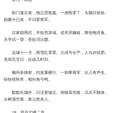
蓟门逢古老，独立思氛氲。一身既零丁，头鬓白纷纷。
勋庸今已矣，不识霍将军。
汉家能用武，开拓穷异域。戍卒厌糠核，降胡饱衣食。
关亭试一望，吾欲泪沾臆。
边城十一月，雨雪乱霏霏。元戎号令严，人马亦轻肥。
羌胡无尽日，征战几时归。
幽州多骑射，结发重横行。一朝事将军，出入有声名。
纷纷猎秋草，相向角弓鸣。
黯黯长城外，日没更烟尘。胡骑虽凭陵，汉兵不顾身。
古树满空塞，黄云愁杀人。
18、登百丈峰二首