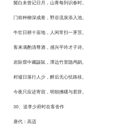
鬓白未曾记日月，山青每到识春时。
门前种柳深成巷，野谷流泉添入池。
牛壮日耕十亩地，人闲常扫一茅茨。
客来满酌清尊酒，感兴平吟才子诗。
岩际窟中藏鼹鼠，潭边竹里隐鸬鹚。
村墟日落行人少，醉后无心怯路歧。
今夜只应还寄宿，明朝拂曙与君辞。
30、送李少府时在客舍作
唐代：高适