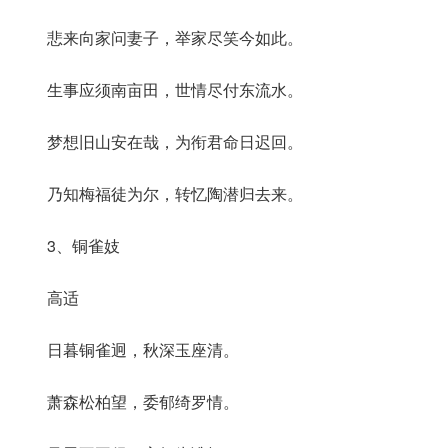
悲来向家问妻子，举家尽笑今如此。
生事应须南亩田，世情尽付东流水。
梦想旧山安在哉，为衔君命日迟回。
乃知梅福徒为尔，转忆陶潜归去来。
3、铜雀妓
高适
日暮铜雀迥，秋深玉座清。
萧森松柏望，委郁绮罗情。