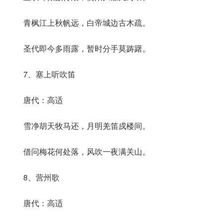
青枫江上秋帆远，白帝城边古木疏。
圣代即今多雨露，暂时分手莫踌躇。
7、塞上听吹笛
唐代：高适
雪净胡天牧马还，月明羌笛戍楼间。
借问梅花何处落，风吹一夜满关山。
8、营州歌
唐代：高适