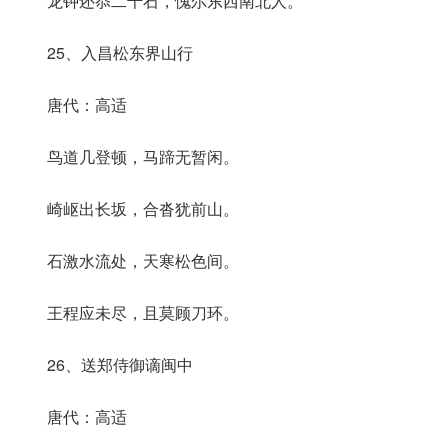
龙钟还忝二千石，愧尔东西南北人。
25、入昌松东界山行
唐代：高适
鸟道几登顿，马蹄无暂闲。
崎岖出长坂，合沓犹前山。
石激水流处，天寒松色间。
王程应未尽，且莫顾刀环。
26、送郑侍御谪闽中
唐代：高适