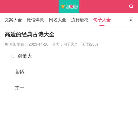

文案大全
微信爆款
网名大全
流行语梗
句子大全

知识大全
高适的经典古诗大全
集说说 发布于 2023-11-26
分类：
句子大全
阅读(200)
集说说
1、别董大
高适
其一