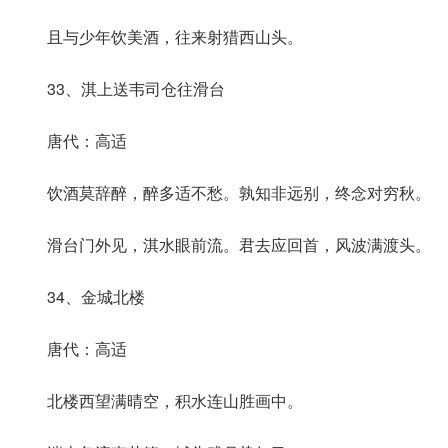
且与少年饮美酒，往来射猎西山头。
33、淇上送韦司仓往滑台
唐代：高适
饮酒莫辞醉，醉多适不愁。孰知非远别，终念对穷秋。
滑台门外见，淇水眼前流。君去应回首，风波满渡头。
34、金城北楼
唐代：高适
北楼西望满晴空，积水连山胜画中。