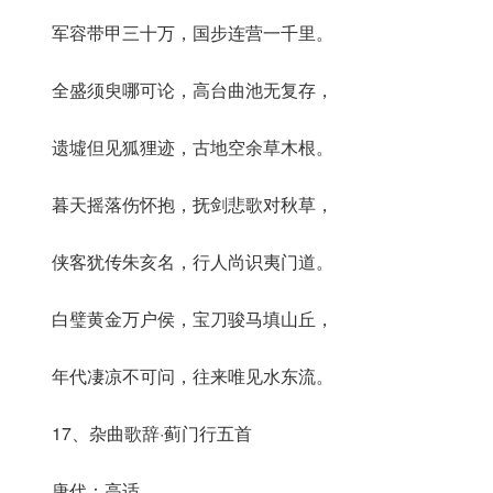
军容带甲三十万，国步连营一千里。
全盛须臾哪可论，高台曲池无复存，
遗墟但见狐狸迹，古地空余草木根。
暮天摇落伤怀抱，抚剑悲歌对秋草，
侠客犹传朱亥名，行人尚识夷门道。
白璧黄金万户侯，宝刀骏马填山丘，
年代凄凉不可问，往来唯见水东流。
17、杂曲歌辞·蓟门行五首
唐代：高适