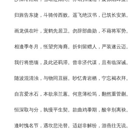
归旌告东捷，斗骑传西败。遥飞绝汉书，已筑长安第。
画龙俱在叶，宠鹤先居卫。勿辞部曲勋，不藉将军势。
相逢季冬月，怅望穷海裔。折剑留赠人，严装遂云迈。
我行将悠缅，及此还羁滞。曾非济代谋，且有临深诫。
随波混清浊，与物同丑丽。眇忆青岩栖，宁忘褐衣拜。
自言爱水石，本欲亲兰蕙。何意薄松筠，翻然重菅蒯。
恒深取与分，孰慢平生契。款曲鸡黍期，酸辛别离袂。
逢时愧名节，遇坎悲沦替。适赵非解纷，游燕往无说。