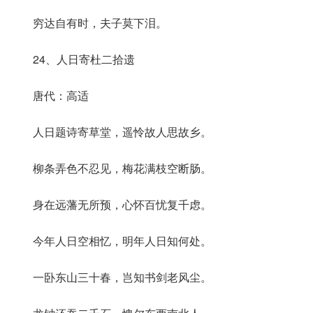
穷达自有时，夫子莫下泪。
24、人日寄杜二拾遗
唐代：高适
人日题诗寄草堂，遥怜故人思故乡。
柳条弄色不忍见，梅花满枝空断肠。
身在远藩无所预，心怀百忧复千虑。
今年人日空相忆，明年人日知何处。
一卧东山三十春，岂知书剑老风尘。