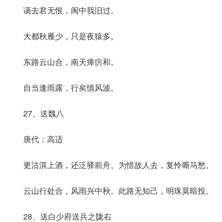
谪去君无恨，闽中我旧过。
大都秋雁少，只是夜猿多。
东路云山合，南天瘴疠和。
自当逢雨露，行矣慎风波。
27、送魏八
唐代：高适
更沽淇上酒，还泛驿前舟。为惜故人去，复怜嘶马愁。
云山行处合，风雨兴中秋。此路无知己，明珠莫暗投。
28、送白少府送兵之陇右