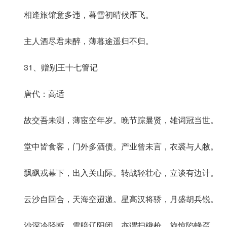
相逢旅馆意多违，暮雪初晴候雁飞。
主人酒尽君未醉，薄暮途遥归不归。
31、赠别王十七管记
唐代：高适
故交吾未测，薄宦空年岁。晚节踪曩贤，雄词冠当世。
堂中皆食客，门外多酒债。产业曾未言，衣裘与人敝。
飘飖戎幕下，出入关山际。转战轻壮心，立谈有边计。
云沙自回合，天海空迢递。星高汉将骄，月盛胡兵锐。
沙深冷陉断，雪暗辽阳闭。亦谓扫欃枪，旋惊陷蜂虿。