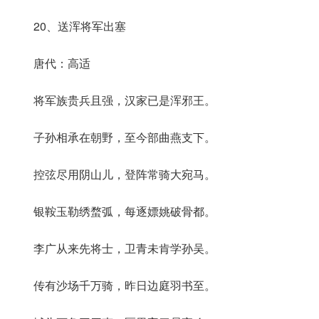
20、送浑将军出塞
唐代：高适
将军族贵兵且强，汉家已是浑邪王。
子孙相承在朝野，至今部曲燕支下。
控弦尽用阴山儿，登阵常骑大宛马。
银鞍玉勒绣蝥弧，每逐嫖姚破骨都。
李广从来先将士，卫青未肯学孙吴。
传有沙场千万骑，昨日边庭羽书至。