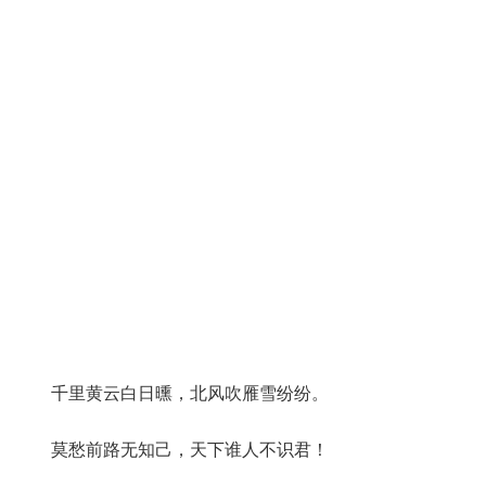
千里黄云白日曛，北风吹雁雪纷纷。
莫愁前路无知己，天下谁人不识君！