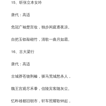
15、听张立本女吟
唐代：高适
危冠广袖楚宫妆，独步闲庭逐夜凉。
自把玉钗敲砌竹，清歌一曲月如霜。
16、古大梁行
唐代：高适
古城莽苍饶荆榛，驱马荒城愁杀人，
魏王宫观尽禾黍，信陵宾客随灰尘。
忆昨雄都旧朝市，轩车照耀歌钟起，