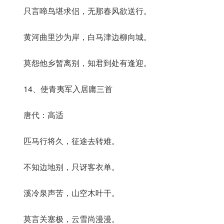
只言啼鸟堪求侣，无那春风欲送行。
黄河曲里沙为岸，白马津边柳向城。
莫怨他乡暂离别，知君到处有逢迎。
14、使青夷军入居庸三首
唐代：高适
匹马行将久，征途去转难。
不知边地别，只讶客衣单。
溪冷泉声苦，山空木叶干。
莫言关塞极，云雪尚漫漫。