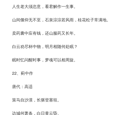
人生老大须恣意，看君解作一生事。
山间偃仰无不至，石泉淙淙若风雨，桂花松子常满地。
卖药囊中应有钱，还山服药又长年。
白云劝尽杯中物，明月相随何处眠？
眠时忆问醒时事，梦魂可以相周旋。
22、蓟中作
唐代：高适
策马自沙漠，长驱登塞垣。
边城何萧条，白日黄云昏。