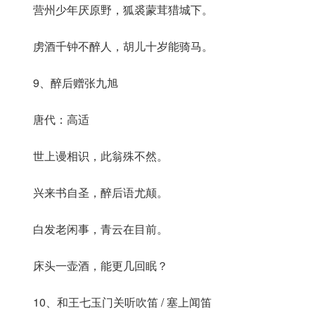
营州少年厌原野，狐裘蒙茸猎城下。
虏酒千钟不醉人，胡儿十岁能骑马。
9、醉后赠张九旭
唐代：高适
世上谩相识，此翁殊不然。
兴来书自圣，醉后语尤颠。
白发老闲事，青云在目前。
床头一壶酒，能更几回眠？
10、和王七玉门关听吹笛 / 塞上闻笛