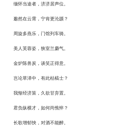
缅怀当途者，济济居声位。
邈然在云霄，宁肯更沦踬？
周旋多燕乐，门馆列车骑。
美人芙蓉姿，狭室兰麝气。
金炉陈兽炭，谈笑正得意。
岂论草泽中，有此枯槁士？
我惭经济策，久欲甘弃置。
君负纵横才，如何尚憔悴？
长歌增郁怏，对酒不能醉。