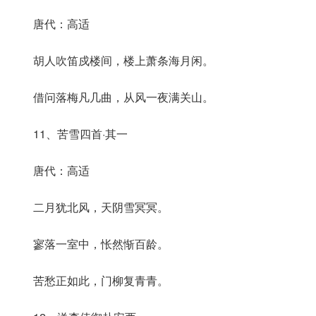
唐代：高适
胡人吹笛戍楼间，楼上萧条海月闲。
借问落梅凡几曲，从风一夜满关山。
11、苦雪四首·其一
唐代：高适
二月犹北风，天阴雪冥冥。
寥落一室中，怅然惭百龄。
苦愁正如此，门柳复青青。