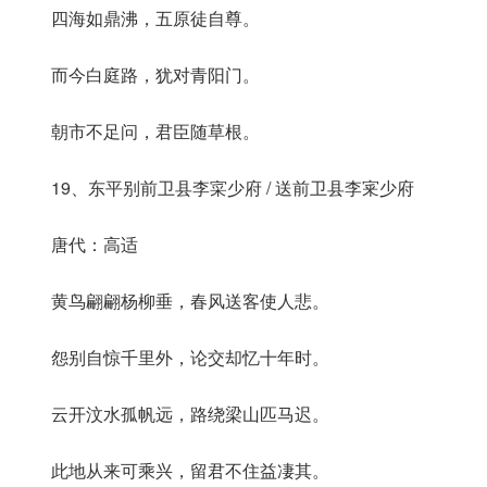
四海如鼎沸，五原徒自尊。
而今白庭路，犹对青阳门。
朝市不足问，君臣随草根。
19、东平别前卫县李寀少府 / 送前卫县李宷少府
唐代：高适
黄鸟翩翩杨柳垂，春风送客使人悲。
怨别自惊千里外，论交却忆十年时。
云开汶水孤帆远，路绕梁山匹马迟。
此地从来可乘兴，留君不住益凄其。