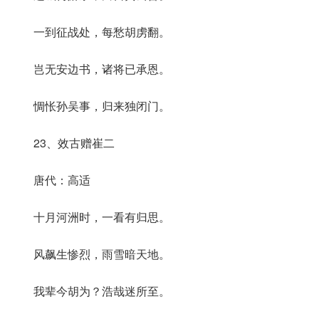
一到征战处，每愁胡虏翻。
岂无安边书，诸将已承恩。
惆怅孙吴事，归来独闭门。
23、效古赠崔二
唐代：高适
十月河洲时，一看有归思。
风飙生惨烈，雨雪暗天地。
我辈今胡为？浩哉迷所至。