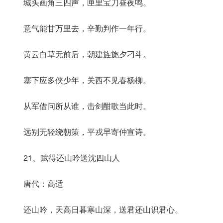
城头画角三四声，匣里宝刀昼夜鸣。
意气能甘万里去，辛勤判作一年行。
黄云白草无前后，朝建旌旄夕刁斗。
塞下应多侠少年，关西不见春杨柳。
从军借问所从谁，击剑酣歌当此时。
远别无轻绕朝策，平戎早寄仲宣诗。
21、赋得还山吟送沈四山人
唐代：高适
还山吟，天高日暮寒山深，送君还山识君心。