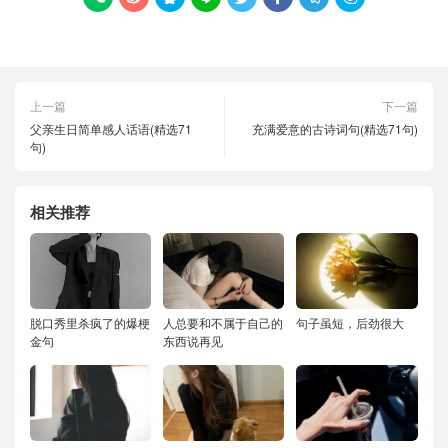
上一篇
下一篇
父亲生日简单感人话语(精选71
充满爱意的古诗词句(精选71句)
句)
相关推荐
脱口秀里杀疯了的爆梗
人总要和不属于自己的
句子虽短，后劲很大
金句
东西说再见