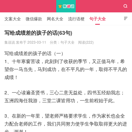

文案大全
微信爆款
网名大全
流行语梗
句子大全

知识大全
写给成绩差的孩子的话(63句)
集说说 发布于 2023-03-11
分类：
句子大全
阅读(222)
集说说
写给成绩差的孩子的话（一）
1、十年寒窗苦读，此刻到了收获的季节，又正值马年，希
望你一马当先，马到成功，在不平凡的一年，取得不平凡的
成绩！
2、一心读遍圣贤书，三心二意无益处，四书五经励我志；
五洲四海任我游，三堂二课皆用功，一生前程始于此。
3、在新的一年里，望老师严格要求学生，作为家长也会全
力配合老师的工作，我们共同努力使学生争取取得更大的进
步。谢谢！