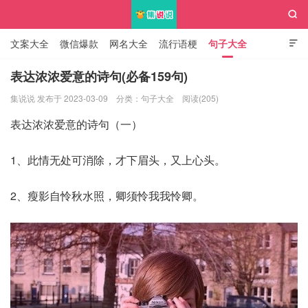

文案大全
微信爆款
网名大全
流行语梗
句子大全

知识大全
表达浓浓爱意的诗句(必备159句)
集说说 发布于 2023-03-09
分类：
句子大全
阅读(205)
集说说
表达浓浓爱意的诗句（一）
1、此情无处可消除，才下眉头，又上心头。
2、瘦影自怜秋水照，卿须怜我我怜卿。