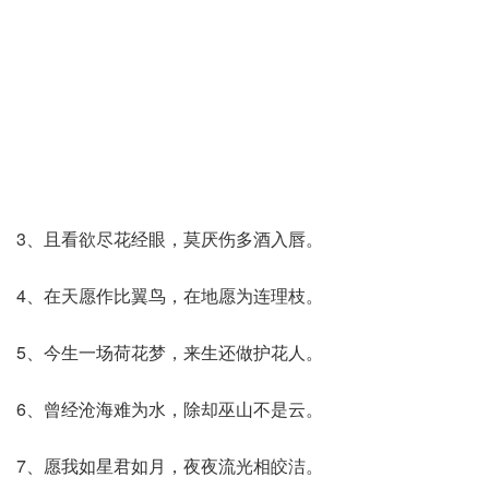
3、且看欲尽花经眼，莫厌伤多酒入唇。
4、在天愿作比翼鸟，在地愿为连理枝。
5、今生一场荷花梦，来生还做护花人。
6、曾经沧海难为水，除却巫山不是云。
7、愿我如星君如月，夜夜流光相皎洁。