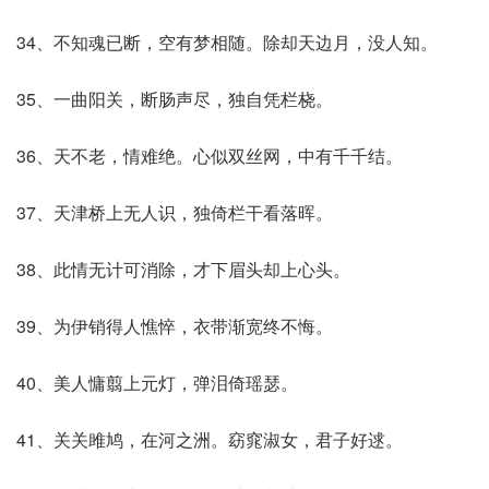
34、不知魂已断，空有梦相随。除却天边月，没人知。
35、一曲阳关，断肠声尽，独自凭栏桡。
36、天不老，情难绝。心似双丝网，中有千千结。
37、天津桥上无人识，独倚栏干看落晖。
38、此情无计可消除，才下眉头却上心头。
39、为伊销得人憔悴，衣带渐宽终不悔。
40、美人慵翦上元灯，弹泪倚瑶瑟。
41、关关雎鸠，在河之洲。窈窕淑女，君子好逑。