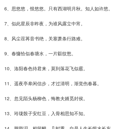
6、思悠悠，恨悠悠。只有西湖明月秋。知人如许悠。
7、似此星辰非昨夜，为谁风露立中宵。
8、风尘荏苒音书绝，关塞萧条行路难。
9、春慵恰似春塘水，一片縠纹愁。
10、洛阳春色待君来，莫到落花飞似霰。
11、遥夜亭皋闲信步，才过清明，渐觉伤春暮。
12、忽见陌头杨柳色，悔教夫婿觅封侯。
13、玲珑骰子安红豆，入骨相思知不知。
14、胭脂泪，相留醉，几时重，自是人生长恨水长东。