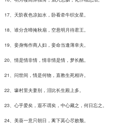
17、天阶夜色凉如水，卧看牵牛织女星。
18、谁分含啼掩秋扇，空悬明月待君王。
19、妾身悔作商人妇，妾命当逢薄幸夫。
20、情是情非情，情非情是情，梦长酩。
21、问世间，情是何物，直教生死相许。
22、壕村里夫妻别，泪比长生殿上多。
23、心乎爱矣，遐不谓矣，中心藏之，何日忘之。
24、美葵一意只朝日，蓠下莴心尽败颓。