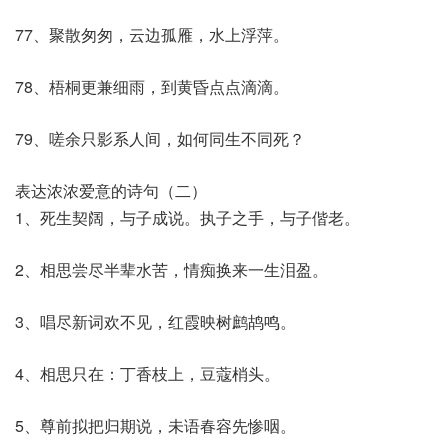
77、聚散匆匆，云边孤雁，水上浮萍。
78、梧桐更兼细雨，到黄昏点点滴滴。
79、嗟余只影系人间，如何同生不同死？
表达浓浓爱意的诗句（二）
1、死生契阔，与子成说。执子之手，与子偕老。
2、相思尝尽半辈水苦，情痴换来一生泪盈。
3、唱尽新词欢不见，红霞映树鹧鸪鸣。
4、相思只在：丁香枝上，豆蔻梢头。
5、尊前拟把归期说，未语春容先惨咽。