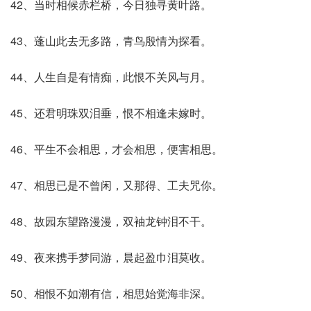
42、当时相候赤栏桥，今日独寻黄叶路。
43、蓬山此去无多路，青鸟殷情为探看。
44、人生自是有情痴，此恨不关风与月。
45、还君明珠双泪垂，恨不相逢未嫁时。
46、平生不会相思，才会相思，便害相思。
47、相思已是不曾闲，又那得、工夫咒你。
48、故园东望路漫漫，双袖龙钟泪不干。
49、夜来携手梦同游，晨起盈巾泪莫收。
50、相恨不如潮有信，相思始觉海非深。