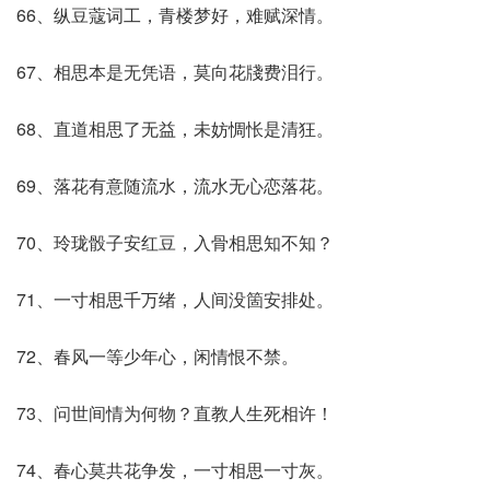
66、纵豆蔻词工，青楼梦好，难赋深情。
67、相思本是无凭语，莫向花牋费泪行。
68、直道相思了无益，未妨惆怅是清狂。
69、落花有意随流水，流水无心恋落花。
70、玲珑骰子安红豆，入骨相思知不知？
71、一寸相思千万绪，人间没箇安排处。
72、春风一等少年心，闲情恨不禁。
73、问世间情为何物？直教人生死相许！
74、春心莫共花争发，一寸相思一寸灰。