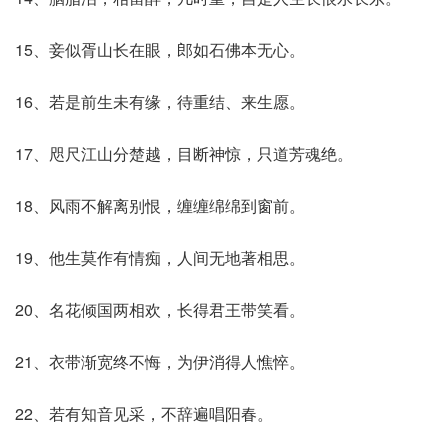
15、妾似胥山长在眼，郎如石佛本无心。
16、若是前生未有缘，待重结、来生愿。
17、咫尺江山分楚越，目断神惊，只道芳魂绝。
18、风雨不解离别恨，缠缠绵绵到窗前。
19、他生莫作有情痴，人间无地著相思。
20、名花倾国两相欢，长得君王带笑看。
21、衣带渐宽终不悔，为伊消得人憔悴。
22、若有知音见采，不辞遍唱阳春。