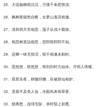
25、大堤杨柳雨沉沉，万缕千条惹恨深。
26、枫树夜猿愁自断，女萝山鬼语相邀。
27、清风明月苦相思，荡子从戎十载馀。
28、相思树底说相思，思郎恨郎郎不知。
29、还卿一钵无情泪，恨不相逢未剃时。
30、思悠悠，恨悠悠，恨到归时方始休。月明人倚楼。
31、双星良夜，耕慵织懒，应被群仙相妒。
32、芙蓉不及美人妆，水殿风来珠翠香。
33、锁离愁，连绵无际，来时陌上初熏。