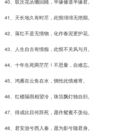
40、取次花丛懒回顾，半缘修道半缘君。
41、天长地久有时尽，此恨绵绵无绝期。
42、落红不是无情物，化作春泥更护花。
43、人生自古有情痴，此恨不关风与月。
44、十年生死两茫茫！不思量，自难忘。
45、鸿雁在云鱼在水，惆怅此情难寄。
46、红楼隔雨相望冷，珠箔飘灯独自归。
47、得成比目何辞死，愿作鸳鸯不羡仙。
48、君安游兮西入秦，愿为影兮随君身。