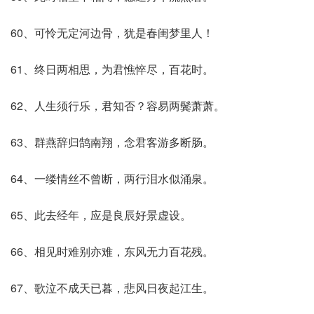
60、可怜无定河边骨，犹是春闺梦里人！
61、终日两相思，为君憔悴尽，百花时。
62、人生须行乐，君知否？容易两鬓萧萧。
63、群燕辞归鹄南翔，念君客游多断肠。
64、一缕情丝不曾断，两行泪水似涌泉。
65、此去经年，应是良辰好景虚设。
66、相见时难别亦难，东风无力百花残。
67、歌泣不成天已暮，悲风日夜起江生。