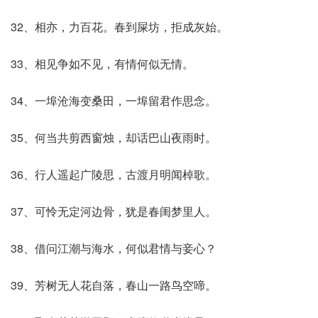
32、相亦，力百花。春到屎坊，拒成灰始。
33、相见争如不见，有情何似无情。
34、一埠沧海变桑田，一埠留君作思念。
35、何当共剪西窗烛，却话巴山夜雨时。
36、行人遥起广陵思，古渡月明闻棹歌。
37、可怜无定河边骨，犹是春闺梦里人。
38、借问江潮与海水，何似君情与妾心？
39、芳树无人花自落，春山一路鸟空啼。