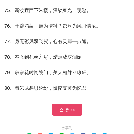
75、新妆宜面下朱楼，深锁春光一院愁。
76、开辟鸿蒙，谁为情种？都只为风月情浓。
77、身无彩凤双飞翼，心有灵犀一点通。
78、春蚕到死丝方尽，蜡炬成灰泪始干。
79、寂寂花时闭院门，美人相并立琼轩。
80、看朱成碧思纷纷，憔悴支离为忆君。
赞 (
0
)

分享到