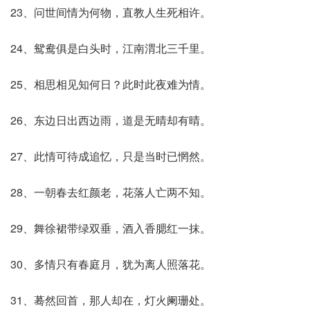
23、问世间情为何物，直教人生死相许。
24、鸳鸯俱是白头时，江南渭北三千里。
25、相思相见知何日？此时此夜难为情。
26、东边日出西边雨，道是无晴却有晴。
27、此情可待成追忆，只是当时已惘然。
28、一朝春去红颜老，花落人亡两不知。
29、舞徐裙带绿双垂，酒入香腮红一抹。
30、多情只有春庭月，犹为离人照落花。
31、蓦然回首，那人却在，灯火阑珊处。