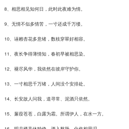
8、相思相见知何日，此时此夜难为情。
9、无情不似多情苦，一寸还成千万缕。
10、诬赖杏花多意绪，数枝穿翠好相容。
11、夜长争得薄情知，春初早被相思染。
12、褪尽风华，我依然在彼岸守护你。
13、一寸相思千万绪，人间没个安排处。
14、长安故人问我，道寻常、泥酒只依然。
15、蒹葭苍苍，白露为霜。所谓伊人，在水一方。
16、明月楼高休独倚，酒入愁肠，化作相思泪。