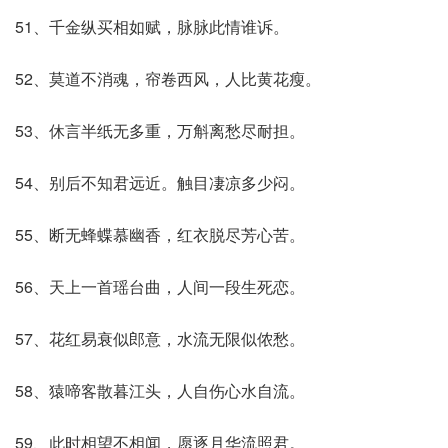
51、千金纵买相如赋，脉脉此情谁诉。
52、莫道不消魂，帘卷西风，人比黄花瘦。
53、休言半纸无多重，万斛离愁尽耐担。
54、别后不知君远近。触目凄凉多少闷。
55、断无蜂蝶慕幽香，红衣脱尽芳心苦。
56、天上一首瑶台曲，人间一段生死恋。
57、花红易衰似郎意，水流无限似侬愁。
58、猿啼客散暮江头，人自伤心水自流。
59、此时相望不相闻，愿逐月华流照君。