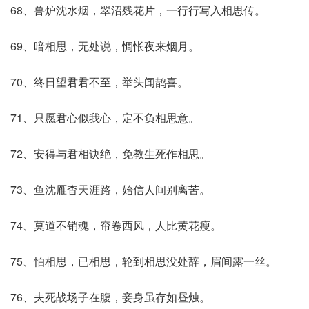
68、兽炉沈水烟，翠沼残花片，一行行写入相思传。
69、暗相思，无处说，惆怅夜来烟月。
70、终日望君君不至，举头闻鹊喜。
71、只愿君心似我心，定不负相思意。
72、安得与君相诀绝，免教生死作相思。
73、鱼沈雁杳天涯路，始信人间别离苦。
74、莫道不销魂，帘卷西风，人比黄花瘦。
75、怕相思，已相思，轮到相思没处辞，眉间露一丝。
76、夫死战场子在腹，妾身虽存如昼烛。