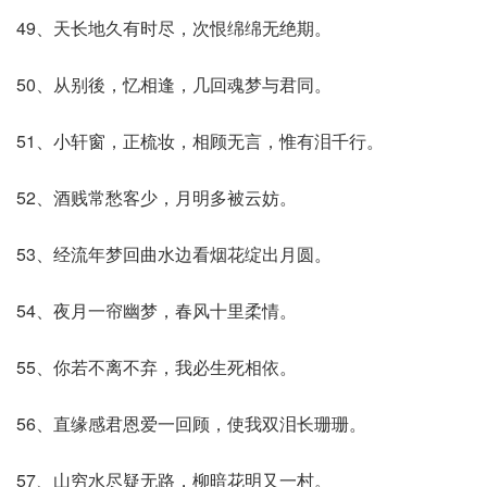
49、天长地久有时尽，次恨绵绵无绝期。
50、从别後，忆相逢，几回魂梦与君同。
51、小轩窗，正梳妆，相顾无言，惟有泪千行。
52、酒贱常愁客少，月明多被云妨。
53、经流年梦回曲水边看烟花绽出月圆。
54、夜月一帘幽梦，春风十里柔情。
55、你若不离不弃，我必生死相依。
56、直缘感君恩爱一回顾，使我双泪长珊珊。
57、山穷水尽疑无路，柳暗花明又一村。