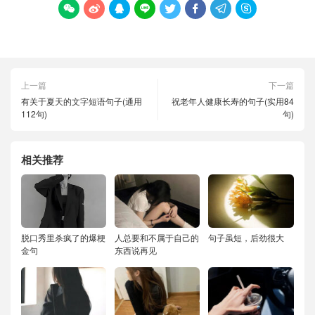








上一篇
下一篇
有关于夏天的文字短语句子(通用
祝老年人健康长寿的句子(实用84
112句)
句)
相关推荐
脱口秀里杀疯了的爆梗
人总要和不属于自己的
句子虽短，后劲很大
金句
东西说再见