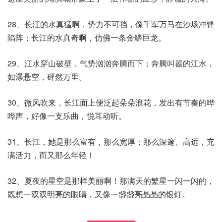
28、长江的水真猛啊，势力不可挡，像千军万马在沙场冲锋
陷阵；长江的水真奇啊，仿佛一条金鳞巨龙。
29、江水穿山破壁，气势汹汹奔腾而下；奔腾叫嚣的江水，
如瀑悬空，砰然万里。
30、微风吹来，长江面上便泛起朵朵浪花，发出有节奏的哗
哗声，好像一支乐曲，悦耳动听。
31、长江，她是那么富有，那么宽厚；那么深邃、高远，充
满活力，而又那么年轻！
32、夏夜的星空是那样美丽啊！那满天的繁星一闪一闪的，
既想一双双明亮的眼睛，又像一盏盏亮晶晶的银灯。