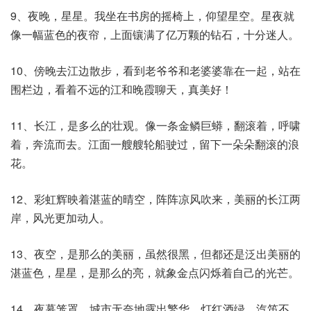
9、夜晚，星星。我坐在书房的摇椅上，仰望星空。星夜就
像一幅蓝色的夜帘，上面镶满了亿万颗的钻石，十分迷人。
10、傍晚去江边散步，看到老爷爷和老婆婆靠在一起，站在
围栏边，看着不远的江和晚霞聊天，真美好！
11、长江，是多么的壮观。像一条金鳞巨蟒，翻滚着，呼啸
着，奔流而去。江面一艘艘轮船驶过，留下一朵朵翻滚的浪
花。
12、彩虹辉映着湛蓝的晴空，阵阵凉风吹来，美丽的长江两
岸，风光更加动人。
13、夜空，是那么的美丽，虽然很黑，但都还是泛出美丽的
湛蓝色，星星，是那么的亮，就象金点闪烁着自己的光芒。
14、夜幕笼罩，城市无奈地露出繁华，灯红酒绿，汽笛不