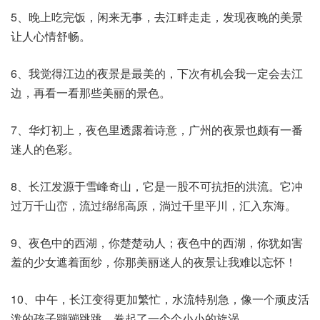
5、晚上吃完饭，闲来无事，去江畔走走，发现夜晚的美景
让人心情舒畅。
6、我觉得江边的夜景是最美的，下次有机会我一定会去江
边，再看一看那些美丽的景色。
7、华灯初上，夜色里透露着诗意，广州的夜景也颇有一番
迷人的色彩。
8、长江发源于雪峰奇山，它是一股不可抗拒的洪流。它冲
过万千山峦，流过绵绵高原，淌过千里平川，汇入东海。
9、夜色中的西湖，你楚楚动人；夜色中的西湖，你犹如害
羞的少女遮着面纱，你那美丽迷人的夜景让我难以忘怀！
10、中午，长江变得更加繁忙，水流特别急，像一个顽皮活
泼的孩子蹦蹦跳跳，卷起了一个个小小的旋涡。