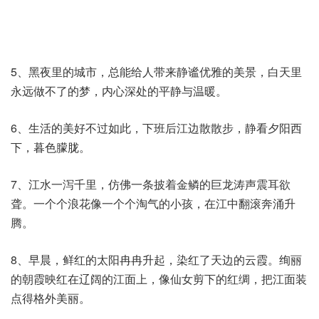
5、黑夜里的城市，总能给人带来静谧优雅的美景，白天里
永远做不了的梦，内心深处的平静与温暖。
6、生活的美好不过如此，下班后江边散散步，静看夕阳西
下，暮色朦胧。
7、江水一泻千里，仿佛一条披着金鳞的巨龙涛声震耳欲
聋。一个个浪花像一个个淘气的小孩，在江中翻滚奔涌升
腾。
8、早晨，鲜红的太阳冉冉升起，染红了天边的云霞。绚丽
的朝霞映红在辽阔的江面上，像仙女剪下的红绸，把江面装
点得格外美丽。