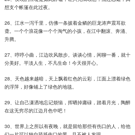
想支个帐篷在此过夜。
26、江水一泻千里，仿佛一条披着金鳞的巨龙涛声震耳欲
聋。一个个浪花像一个个淘气的小孩，在江中翻滚、奔涌、
升腾。
27、哼哼小曲，江边吹风散步。谈谈心情，闲聊一番，就十
分美好。平淡人生，不凡生命！今天很开心。
28、天色越来越暗，天上飘着红色的云彩，江面上漂着绿色
的浮萍，好像铺上了绿色的地毯。
29、让自己潇洒地忘记烦恼，挥晒掉庸碌，踏着月光，陶醉
在这无穷尽的江边月色中吧！
30、世界上之所以有夜晚，就是留给那些有伤口的人，给他
们一片可以独自舔舐伤口的黑，且不被人发现。