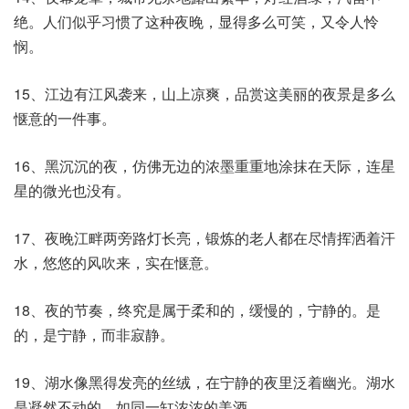
绝。人们似乎习惯了这种夜晚，显得多么可笑，又令人怜
悯。
15、江边有江风袭来，山上凉爽，品赏这美丽的夜景是多么
惬意的一件事。
16、黑沉沉的夜，仿佛无边的浓墨重重地涂抹在天际，连星
星的微光也没有。
17、夜晚江畔两旁路灯长亮，锻炼的老人都在尽情挥洒着汗
水，悠悠的风吹来，实在惬意。
18、夜的节奏，终究是属于柔和的，缓慢的，宁静的。是
的，是宁静，而非寂静。
19、湖水像黑得发亮的丝绒，在宁静的夜里泛着幽光。湖水
是凝然不动的，如同一缸浓浓的美酒。