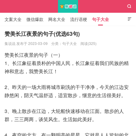

文案大全
微信爆款
网名大全
流行语梗
句子大全

知识大全
赞美长江夜景的句子(优选63句)
集说说 发布于 2023-03-09
分类：
句子大全
阅读(325)
集说说
赞美长江夜景的句子（一）
1、长江象征着质朴的中国人民，长江象征着我们民族的精
神和意志，我赞美长江！
2、昨天的一场大雨将城市刷洗的干干净净，今天的江边安
静悠闲，阴天气温舒适，适宜散步，惬意的生活很美好。
3、晚上散步在江边，大轮船快速移动在江面。散步的人
群，三三两两，谈笑风生。生活如此美好。
4、夜空的北方，有一颗明亮的星星，它就是人人皆知的北