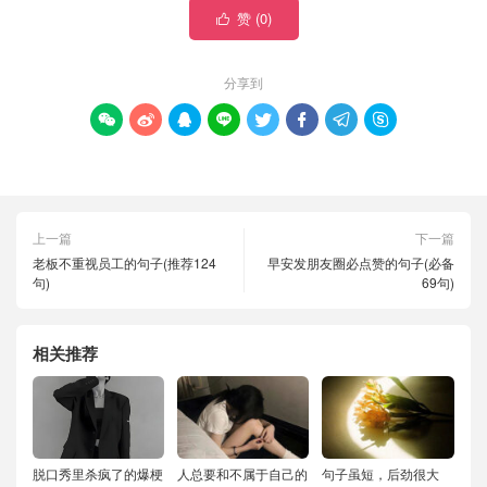
赞 (
0
)

分享到








上一篇
下一篇
老板不重视员工的句子(推荐124
早安发朋友圈必点赞的句子(必备
句)
69句)
相关推荐
脱口秀里杀疯了的爆梗
人总要和不属于自己的
句子虽短，后劲很大