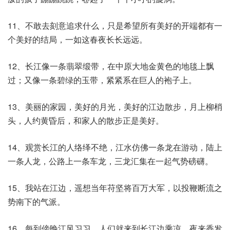
11、不敢去刻意追求什么，只是希望所有美好的开端都有一
个美好的结局，一如这春夜长长远远。
12、长江像一条翡翠缎带，在中原大地金黄色的地毯上飘
过；又像一条碧绿的玉带，紧紧系在巨人的袍子上。
13、美丽的家园，美好的月光，美好的江边散步，月上柳梢
头，人约黄昏后，和家人的散步正是美好。
14、观赏长江的人络绎不绝，江水仿佛一条龙在游动，陆上
一条人龙，公路上一条车龙，三龙汇集在一起气势磅礴。
15、我站在江边，遥想当年苻坚将百万大军，以投鞭断流之
势南下的气派。
16、每到傍晚江风习习，人们就来到长江边乘凉。夜来香发