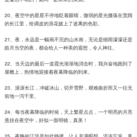
20、夜空中的星星不停地眨着眼晴，微弱的星光撒落在宽阔
的长江里，给调皮的浪花披上了迷离的色彩。
21、夜，永远是一幅画不完的山水画，无论是细雨濛濛还是
皓月当空的夜，都会给人一种美的遐想，令人神往。
22、当天边的最后一道霞光渐渐地消去时，我兴奋地跑到了
屋檐上，热情地迎接着夜幕降临的到来。
23、滚滚长江，冲破冰山，切开雪野，艰难曲折而又一往无
前地一泻千里。
24、每当夜幕降临的时候，天上繁星点点，一个明亮的月亮
悬挂在夜空中，好似一面明镜，真美！
25、夜晚的江堤是如此静谧，让人充满暇想，流连忘返，真