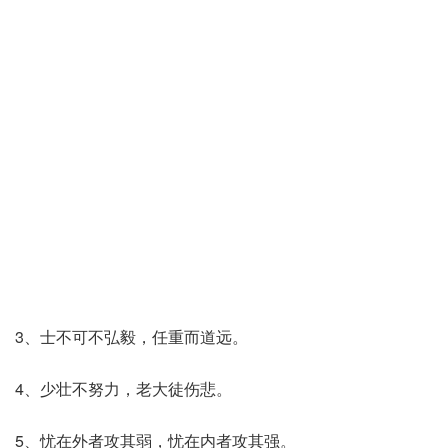
3、士不可不弘毅，任重而道远。
4、少壮不努力，老大徒伤悲。
5、忧在外者攻其弱，忧在内者攻其强。