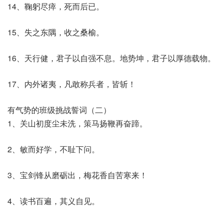
14、鞠躬尽瘁，死而后已。
15、失之东隅，收之桑榆。
16、天行健，君子以自强不息。地势坤，君子以厚德载物。
17、内外诸夷，凡敢称兵者，皆斩！
有气势的班级挑战誓词（二）
1、关山初度尘未洗，策马扬鞭再奋蹄。
2、敏而好学，不耻下问。
3、宝剑锋从磨砺出，梅花香自苦寒来！
4、读书百遍，其义自见。