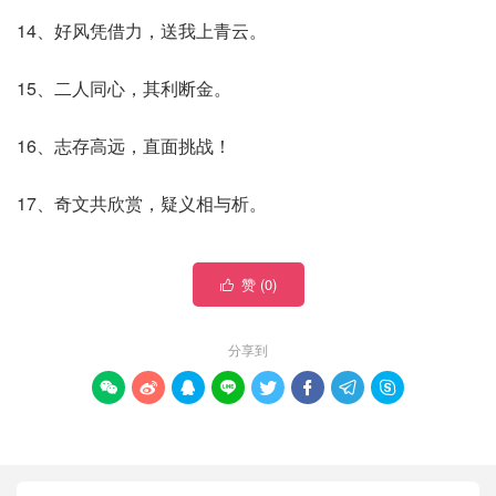
14、好风凭借力，送我上青云。
15、二人同心，其利断金。
16、志存高远，直面挑战！
17、奇文共欣赏，疑义相与析。
赞 (
0
)

分享到







