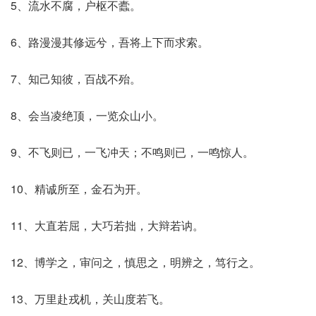
5、流水不腐，户枢不蠹。
6、路漫漫其修远兮，吾将上下而求索。
7、知己知彼，百战不殆。
8、会当凌绝顶，一览众山小。
9、不飞则已，一飞冲天；不鸣则已，一鸣惊人。
10、精诚所至，金石为开。
11、大直若屈，大巧若拙，大辩若讷。
12、博学之，审问之，慎思之，明辨之，笃行之。
13、万里赴戎机，关山度若飞。