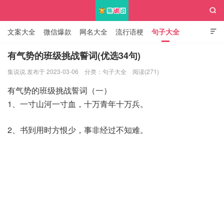

文案大全
微信爆款
网名大全
流行语梗
句子大全

知识大全
有气势的班级挑战誓词(优选34句)
集说说 发布于 2023-03-06
分类：
句子大全
阅读(271)
集说说
有气势的班级挑战誓词（一）
1、一寸山河一寸血，十万青年十万兵。
2、书到用时方恨少，事非经过不知难。