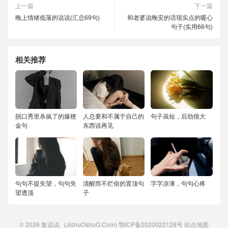
上一篇
下一篇
晚上情绪低落的说说(汇总69句)
和老婆说晚安的话现实点的暖心
句子(实用66句)
相关推荐
脱口秀里杀疯了的爆梗
人总要和不属于自己的
句子虽短，后劲很大
金句
东西说再见
句句不提失望，句句失
清醒而不烂俗的置顶句
字字凉薄，句句心疼
望透顶
子
© 2026
集说说
(JishuOshuO.Com)
鄂ICP备2020022128号
站点地图