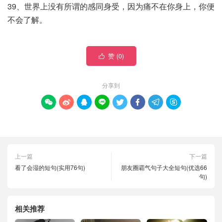
39、世界上没有所谓的感同身受，因为痛不在你身上，你便
不会了解。
赞 (
0
)

分享到








上一篇
下一篇
看了会湿的短句(实用76句)
朋友圈霸气句子大全短句(优选66
句)
相关推荐