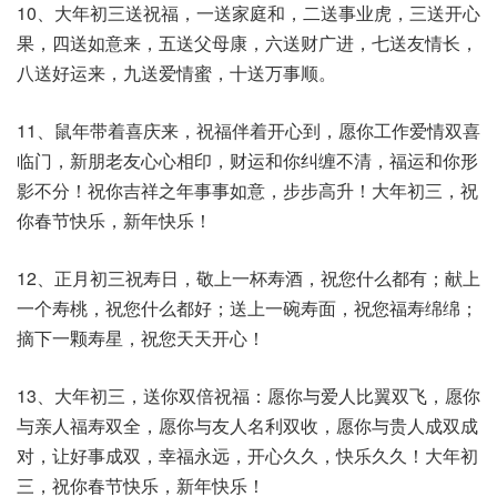
10、大年初三送祝福，一送家庭和，二送事业虎，三送开心
果，四送如意来，五送父母康，六送财广进，七送友情长，
八送好运来，九送爱情蜜，十送万事顺。
11、鼠年带着喜庆来，祝福伴着开心到，愿你工作爱情双喜
临门，新朋老友心心相印，财运和你纠缠不清，福运和你形
影不分！祝你吉祥之年事事如意，步步高升！大年初三，祝
你春节快乐，新年快乐！
12、正月初三祝寿日，敬上一杯寿酒，祝您什么都有；献上
一个寿桃，祝您什么都好；送上一碗寿面，祝您福寿绵绵；
摘下一颗寿星，祝您天天开心！
13、大年初三，送你双倍祝福：愿你与爱人比翼双飞，愿你
与亲人福寿双全，愿你与友人名利双收，愿你与贵人成双成
对，让好事成双，幸福永远，开心久久，快乐久久！大年初
三，祝你春节快乐，新年快乐！