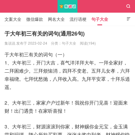

文案大全
微信爆款
网名大全
流行语梗
句子大全

知识大全
于大年初三有关的词句(通用26句)
集说说 发布于 2023-02-24
分类：
句子大全
阅读(194)
集说说
于大年初三有关的词句（一）
1、大年初三，开门大吉，喜气洋洋拜大年。一拜全家好，
二拜困难少。三拜烦恼消，四拜不变老。五拜儿女孝，六拜
幸福绕。七拜忧愁抛，八拜收入高。九拜平安罩，十拜乐逍
遥。
2、大年初三，家家户户过新年！我祝你开门见喜！迎面来
财！出门遇贵！在家听喜报！
3、大年初三，财源滚滚到你家，财神赐你金元宝，金玉满
堂和玛瑙，随心所欲买彩票，张张大奖中到老，财神赐你快