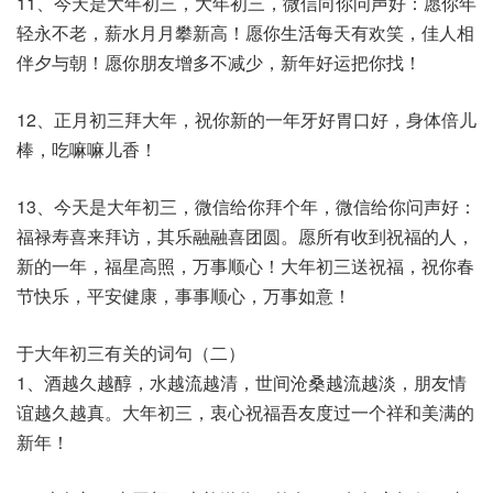
11、今天是大年初三，大年初三，微信向你问声好：愿你年
轻永不老，薪水月月攀新高！愿你生活每天有欢笑，佳人相
伴夕与朝！愿你朋友增多不减少，新年好运把你找！
12、正月初三拜大年，祝你新的一年牙好胃口好，身体倍儿
棒，吃嘛嘛儿香！
13、今天是大年初三，微信给你拜个年，微信给你问声好：
福禄寿喜来拜访，其乐融融喜团圆。愿所有收到祝福的人，
新的一年，福星高照，万事顺心！大年初三送祝福，祝你春
节快乐，平安健康，事事顺心，万事如意！
于大年初三有关的词句（二）
1、酒越久越醇，水越流越清，世间沧桑越流越淡，朋友情
谊越久越真。大年初三，衷心祝福吾友度过一个祥和美满的
新年！