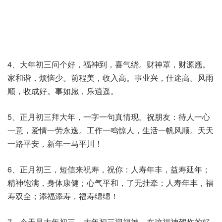
4、大年初三问个好，福神到，喜气绕。财神罩，财源翘。
家和谐，烦恼少。前程美，收入高。事业兴，仕途高。风雨
顺，收成好。事如愿，乐逍遥。
5、正月初三拜大年，一字一句真情现。祝朋友：待人一心
一意，爱情一劳永逸。工作一鸣惊人，生活一帆风顺。天天
一路平安，新年一马平川！
6、正月初三，短信来祝寿，祝你：人寿年丰，益寿延年；
精神饱满，身体康健；心气平和，了无挂牵；人寿年丰，福
寿双全；添福添寿，福寿绵绵！
7、今天是大年初三，大年初三迎福神，在这福神驾临的好