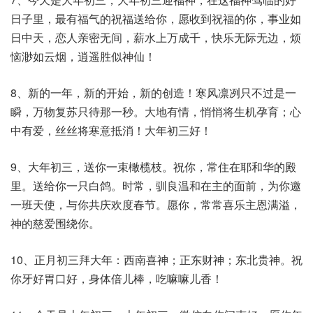
日子里，最有福气的祝福送给你，愿收到祝福的你，事业如
日中天，恋人亲密无间，薪水上万成千，快乐无际无边，烦
恼渺如云烟，逍遥胜似神仙！
8、新的一年，新的开始，新的创造！寒风凛冽只不过是一
瞬，万物复苏只待那一秒。大地有情，悄悄将生机孕育；心
中有爱，丝丝将寒意抵消！大年初三好！
9、大年初三，送你一束橄榄枝。祝你，常住在耶和华的殿
里。送给你一只白鸽。时常，驯良温和在主的面前，为你邀
一班天使，与你共庆欢度春节。愿你，常常喜乐主恩满溢，
神的慈爱围绕你。
10、正月初三拜大年：西南喜神；正东财神；东北贵神。祝
你牙好胃口好，身体倍儿棒，吃嘛嘛儿香！