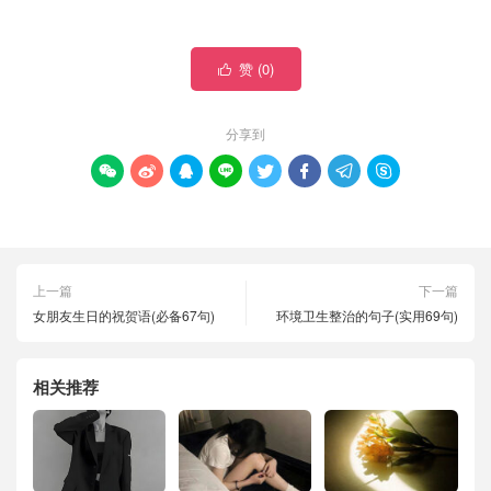
赞 (
0
)

分享到








上一篇
下一篇
女朋友生日的祝贺语(必备67句)
环境卫生整治的句子(实用69句)
相关推荐