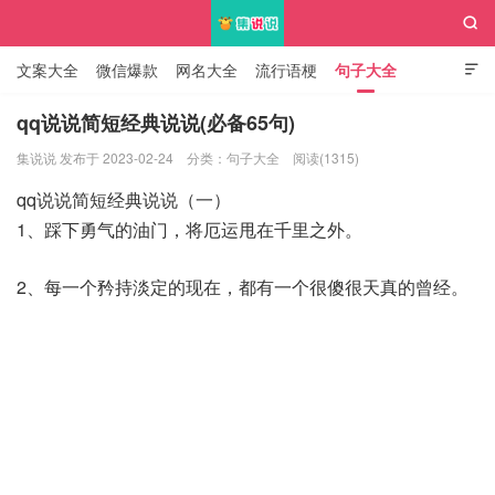

文案大全
微信爆款
网名大全
流行语梗
句子大全

知识大全
qq说说简短经典说说(必备65句)
集说说 发布于 2023-02-24
分类：
句子大全
阅读(1315)
集说说
qq说说简短经典说说（一）
1、踩下勇气的油门，将厄运甩在千里之外。
2、每一个矜持淡定的现在，都有一个很傻很天真的曾经。