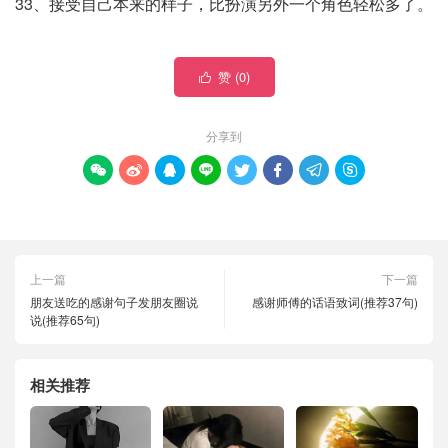
33、接受自己本来的样子，比扮演另外一个角色轻松多了。
赞 (
0
)

分享到








上一篇
下一篇
朋友送吃的感谢句子发朋友圈说
感谢师傅的话语致词(推荐37句)
说(推荐65句)
相关推荐