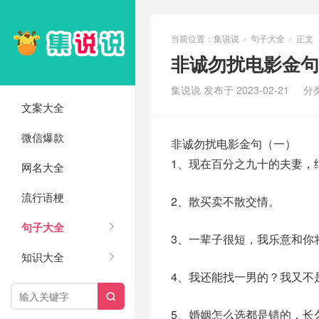
当前位置：
集说说
句子大全
正文
>
>
非诚勿扰电影金句(
集说说 发布于 2023-02-21
分
文案大全
微信爆款
非诚勿扰电影金句（一）
1、现在百分之九十的夫妻，
网名大全
流行语梗
2、散买卖不散交情。
句子大全
3、一辈子很短，我乐意和你
知识大全
4、我还能找一男的？我又不

5、婚姻怎么选都是错的，长