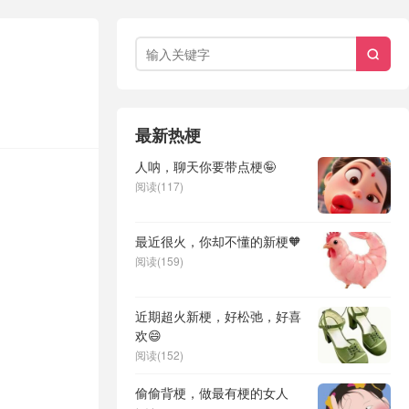

最新热梗
人呐，聊天你要带点梗🤪
阅读(117)
最近很火，你却不懂的新梗🧡
阅读(159)
近期超火新梗，好松弛，好喜
欢😄
阅读(152)
偷偷背梗，做最有梗的女人