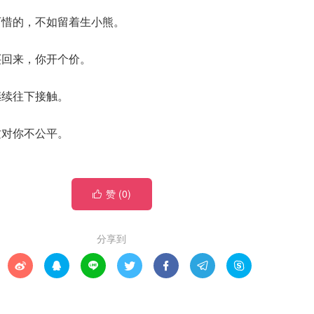
可惜的，不如留着生小熊。
买回来，你开个价。
继续往下接触。
这对你不公平。
赞 (
0
)

分享到






