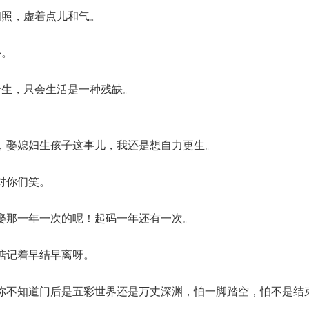
相照，虚着点儿和气。
心。
于生，只会生活是一种残缺。
，娶媳妇生孩子这事儿，我还是想自力更生。
对你们笑。
娶那一年一次的呢！起码一年还有一次。
惦记着早结早离呀。
你不知道门后是五彩世界还是万丈深渊，怕一脚踏空，怕不是结