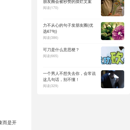
朋友圈会被秒赞的摆烂文案
阅读(170)
力不从心的句子发朋友圈(优
选67句)
阅读(386)
可刀是什么意思梗？
阅读(665)
一个男人不想失去你，会常说
这几句话，别不懂！
阅读(329)
束而是开