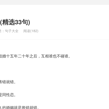
精选33句)
类：
句子大全
阅读(182)
结婚十五年二十年之后，互相谁也不碰谁。
将错就错。
是同性恋。
久的婚姻就是将错就错。