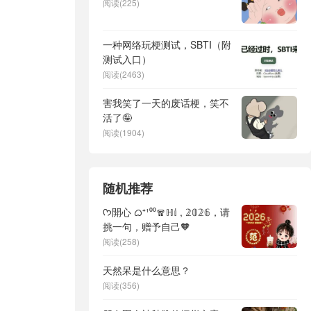
阅读(225)
一种网络玩梗测试，SBTI（附
测试入口）
阅读(2463)
害我笑了一天的废话梗，笑不
活了🤪
阅读(1904)
随机推荐
ᡣ𐭩開心 ᜊ⁺¹⁰⁰🧣ℍ𝕚 , 𝟚𝟘𝟚𝟞，请
挑一句，赠予自己🧡
阅读(258)
天然呆是什么意思？
阅读(356)