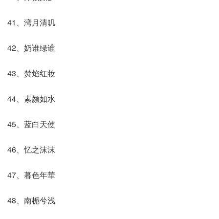
41、湾月清叽
42、奶谁绿谁
43、焚焰红妆
44、素颜如水
45、蓝白天使
46、忆之沫沫
47、暮色年華
48、南栀兮浅