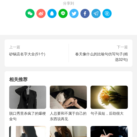
分享到








上一篇
下一篇
砂锅店名字大全(51个)
春天像什么的比喻句仿写句子(精
选32句)
相关推荐
脱口秀里杀疯了的爆梗
人总要和不属于自己的
句子虽短，后劲很大
金句
东西说再见