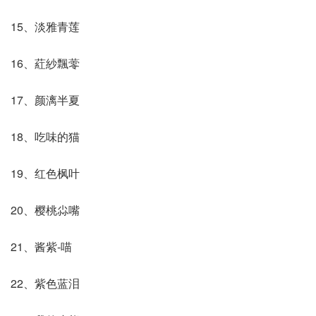
15、淡雅青莲
16、葒紗飄蕶
17、颜漓半夏
18、吃味的猫
19、红色枫叶
20、樱桃尛嘴
21、酱紫-喵
22、紫色蓝泪