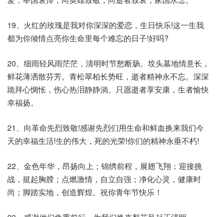
19、火红的玫瑰是我对你深深的爱恋，生日快乐!这一生我
都为你倾情点亮你生命里每个难忘的日子!好吗?
20、细雨轻风雨茫茫，清明时节愁断肠。坟头墓地情意长，
鲜花薄洒散芬芳。青松翠柏长势旺，逝者精神永不忘。深深
跪拜心惆怅，伤心热泪静静淌。只愿逝者享安康，生者愉快
幸福扬。
21、向革命先烈致敬!感谢先烈们用生命和鲜血换来我们今
天的幸福生活!生的伟大，死的光荣!你们的精神永垂不朽!
22、金色年华，昂扬向上；锦绣前程，展翅飞翔；迎接挑
战，挺起胸膛；点燃激情，自立自强；净化心灵，健康时
尚；脚踏实地，创造辉煌。祝你青年节快乐！