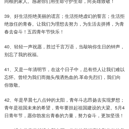
同根的家人。感谢你们用生命守护生命，向英雄致敬！
39、好生活拒绝美丽的谎言；生活拒绝虚幻的誓言；生活拒
绝放任的青春。让我们为理想去努力，为生活去拼搏，为青
春去奋斗！五四青年节快乐！
40、轻轻一声祝愿，胜过千言万语，当敲响你生日的钟声，
别忘了我的祝福。
41、又是一年清明节，在这个日子中，总有些人让我们难以
忘怀。曾经为我们而抛头颅洒热血的.革命先烈们，我们向
你致敬。
42、年是早晨七八点钟的太阳，青年斗志昂扬去实现梦想；
青年是祖国未来的希望，青年要担起祖国建设的大梁。5月4
日青年节，愿你勃发出青春的力量，努力奋斗，更加坚强！