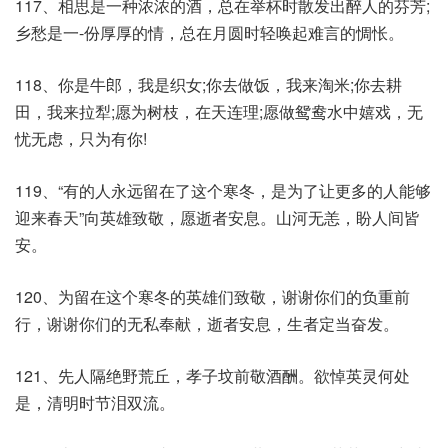
117、相思是一种浓浓的酒，总在举杯时散发出醉人的芬芳;
乡愁是一-份厚厚的情，总在月圆时轻唤起难言的惆怅。
118、你是牛郎，我是织女;你去做饭，我来淘米;你去耕
田，我来拉犁;愿为树枝，在天连理;愿做鸳鸯水中嬉戏，无
忧无虑，只为有你!
119、“有的人永远留在了这个寒冬，是为了让更多的人能够
迎来春天”向英雄致敬，愿逝者安息。山河无恙，盼人间皆
安。
120、为留在这个寒冬的英雄们致敬，谢谢你们的负重前
行，谢谢你们的无私奉献，逝者安息，生者定当奋发。
121、先人隔绝野荒丘，孝子坟前敬酒酬。欲悼英灵何处
是，清明时节泪双流。