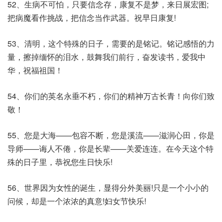
52、生病不可怕，只要信念存，康复不是梦，来日展宏图;
把病魔看作挑战，把信念当作武器。祝早日康复!
53、清明，这个特殊的日子，需要的是铭记。铭记感悟的力
量，擦掉缅怀的泪水，鼓舞我们前行，奋发读书，爱我中
华，祝福祖国！
54、你们的英名永垂不朽，你们的精神万古长青！向你们致
敬！
55、您是大海——包容不断，您是溪流——滋润心田，你是
导师——诲人不倦，你是长辈——关爱连连。在今天这个特
殊的日子里，恭祝您生日快乐!
56、世界因为女性的诞生，显得分外美丽!只是一个小小的
问候，却是一个浓浓的真意!妇女节快乐!