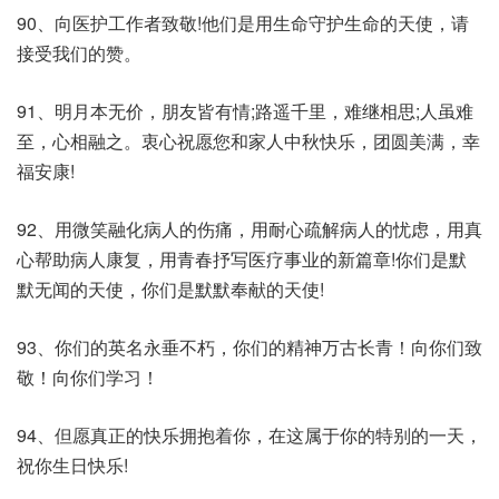
90、向医护工作者致敬!他们是用生命守护生命的天使，请
接受我们的赞。
91、明月本无价，朋友皆有情;路遥千里，难继相思;人虽难
至，心相融之。衷心祝愿您和家人中秋快乐，团圆美满，幸
福安康!
92、用微笑融化病人的伤痛，用耐心疏解病人的忧虑，用真
心帮助病人康复，用青春抒写医疗事业的新篇章!你们是默
默无闻的天使，你们是默默奉献的天使!
93、你们的英名永垂不朽，你们的精神万古长青！向你们致
敬！向你们学习！
94、但愿真正的快乐拥抱着你，在这属于你的特别的一天，
祝你生日快乐!