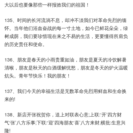
大以后也要像那些一样报效我们的祖国！
135、时间的长河流淌不息，却冲不淡我们对革命先烈的缅
怀。当年他们浴血奋战的每一寸土地，如今已鲜花朵朵，绿
树成荫，我们要珍惜现在来之不易的生活，更要懂得所肩负
的历史责任和使命。
136、朋友是春天的小雨贵重如油，朋友是夏天的冷饮解暑
清喉，朋友是秋天的白酒缓解忧愁，朋友是冬天的炉火温暖
炕头。青年节快乐！我的朋友！
137、我们今天的幸福生活是无数革命先烈用鲜血和生命换
来的!
138、新店开张祝贺你，送上对联表心意;上联:‘开’四方财
气‘张’八方乐事;下联:‘迎’四海朋友‘喜’八方来财;横批:生意兴
隆!