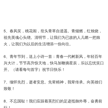
5、春风笑，桃花闹，坟头青草自逍遥。青烟燃，红烛烧，
祖先英魂心头绕。清明节，让我们为已故的人儿燃一把烛
火，让我们为以后的生活增添一份向往。
6、青年节到，送上小诗一首：青春一代树新风，年轻百年
兴大计，节节高升惊天地，快马加鞭摘星辰，乐以忘忧笑口
开。（请看每句首字）祝节日快乐！
7、缅怀先烈，逝者安息。先辈精神，我辈传承。向英雄们
致敬！
8、不忘国耻！我们应踩着英烈们的足迹抵御外辱，奋勇前
行！