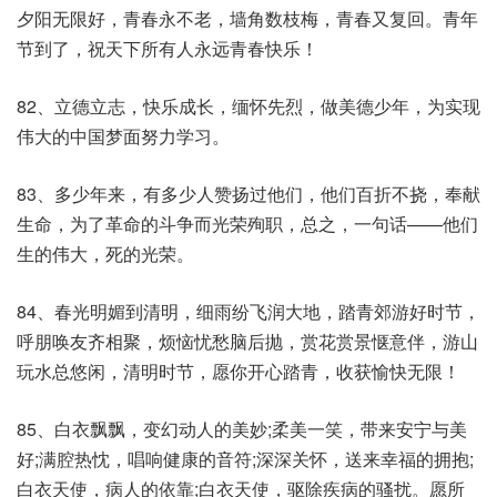
夕阳无限好，青春永不老，墙角数枝梅，青春又复回。青年
节到了，祝天下所有人永远青春快乐！
82、立德立志，快乐成长，缅怀先烈，做美德少年，为实现
伟大的中国梦面努力学习。
83、多少年来，有多少人赞扬过他们，他们百折不挠，奉献
生命，为了革命的斗争而光荣殉职，总之，一句话——他们
生的伟大，死的光荣。
84、春光明媚到清明，细雨纷飞润大地，踏青郊游好时节，
呼朋唤友齐相聚，烦恼忧愁脑后抛，赏花赏景惬意伴，游山
玩水总悠闲，清明时节，愿你开心踏青，收获愉快无限！
85、白衣飘飘，变幻动人的美妙;柔美一笑，带来安宁与美
好;满腔热忱，唱响健康的音符;深深关怀，送来幸福的拥抱;
白衣天使，病人的依靠;白衣天使，驱除疾病的骚扰。愿所