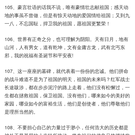
105、豪言壮语的话我不说，唯有豪情壮志献祖国；感天动
地的事虽不曾做，但是有惊天动地的爱国情给祖国；又到九
一八，不忘国耻，捍卫我的祖国，愿祖国更繁荣！
106、世界有正奇之分，也可理解为阴阳。天有日月，地有
山河，人有男女，道有乾坤，文有金庸古龙，武有北丐东
邪，我的祝福有圣诞节和平安夜!
107、这一座座的墓碑，就代表着一份份的忠诚。他们拼命
的战斗难道不是为了祖国的明天，祖国的未来吗？红军战士
长途跋涉，都在步步泥泞的路上走着，他们没有松懈过，一
生都在拯救祖国，保卫祖国。没有他们，哪来如今的美好的
家园，哪业如今的富裕生活，他们是创使者，他们尊敬他们
是理所当然的。
108、不要担心自己的力量过于渺小，任何浩大的历史都是