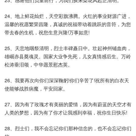
23、感谢他们负重前行，为我们换来梨花风起正清明。
24、地上鲜花灿烂，天空彩旗沸腾。火红的事业财源广进，
温馨的祝愿繁荣昌隆，真诚的祝福带动着跳跃的音符，为您
带去春的生机，祝您生意兴隆!万事如意!
25、天悲地咽祭清明，烈士丰碑矗日中。壮起神州铺血肉，
雄崛赤县奠魂灵。国家大业争先死，儿女真情感后生。万岭
松涛垂泪颂，中华愿景慰杰英。
26、我要再次向你们深深鞠躬!你们辛苦了!祝所有的白衣天
使能够战胜病魔，平安回家。
27、因为有了玫瑰才有美丽的爱情，因为有蔚蓝的天空才有
人类的梦想，因为有了你才让我感到幸福，祝你生日快乐!
28、烈士们，我不会忘记你们那种信念的，也不会忘记你们