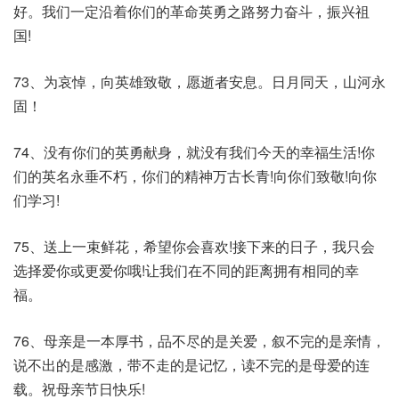
好。我们一定沿着你们的革命英勇之路努力奋斗，振兴祖
国!
73、为哀悼，向英雄致敬，愿逝者安息。日月同天，山河永
固！
74、没有你们的英勇献身，就没有我们今天的幸福生活!你
们的英名永垂不朽，你们的精神万古长青!向你们致敬!向你
们学习!
75、送上一束鲜花，希望你会喜欢!接下来的日子，我只会
选择爱你或更爱你哦!让我们在不同的距离拥有相同的幸
福。
76、母亲是一本厚书，品不尽的是关爱，叙不完的是亲情，
说不出的是感激，带不走的是记忆，读不完的是母爱的连
载。祝母亲节日快乐!