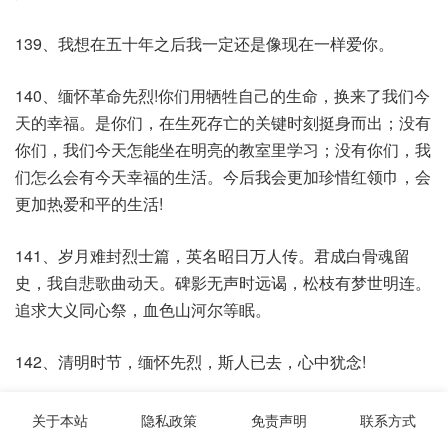
139、我想在五十年之后我一定还是像现在一样爱你。
140、缅怀革命先烈!你们用牺牲自己的生命，换来了我们今
天的幸福。是你们，在生死存亡的关键时刻挺身而出；没有
你们，我们今天怎能坐在明亮的教室里学习；没有你们，我
们怎么会有今天幸福的生活。今后我会更加珍惜红领巾，会
更加热爱和平的生活!
141、岁月难封烈士篇，英名昭日万人传。君成白骨魂留
史，我自悲歌曲动天。碑影无声时远谒，松枝有梦世明连。
追求大义同心祭，血色山河尔等眠。
142、清明时节，缅怀先烈，斯人已去，心中犹念!
143、轻声问候、声挚祝福，愿快乐常伴你左右，愿你拥有
关于本站
隐私政策
免责声明
联系方式
满怀的欢欣、丰收的希望，洋溢在这新的一年。生日快乐!