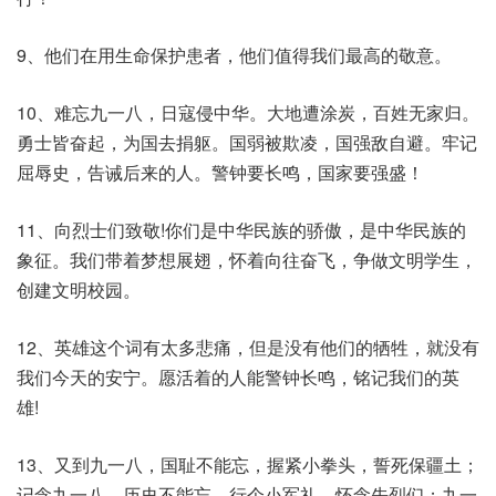
9、他们在用生命保护患者，他们值得我们最高的敬意。
10、难忘九一八，日寇侵中华。大地遭涂炭，百姓无家归。
勇士皆奋起，为国去捐躯。国弱被欺凌，国强敌自避。牢记
屈辱史，告诫后来的人。警钟要长鸣，国家要强盛！
11、向烈士们致敬!你们是中华民族的骄傲，是中华民族的
象征。我们带着梦想展翅，怀着向往奋飞，争做文明学生，
创建文明校园。
12、英雄这个词有太多悲痛，但是没有他们的牺牲，就没有
我们今天的安宁。愿活着的人能警钟长鸣，铭记我们的英
雄!
13、又到九一八，国耻不能忘，握紧小拳头，誓死保疆土；
记念九一八，历史不能忘，行个小军礼，怀念先烈们；九一