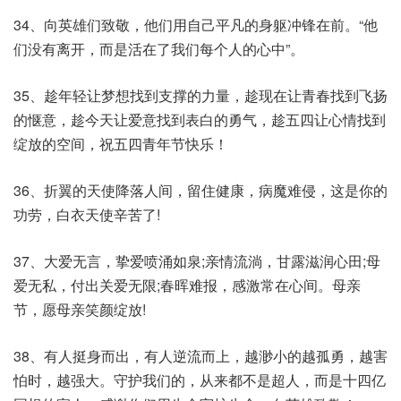
34、向英雄们致敬，他们用自己平凡的身躯冲锋在前。“他
们没有离开，而是活在了我们每个人的心中”。
35、趁年轻让梦想找到支撑的力量，趁现在让青春找到飞扬
的惬意，趁今天让爱意找到表白的勇气，趁五四让心情找到
绽放的空间，祝五四青年节快乐！
36、折翼的天使降落人间，留住健康，病魔难侵，这是你的
功劳，白衣天使辛苦了!
37、大爱无言，挚爱喷涌如泉;亲情流淌，甘露滋润心田;母
爱无私，付出关爱无限;春晖难报，感激常在心间。母亲
节，愿母亲笑颜绽放!
38、有人挺身而出，有人逆流而上，越渺小的越孤勇，越害
怕时，越强大。守护我们的，从来都不是超人，而是十四亿