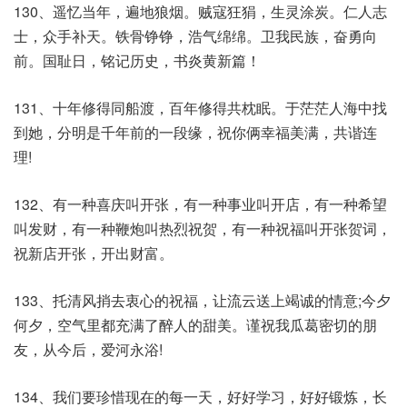
130、遥忆当年，遍地狼烟。贼寇狂狷，生灵涂炭。仁人志
士，众手补天。铁骨铮铮，浩气绵绵。卫我民族，奋勇向
前。国耻日，铭记历史，书炎黄新篇！
131、十年修得同船渡，百年修得共枕眠。于茫茫人海中找
到她，分明是千年前的一段缘，祝你俩幸福美满，共谐连
理!
132、有一种喜庆叫开张，有一种事业叫开店，有一种希望
叫发财，有一种鞭炮叫热烈祝贺，有一种祝福叫开张贺词，
祝新店开张，开出财富。
133、托清风捎去衷心的祝福，让流云送上竭诚的情意;今夕
何夕，空气里都充满了醉人的甜美。谨祝我瓜葛密切的朋
友，从今后，爱河永浴!
134、我们要珍惜现在的每一天，好好学习，好好锻炼，长