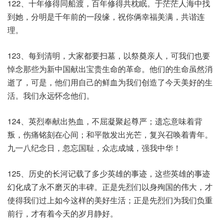
122、十年修得同船渡，百年修得共枕眠。于茫茫人海中找
到她，分明是千年前的一段缘，祝你俩幸福美满，共谐连
理。
123、每到清明，大家都要扫墓，以祭奠亲人，可我们也要
悼念那些为新中国献出宝贵生命的革命。他们的生命虽然消
逝了，可是，他们用自己的鲜血为我们创造了今天美好的生
活。我们永远怀念他们。
124、英烈奉献出热血，不屈凝聚起尊严；遗忘意味着背
叛，伤痛铭刻在心间；和平散发出光芒，复兴召唤着青年。
九一八纪念日，忽忘国耻，众志成城，强我中华！
125、历史的长河记载了多少英雄的事迹，这些英雄的事迹
幻化成了永不磨灭的丰碑。正是先烈们以身殉国的伟大，才
使得我们过上如今这样的美好生活；正是先烈们为我们负重
前行，才有着今天的岁月静好。