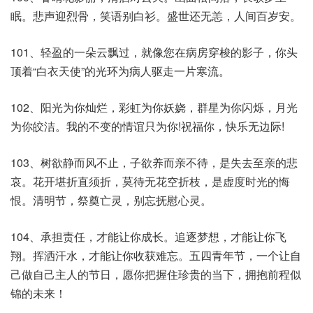
眠。悲声迎烈骨，笑语别白衫。盛世还无恙，人间百岁安。
101、轻盈的一朵云飘过，就像您在病房穿梭的影子，你头
顶着“白衣天使”的光环为病人驱走一片寒流。
102、阳光为你灿烂，彩虹为你妖娆，群星为你闪烁，月光
为你皎洁。我的不变的情谊只为你!祝福你，快乐无边际!
103、树欲静而风不止，子欲养而亲不待，是失去至亲的悲
哀。花开堪折直须折，莫待无花空折枝，是虚度时光的悔
恨。清明节，祭奠亡灵，别忘抚慰心灵。
104、承担责任，才能让你成长。追逐梦想，才能让你飞
翔。挥洒汗水，才能让你收获难忘。五四青年节，一个让自
己做自己主人的节日，愿你把握住珍贵的当下，拥抱前程似
锦的未来！