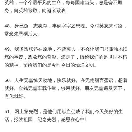
英雄，一个个最平凡的生命，每每国难当头，总是奋不顾
身，向英雄致敬，向逝者致哀！
48、身已逝，志犹存，丰碑字字述忠魂。今时莫忘来时路，
常念先恩砺后人。
49、我多想您还在原地，不曾离去，不会让我们只孤独地读
您的事迹，想象您的背影。您走了，留给我们的是世世不朽
的精神，留给我们的是今时今日的灿烂文明。
50、人生无需惊天动地，快乐就好。亦无需甜言蜜语，想着
就好。金钱无需车载斗量，够用就好。朋友无需遍及天下，
有你就好。
51、网上祭先烈，是他们用献血促成了我们今天美好的生
活，报效祖国，纪念先烈，感恩在心中!