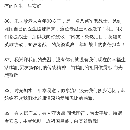
有的医生一生安好!
86、朱玉珍老人今年90岁了，是一名八路军老战士。见到
照顾自己的医生援鄂归来，这位老战士向她敬了军礼。“我
们都是战士，所以我向你致敬！”网友：突然泪目，英雄向
英雄致敬，90岁老战士的英姿飒爽，年轻战士的责任担当！
87、我崇拜我们的先烈，没有你们就没有我们现在的幸福生
活!我们要发扬你们的传统精神，为我们的祖国做贡献!向先
烈致敬!
88、时光如水，年华易逝，似水流年淡去我们多少记忆，却
始终不改我们对老师深深的爱和无比的感激。
89、有人居庙堂，有人守边疆;同忧同行，为太平故。愿逝
者安息，生者勉励，愿祖国昌盛，向英雄致敬!