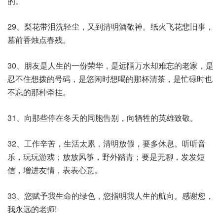
的。
29、梨花带泪洗轻尘，又到清明酒敬神。纸火飞花悲旧事，
墓前香烛点春残。
30、朋友是人生的一份荣华，是远隔万水却难忘的老家，是
忍不住想拨的号码，是悠闲时想喝的那杯清茶，是忙碌时也
不忘的那种牵挂。
31、向那些停在冬天的同胞告别，向牺牲的英雄致敬。
32、工作辛苦，生活太累，清明放假，要多休息。听听音
乐，玩玩游戏；放放风筝，野外踏青；要是无聊，发发短
信，增进友情，表表心意。
33、您赋予我生命的绿色，您指明我人生的航向。感谢您，
我永远的老师!