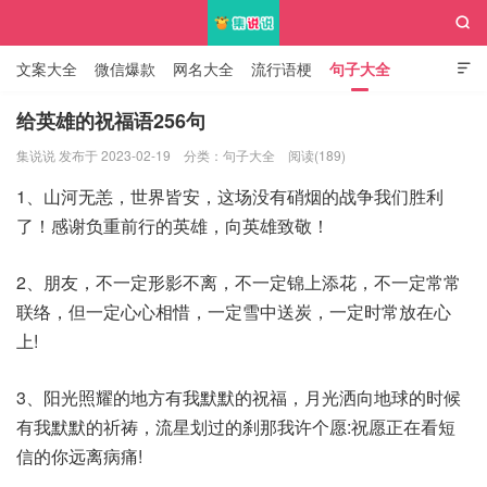

文案大全
微信爆款
网名大全
流行语梗
句子大全

知识大全
给英雄的祝福语256句
集说说 发布于 2023-02-19
分类：
句子大全
阅读(189)
集说说
1、山河无恙，世界皆安，这场没有硝烟的战争我们胜利
了！感谢负重前行的英雄，向英雄致敬！
2、朋友，不一定形影不离，不一定锦上添花，不一定常常
联络，但一定心心相惜，一定雪中送炭，一定时常放在心
上!
3、阳光照耀的地方有我默默的祝福，月光洒向地球的时候
有我默默的祈祷，流星划过的刹那我许个愿:祝愿正在看短
信的你远离病痛!