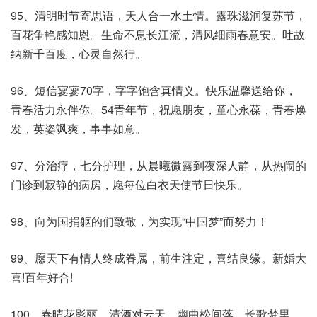
95、清明时节寄思语，天人合一水土情。露珠滋润复苏节，
百花争艳感知恩。生命不息长江流，清风细雨春意安。吐故
纳新千百度，心灵自然行。
96、短信寥寥70字，字字饱含真情义。快乐温馨送给你，
青春活力永伴你。54青年节，祝愿朋友，童心永葆，青春焕
发，英姿飒爽，事事如意。
97、分治疗，七分护理，从晨曦微露到夜深人静，从热闹的
门诊到寂静的病房，愿每位白衣天使节日快乐。
98、向为国捐躯的们致敬，为实现“中国梦”而努力！
99、愿天下有情人终成眷属，前生注定，喜结良缘。新婚大
喜!百年好合!
100、春晴花影丽，清酒对云天。幽曲松间落，长歌梦里