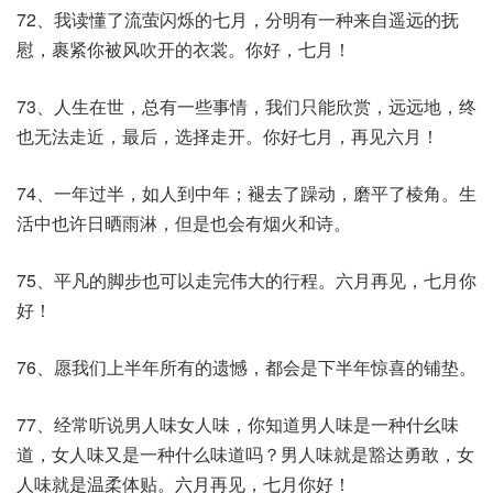
72、我读懂了流萤闪烁的七月，分明有一种来自遥远的抚
慰，裹紧你被风吹开的衣裳。你好，七月！
73、人生在世，总有一些事情，我们只能欣赏，远远地，终
也无法走近，最后，选择走开。你好七月，再见六月！
74、一年过半，如人到中年；褪去了躁动，磨平了棱角。生
活中也许日晒雨淋，但是也会有烟火和诗。
75、平凡的脚步也可以走完伟大的行程。六月再见，七月你
好！
76、愿我们上半年所有的遗憾，都会是下半年惊喜的铺垫。
77、经常听说男人味女人味，你知道男人味是一种什幺味
道，女人味又是一种什么味道吗？男人味就是豁达勇敢，女
人味就是温柔体贴。六月再见，七月你好！