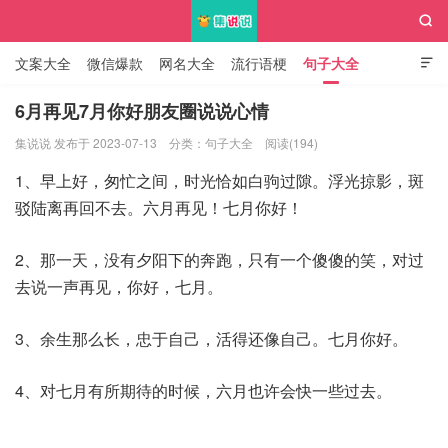

文案大全
微信爆款
网名大全
流行语梗
句子大全

知识大全
6月再见7月你好朋友圈说说心情
集说说 发布于 2023-07-13
分类：
句子大全
阅读(194)
集说说
1、早上好，匆忙之间，时光恰如白驹过隙。浮光掠影，斑
驳陆离再回不去。六月再见！七月你好！
2、那一天，没有夕阳下的奔跑，只有一个傻傻的笑，对过
去说一声再见，你好，七月。
3、余生那么长，忠于自己，活得还像自己。七月你好。
4、对七月有所期待的时候，六月也许会快一些过去。