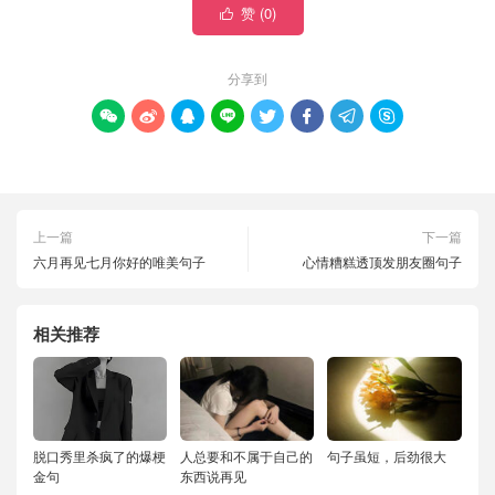
赞 (
0
)

分享到








上一篇
下一篇
六月再见七月你好的唯美句子
心情糟糕透顶发朋友圈句子
相关推荐
脱口秀里杀疯了的爆梗
人总要和不属于自己的
句子虽短，后劲很大
金句
东西说再见