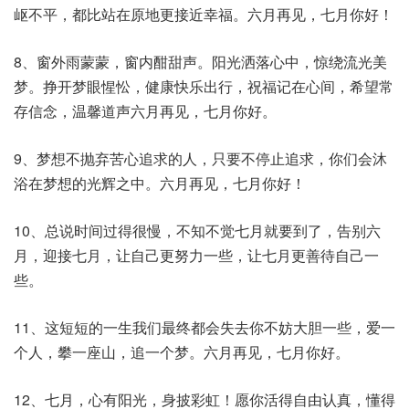
岖不平，都比站在原地更接近幸福。六月再见，七月你好！
8、窗外雨蒙蒙，窗内酣甜声。阳光洒落心中，惊绕流光美
梦。挣开梦眼惺忪，健康快乐出行，祝福记在心间，希望常
存信念，温馨道声六月再见，七月你好。
9、梦想不抛弃苦心追求的人，只要不停止追求，你们会沐
浴在梦想的光辉之中。六月再见，七月你好！
10、总说时间过得很慢，不知不觉七月就要到了，告别六
月，迎接七月，让自己更努力一些，让七月更善待自己一
些。
11、这短短的一生我们最终都会失去你不妨大胆一些，爱一
个人，攀一座山，追一个梦。六月再见，七月你好。
12、七月，心有阳光，身披彩虹！愿你活得自由认真，懂得