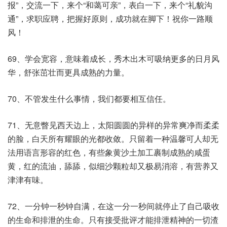
报”，交流一下，来个“和蔼可亲”，表白一下，来个“礼貌沟
通”，求职应聘，把握好原则，成功就在脚下！祝你一路顺
风！
69、学会宽容，意味着成长，秀木出木可吸纳更多的日月风
华，舒张茁壮而更具成熟的力量。
70、不管发生什么事情，我们都要相互信任。
71、无意瞥见西天边上，太阳圆圆的异样的异常爽净而柔柔
的脸，白天所有耀眼的光都收敛。只留着一种温馨可人却无
法用语言形容的红色，有些象黄沙土加工裹制成熟的咸蛋
黄，红的流油，舔舔，似细沙颗粒却又极易消溶，有营养又
津津有味。
72、一分钟一秒钟自满，在这一分一秒间就停止了自己吸收
的生命和排泄的生命。只有接受批评才能排泄精神的一切渣