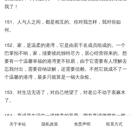
我了！
151、人与人之间，都是相互的。你对我怎样，我对你如
何。
152、家，是温柔的港湾，它是由若干名成员组成的。一个
巴掌拍不响，家，须要彼此独特尽力，居心经营得来的。想
要有一个温馨幸福的港湾更不轻易，由于它需要有人理解去
忘我付出，需要容纳谅解，还需要信赖。不然它就成不了一
个温馨的港湾，最多只能算是一锅大杂烩。
153、对生活无语了，对自己绝望了，对老公不动于衷麻木
了。
154、真诚是生活中一道绝美的风景。拥有真诚便拥有一笔
可贵的财富。给迎面而来的人留下一声真诚的问候，他会倍
关于本站
隐私政策
免责声明
联系方式
感东方朝霞的美丽；给擦肩而去的人留下真诚的微笑，他会