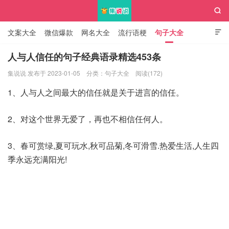

文案大全
微信爆款
网名大全
流行语梗
句子大全

知识大全
人与人信任的句子经典语录精选453条
集说说 发布于 2023-01-05
分类：
句子大全
阅读(172)
集说说
1、人与人之间最大的信任就是关于进言的信任。
2、对这个世界无爱了，再也不相信任何人。
3、春可赏绿,夏可玩水,秋可品菊,冬可滑雪.热爱生活,人生四
季永远充满阳光!