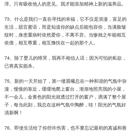
滓。只有吸收他人的意见。我才能添加精神上新的滋养品。
73、什么是我们一直在寻找的幸福，它不仅是浪漫，富足的
生活，甜言蜜语，而是知道你的缺点后能包容你，当满脸皱
纹时，身患重病时依然爱你，不离不弃。当惨烛之年能相互
依偎，相互尊重，相互搀扶在一起的那个人。
74、除了婴儿的啼哭，我再不相信人话；因为可怕的私欲，
已将真实扼杀。
75、新的一天开始了，第一缕晨曦总在一种和谐的气氛中弥
漫，慢慢的靠近，缓缓地爬上窗台，渐渐地照亮我的小屋，
不一会儿，金黄色的阳光就透过打开的窗户，洒满了整个屋
子，每当此刻，我总在这种气氛中陶醉，哇！阳光的气氛好
清新啊！
76、即使生活给了你些许伤害，也不要忘记最初的真诚和善