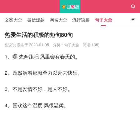

文案大全
微信爆款
网名大全
流行语梗
句子大全

知识大全
热爱生活的积极的短句80句
集说说 发布于 2023-01-05
分类：
句子大全
阅读(196)
集说说
1、嘿 先奔跑吧 风里会有春天的。
2、既然活着那就全力以赴去快乐。
3、不是爱情不好，是人不好。
4、喜欢这个温度 风很温柔。