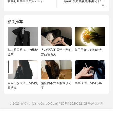
精美好名字男孩取名265个
形容灯火璀璨夜晚唯美句子139
句
相关推荐
脱口秀里杀疯了的爆梗
人总要和不属于自己的
句子虽短，后劲很大
金句
东西说再见
句句不提失望，句句失
清醒而不烂俗的置顶句
字字凉薄，句句心疼
望透顶
子
© 2026
集说说
(JishuOshuO.Com)
鄂ICP备2020022128号
站点地图