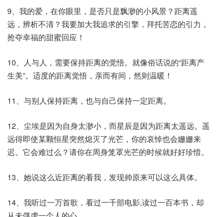
9、我的爱，在你眼里，是否只是飘渺的小风景？距离遥
远，辨析不清？我要加大我追求的引擎，拜托苦恋的引力，
抢夺幸福的甜蜜回应！
10、人与人，需要保持距离的觉悟。就像俗话说的“距离产
生美”。适度的距离觉悟，亲而有间，然则温暖！
11、与别人保持距离，也与自己保持一定距离。
12、尘埃是因为自身太渺小，而星辰是因为距离太遥远。遥
远得即使某颗恒星突然熄灭了光芒，你的哀悼也会姗姗来
迟。它会难过么？请你在周身笼罩光芒的时候就好好珍惜。
13、她说这么近距离的看我，发现帅原来可以这么具体。
14、我听过一万首歌，看过一千部电影,读过一百本书，却
从未俘虏一个人的心。