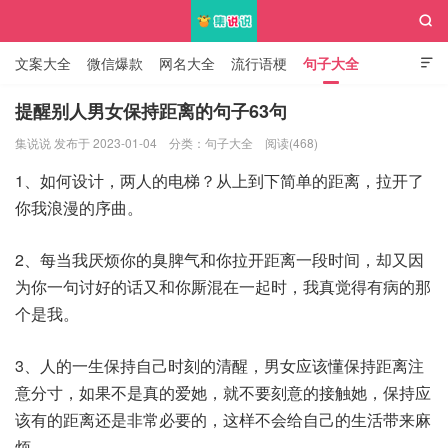

文案大全
微信爆款
网名大全
流行语梗
句子大全

知识大全
提醒别人男女保持距离的句子63句
集说说 发布于 2023-01-04
分类：
句子大全
阅读(468)
集说说
1、如何设计，两人的电梯？从上到下简单的距离，拉开了
你我浪漫的序曲。
2、每当我厌烦你的臭脾气和你拉开距离一段时间，却又因
为你一句讨好的话又和你厮混在一起时，我真觉得有病的那
个是我。
3、人的一生保持自己时刻的清醒，男女应该懂保持距离注
意分寸，如果不是真的爱她，就不要刻意的接触她，保持应
该有的距离还是非常必要的，这样不会给自己的生活带来麻
烦。