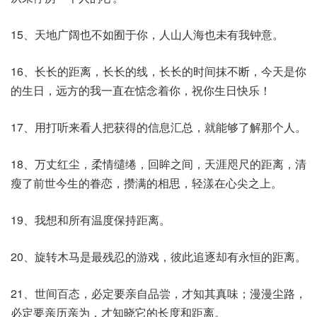
15、天地广阔也不如囿于你，人山人海也未有我钟意。
16、长长的距离，长长的线，长长的时间抹不断，今天是你
的生日，远方的我一直在惦念着你，祝你生日快乐！
17、用打听来看人把获得的信息汇总，就能够了解那个人。
18、万丈红尘，柔情缱绻，回眸之间，天涯咫尺的距离，清
瘦了前世今生的眷恋，攒满的相思，轻漾在心尖之上。
19、我想和所有温度保持距离。
20、旋转木马是最残忍的游戏，彼此追逐却有永恒的距离。
21、世间百态，必定要亲自品尝，才知其真味；漫漫尘路，
必定要亲历亲为，才知晓它的长度和距离。