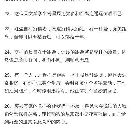
22、这位天文学学生对星辰之繁多和距离之遥远惊叹不已。
23、红尘自有痴情者，莫道痴情太痴狂。有一种爱，无关距
离，但却可以海枯石烂，可以绵延千年。
24、交往的质量在于距离，适度的距离就是交往的质量。固
然也是亲而有间，和而不同，则顺意天成。
25、有一个人，远近不是距离，举手投足皆波澜，咫尺天涯
常相忆。在你心底某个角落，会时常被这个名字牵动，有时
如江河汹涌，有时似涧溪淙淙。他让你拥有曼妙的回忆。
26、突如其来的关心会让我措手不及，遇见太会说话的人我
仍然想保持距离，能打动我的从来都不是花言巧语，而是恰
到好处的温柔以及真挚的内心。