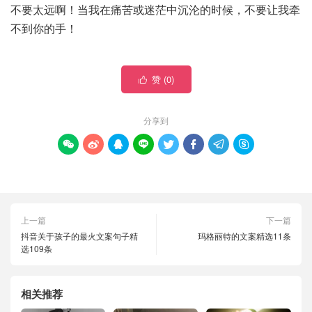
不要太远啊！当我在痛苦或迷茫中沉沦的时候，不要让我牵
不到你的手！
赞 (
0
)

分享到








上一篇
下一篇
抖音关于孩子的最火文案句子精
玛格丽特的文案精选11条
选109条
相关推荐