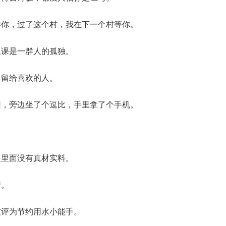
诉你，过了这个村，我在下一个村等你。
上课是一群人的孤独。
，留给喜欢的人。
因，旁边坐了个逗比，手里拿了个手机。
是里面没有真材实料。
情。
被评为节约用水小能手。