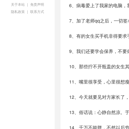
关于本站
|
免责声明
6、病毒爱上了我家的电脑，
隐私政策
|
联系方式
7、加了老师qq之后，一切
8、有的女生买手机非得要求
9、我们还要学会保养，不要
10、那些拧不开瓶盖的女生
11、嘴里很享受，心里很想
12、今天就要见对方家长了
13、俗话说：心静自然凉。
14、千万不能胖，不然以后