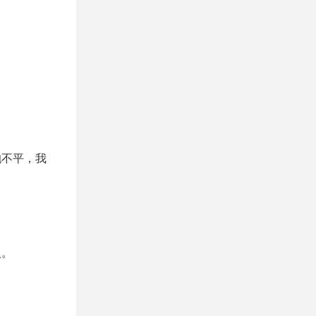
抱不平，我
人。