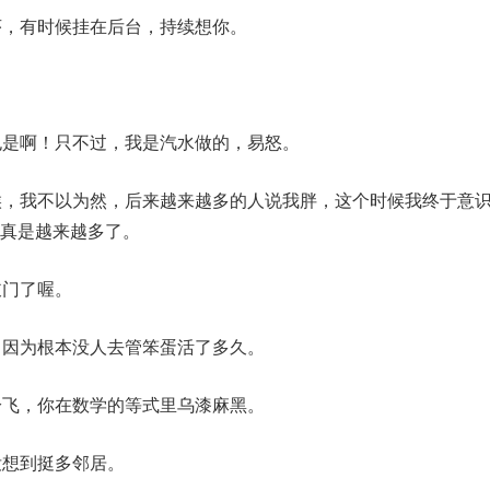
序，有时候挂在后台，持续想你。
。
也是啊！只不过，我是汽水做的，易怒。
候，我不以为然，后来越来越多的人说我胖，这个时候我终于意
真是越来越多了。
敲门了喔。
？因为根本没人去管笨蛋活了多久。
纷飞，你在数学的等式里乌漆麻黑。
没想到挺多邻居。