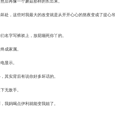
，然后再像一个蘑菇那样的长出来。
的坏处，这些对我最大的改变就是从开开心心的熬夜变成了提心
你们名字写裤衩上，放屁嘣死你丫的。
人终成家属。
来电显示。
心，其实背后有说你好多坏话的。
天下无敌手。
啊，我妈喝点伊利就能变我姐了。