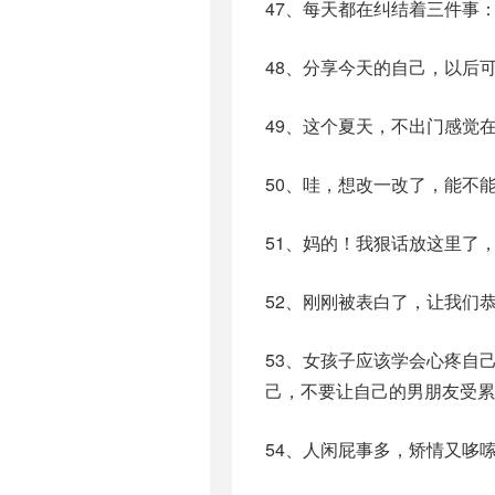
47、每天都在纠结着三件事
48、分享今天的自己，以后
49、这个夏天，不出门感觉
50、哇，想改一改了，能不
51、妈的！我狠话放这里了
52、刚刚被表白了，让我们
53、女孩子应该学会心疼自
己，不要让自己的男朋友受
54、人闲屁事多，矫情又哆