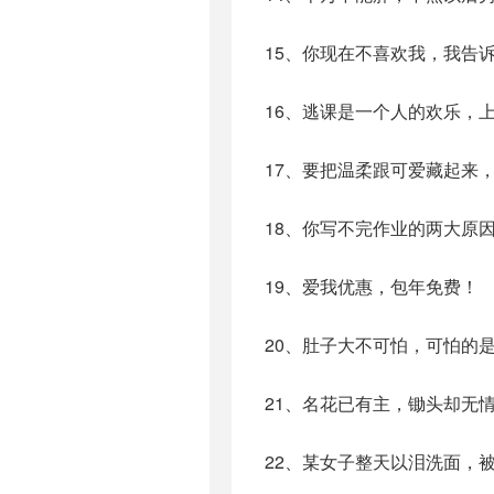
15、你现在不喜欢我，我告
16、逃课是一个人的欢乐，
17、要把温柔跟可爱藏起来
18、你写不完作业的两大原
19、爱我优惠，包年免费！
20、肚子大不可怕，可怕的
21、名花已有主，锄头却无
22、某女子整天以泪洗面，