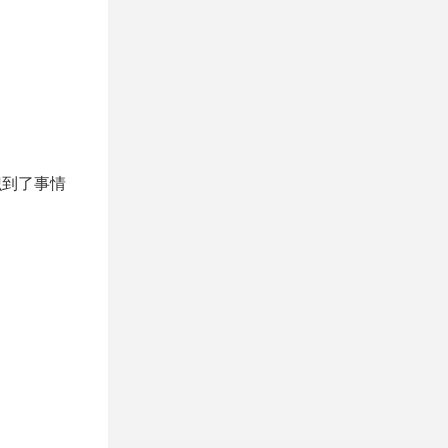
识到了事情