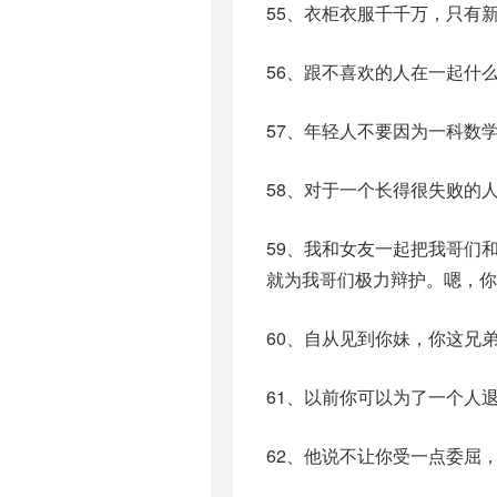
55、衣柜衣服千千万，只有
56、跟不喜欢的人在一起什
57、年轻人不要因为一科数
58、对于一个长得很失败的
59、我和女友一起把我哥们
就为我哥们极力辩护。嗯，你
60、自从见到你妹，你这兄
61、以前你可以为了一个人
62、他说不让你受一点委屈