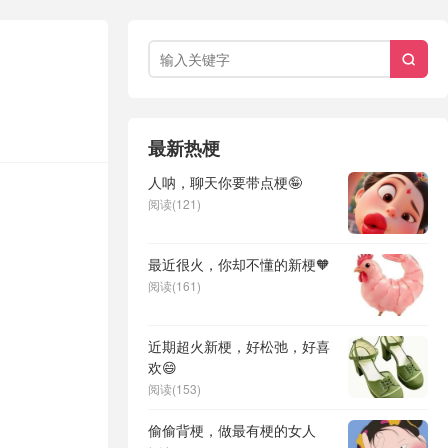

最新热梗
人呐，聊天你要带点梗🤪
阅读(121)
最近很火，你却不懂的新梗🧡
阅读(161)
近期超火新梗，好松弛，好喜
欢😄
阅读(153)
偷偷背梗，做最有梗的女人