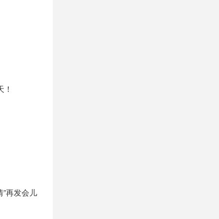
天！
”再发会儿