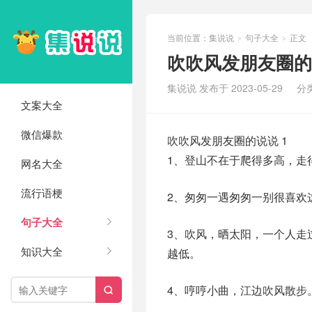
当前位置：
集说说
句子大全
正文
>
>
吹吹风发朋友圈的说
集说说 发布于 2023-05-29
分
文案大全
微信爆款
吹吹风发朋友圈的说说 1
1、登山不在于爬得多高，走
网名大全
流行语梗
2、匆匆一遇匆匆一别很喜欢
句子大全
3、吹风，晒太阳，一个人走
知识大全
越低。
4、哼哼小曲，江边吹风散步
