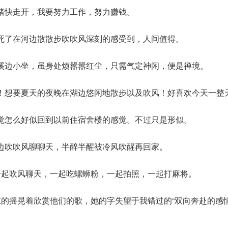
绪快走开，我要努力工作，努力赚钱。
死了在河边散散步吹吹风深刻的感受到，人间值得。
溪边小坐，虽身处烦嚣嚣红尘，只需气定神闲，便是禅境。
！想要夏天的夜晚在湖边悠闲地散步以及吹风！好喜欢今天一整
觉怎么好似回到以前住宿舍楼的感觉。不过只是形似。
边吹吹风聊聊天，半醉半醒被冷风吹醒再回家。
一起吹风聊天，一起吃螺蛳粉，一起拍照，一起打麻将。
凉的摇晃着欣赏他们的歌，她的字失望于我错过的“双向奔赴的感情