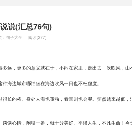
说(汇总76句)
类：
句子大全
阅读(277)
得多远，更多的意义就在于，不闷在家里，走出去，吹吹风，山
这种海边城市哪怕坐在海边吹风一日也不枉虚度。
过很长的桥。身处人海也孤独，看喜剧也会哭。笑点越来越低，
。谈谈心情，闲聊一番，就十分美好。平淡人生，不凡生命！今