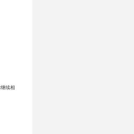
。
你继续相
。