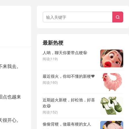

最新热梗
人呐，聊天你要带点梗🤪
阅读(119)
不来我去。
最近很火，你却不懂的新梗🧡
阅读(160)
泪点也越来
近期超火新梗，好松弛，好喜
欢😄
阅读(152)
天很开心。
偷偷背梗，做最有梗的女人