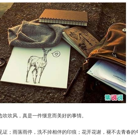
边吹吹风，真是一件惬意而美好的事情。
见证；雨落雨停，洗不掉相伴的印痕；花开花谢，褪不去青春的