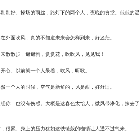
都刚刚好。操场的雨丝，路灯下的两个人，夜晚的食堂。低低的
人在外面吹风，真的不知道未来会怎样到来，好迷茫。
出来散散步，遛遛狗，赏赏花，吹吹风，见见我！
不开心。以前就一个人呆着，吹风，听歌。
果然一个人的时候，空气是新鲜的，风是甜，好舒适。
有想你，也没有伤感。大概是这春色太怡人，微风带净化，抹去
忙，很累。身上的压力犹如这铁链般的枷锁让人透不过气来。