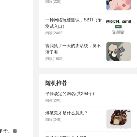
阅读(226)
一种网络玩梗测试，SBTI（附
测试入口）
阅读(2463)
害我笑了一天的废话梗，笑不
活了🤪
阅读(1905)
随机推荐
平静淡定的网名(共294个)
阅读(200)
​爆破鬼才是什么意思？
阅读(249)
年华。朋