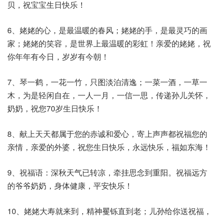
贝，祝宝宝生日快乐！
6、姥姥的心，是最温暖的春风；姥姥的手，是最灵巧的画
家；姥姥的笑容，是世界上最温暖的彩虹！亲爱的姥姥，祝
你年年有今日，岁岁有今朝！
7、琴一鹤，一花一竹，只图淡泊清逸；一菜一酒，一草一
木，为是轻闲自在，一人一月，一信一思，传递孙儿关怀，
奶奶，祝您70岁生日快乐！
8、献上天天都属于您的赤诚和爱心，寄上声声都祝福您的
亲情，亲爱的外婆，祝您生日快乐，永远快乐，福如东海！
9、祝福语：深秋天气已转凉，牵挂思念到重阳。祝福远方
的爷爷奶奶，身体健康，平安快乐！
10、姥姥大寿就来到，精神矍铄直到老；儿孙给你送祝福，