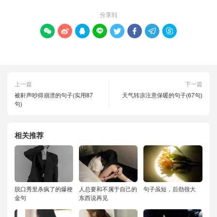
分享到








上一篇
下一篇
被鼾声吵得崩溃的句子(实用87
天气转凉注意保暖的句子(67句)
句)
相关推荐
脱口秀里杀疯了的爆梗
人总要和不属于自己的
句子虽短，后劲很大
金句
东西说再见