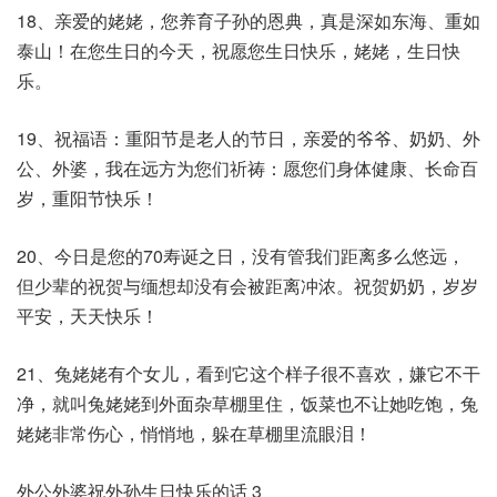
18、亲爱的姥姥，您养育子孙的恩典，真是深如东海、重如
泰山！在您生日的今天，祝愿您生日快乐，姥姥，生日快
乐。
19、祝福语：重阳节是老人的节日，亲爱的爷爷、奶奶、外
公、外婆，我在远方为您们祈祷：愿您们身体健康、长命百
岁，重阳节快乐！
20、今日是您的70寿诞之日，没有管我们距离多么悠远，
但少辈的祝贺与缅想却没有会被距离冲浓。祝贺奶奶，岁岁
平安，天天快乐！
21、兔姥姥有个女儿，看到它这个样子很不喜欢，嫌它不干
净，就叫兔姥姥到外面杂草棚里住，饭菜也不让她吃饱，兔
姥姥非常伤心，悄悄地，躲在草棚里流眼泪！
外公外婆祝外孙生日快乐的话 3