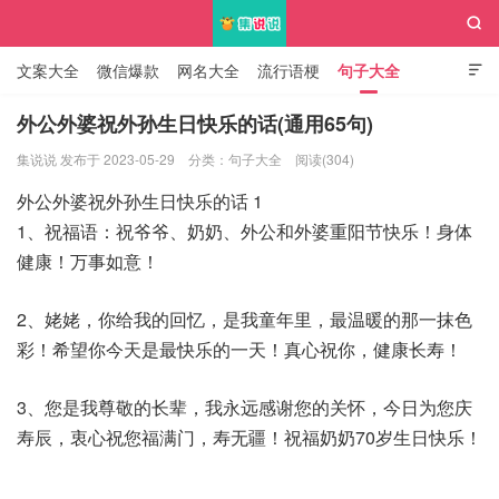

文案大全
微信爆款
网名大全
流行语梗
句子大全

知识大全
外公外婆祝外孙生日快乐的话(通用65句)
集说说 发布于 2023-05-29
分类：
句子大全
阅读(304)
集说说
外公外婆祝外孙生日快乐的话 1
1、祝福语：祝爷爷、奶奶、外公和外婆重阳节快乐！身体
健康！万事如意！
2、姥姥，你给我的回忆，是我童年里，最温暖的那一抹色
彩！希望你今天是最快乐的一天！真心祝你，健康长寿！
3、您是我尊敬的长辈，我永远感谢您的关怀，今日为您庆
寿辰，衷心祝您福满门，寿无疆！祝福奶奶70岁生日快乐！