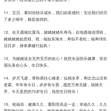
11、宝贝，看到你快乐成长，我们由衷感到：无论我们经历
了多少艰辛，都是值得的。
12、在天愿做比翼鸟，姥姥姥姥长寿鸟；在地愿做连理枝，
姥姥姥姥如意枝。祝：福如东海水，寿似不老松；福寿绵长
活百岁，身体康健行如风！
13、为姥姥送去无穷无尽的欢心！祝您永远快乐健康，笑在
眉头喜在心头，生日快乐。
14、岁月飞逝，青秋易往心难老；仙祸永享，寿比北山没有
老紧。年年有今日，岁岁有今晨，愿您万寿无疆，祸禄天
齐。今天是您的70岁生日，祝您生日快乐！
15、祝福语：健康久久，重阳登高走一走；幸福久久，久久
重阳致问候；快乐久久，晚辈牵着您的手；思念久久，茱萸