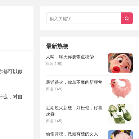

最新热梗
人呐，聊天你要带点梗🤪
阅读(108)
你都可以做
最近很火，你却不懂的新梗🧡
阅读(149)
什么，对自
近期超火新梗，好松弛，好喜
欢😄
阅读(145)
偷偷背梗，做最有梗的女人