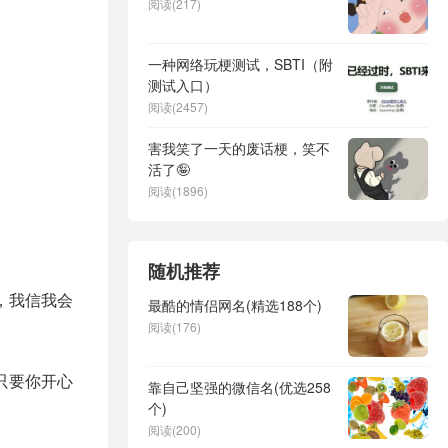
阅读(217)
一种网络玩梗测试，SBTI（附
测试入口）
阅读(2457)
害我笑了一天的废话梗，笑不
活了🤪
阅读(1896)
随机推荐
，我信我会
最酷的情侣网名(精选188个)
阅读(176)
只要你开心
靠自己坚强的微信名(优选258
个)
阅读(200)