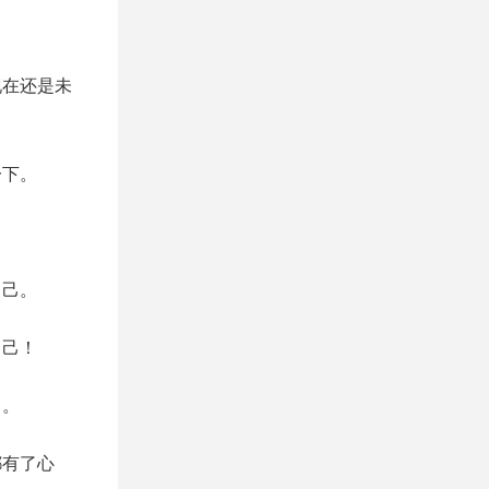
！
现在还是未
一下。
。
自己。
自己！
己。
都有了心