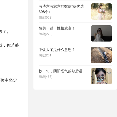
有诗意有寓意的微信名(优选
698个)
阅读(502)
情关一过，性格就变了
够了。
阅读(279)
就，你若盛
中铁大案是什么意思？
阅读(261)
。
抄一句，阴阳怪气的歇后语
阅读(468)
原位中坚定