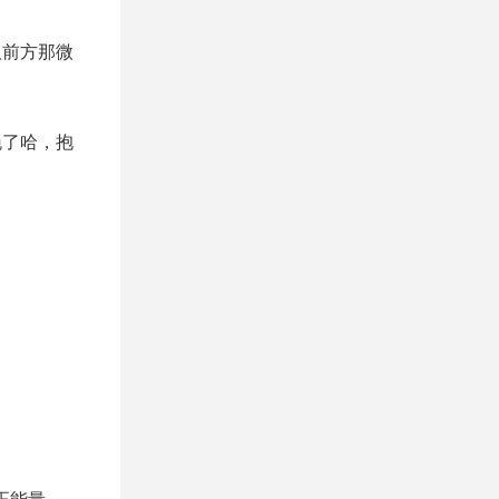
取前方那微
晚了哈，抱
！
。
正能量。